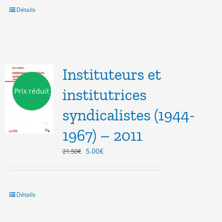
Détails
Instituteurs et
institutrices
Prix réduit
syndicalistes (1944-
1967) – 2011
Le
Le
5.00
€
21.50
€
prix
prix
initial
actuel
était :
est :
21.50€.
5.00€.
Détails