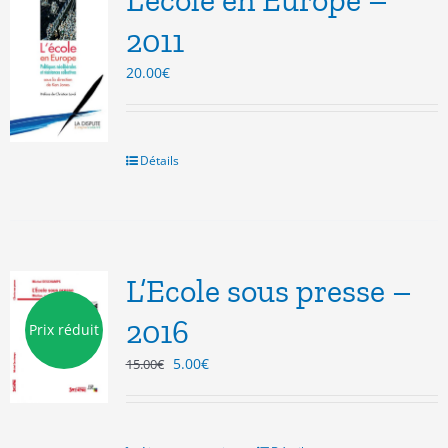
L’école en Europe –
2011
20.00
€
Détails
L’Ecole sous presse –
2016
Prix réduit
Le
Le
5.00
€
15.00
€
prix
prix
initial
actuel
était :
est :