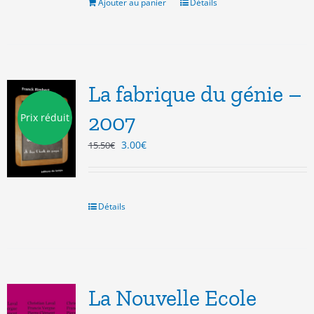
15.00€.
5.00€.
Ajouter au panier
Détails
La fabrique du génie –
2007
Prix réduit
Le
Le
3.00
€
15.50
€
prix
prix
initial
actuel
était :
est :
15.50€.
3.00€.
Détails
La Nouvelle Ecole