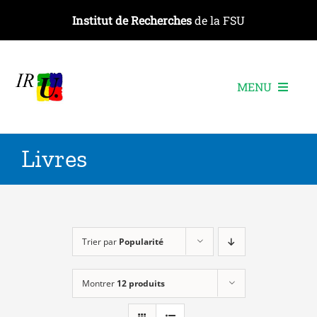
Passer
Institut de Recherches
de la FSU
au
contenu
MENU
L’institut
Livres
Les recherches
Les publications
Les événements
Trier par
Popularité
Montrer
12 produits