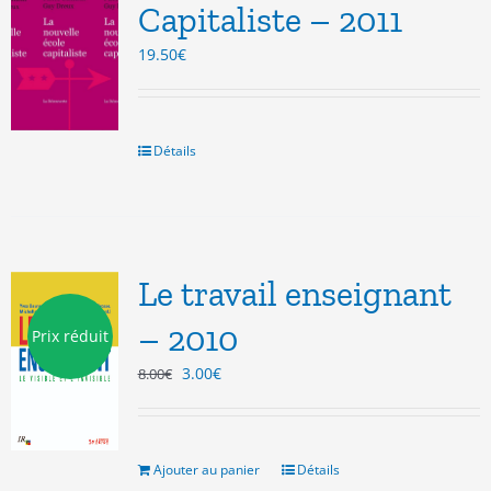
Capitaliste – 2011
19.50
€
Détails
Le travail enseignant
– 2010
Prix réduit
Le
Le
3.00
€
8.00
€
prix
prix
initial
actuel
était :
est :
8.00€.
3.00€.
Ajouter au panier
Détails