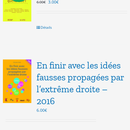
Le
Le
3.00
€
6.00
€
prix
prix
initial
actuel
était :
est :
6.00€.
3.00€.
Détails
En finir avec les idées
fausses propagées par
l’extrême droite –
2016
6.00
€