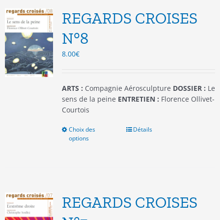
options
REGARDS CROISES
peuvent
être
N°8
choisies
8.00
€
sur
la
page
du
ARTS :
Compagnie Aérosculpture
DOSSIER :
Le
produit
sens de la peine
ENTRETIEN :
Florence Ollivet-
Courtois
Choix des
Ce
Détails
options
produit
a
plusieurs
variations.
Les
options
REGARDS CROISES
peuvent
être