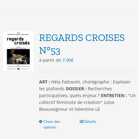
a
plusieurs
variations.
Les
options
REGARDS CROISES
peuvent
être
N°53
choisies
à partir de
7.00
€
sur
la
page
du
ART :
Héla Fattoumi, chorégraphe : Exploser
produit
les plafonds
DOSSIER :
Recherches
participatives, quels enjeux ?
ENTRETIEN :
"Un
collectif féministe de création" Loïse
Beauseigneur et Valentine Lê
Choix des
Ce
Détails
options
produit
a