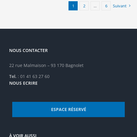
options
1
2
…
6
Suivant
peuvent
être
choisies
sur
la
page
NOUS CONTACTER
du
produit
22 rue Malmaison – 93 170 Bagnolet
Tel.
: 01 41 63 27 60
NOUS ECRIRE
ESPACE RÉSERVÉ
À VOIR AUSSI