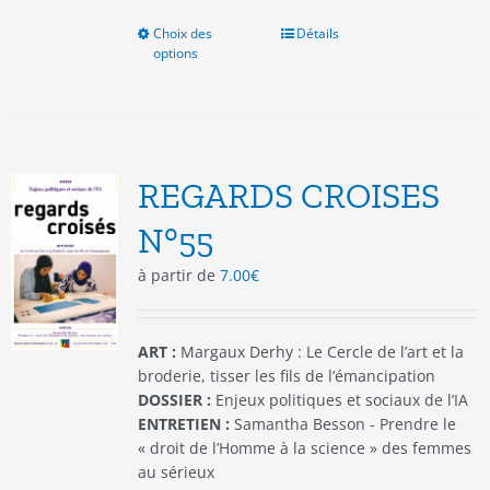
Choix des
Ce
Détails
options
produit
a
plusieurs
variations.
Les
options
REGARDS CROISES
peuvent
être
N°55
choisies
à partir de
7.00
€
sur
la
page
du
ART :
Margaux Derhy : Le Cercle de l’art et la
produit
broderie, tisser les fils de l’émancipation
DOSSIER :
Enjeux politiques et sociaux de l’IA
ENTRETIEN :
Samantha Besson - Prendre le
« droit de l’Homme à la science » des femmes
au sérieux