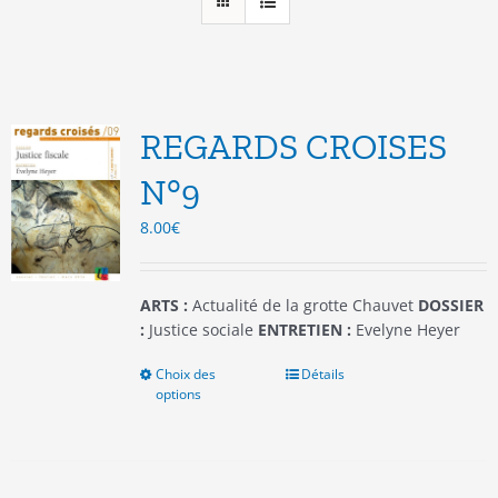
REGARDS CROISES
N°9
8.00
€
ARTS :
Actualité de la grotte Chauvet
DOSSIER
:
Justice sociale
ENTRETIEN :
Evelyne Heyer
Choix des
Ce
Détails
options
produit
a
plusieurs
variations.
Les