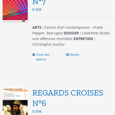
N°7
choisies
8.00
€
sur
la
page
du
ARTS :
Centre d’art contemporain - Frank
produit
Popper, Marcigny
DOSSIER :
L’extrême droite,
une offensive résistible
ENTRETIEN :
Christophe Soullez
Choix des
Ce
Détails
options
produit
a
plusieurs
variations.
Les
options
REGARDS CROISES
peuvent
être
N°6
choisies
8.00
€
sur