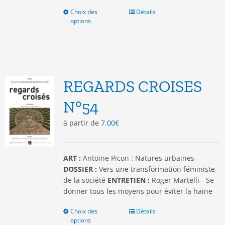
Choix des
Ce
Détails
options
produit
a
plusieurs
variations.
Les
options
REGARDS CROISES
peuvent
être
N°54
choisies
à partir de
7.00
€
sur
la
page
du
ART :
Antoine Picon : Natures urbaines
produit
DOSSIER :
Vers une transformation féministe
de la société
ENTRETIEN :
Roger Martelli - Se
donner tous les moyens pour éviter la haine
Choix des
Ce
Détails
options
produit