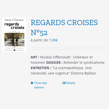
plusieurs
variations.
Les
options
REGARDS CROISES
peuvent
être
N°52
choisies
à partir de
7.00
€
sur
la
page
du
ART :
Nicolas Offenstadt : Urbexeur et
produit
historien
DOSSIER :
Refonder le syndicalisme
ENTRETIEN :
"La cosmopolitique. Une
nécessité, une urgence" Étienne Balibar
Choix des
Ce
Détails
options
produit
a
plusieurs
variations.