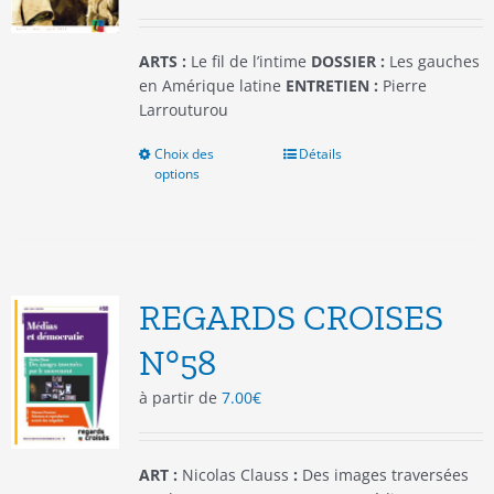
la
page
du
ARTS :
Le fil de l’intime
DOSSIER :
Les gauches
produit
en Amérique latine
ENTRETIEN :
Pierre
Larrouturou
Choix des
Ce
Détails
options
produit
a
plusieurs
variations.
Les
options
REGARDS CROISES
peuvent
être
N°58
choisies
à partir de
7.00
€
sur
la
page
du
ART :
Nicolas Clauss
:
Des images traversées