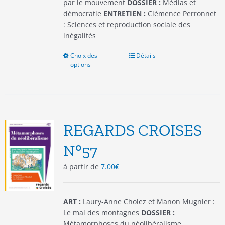
produit
par le mouvement
DOSSIER :
Médias et
démocratie
ENTRETIEN :
Clémence Perronnet
: Sciences et reproduction sociale des
inégalités
Choix des
Ce
Détails
options
produit
a
plusieurs
variations.
Les
options
REGARDS CROISES
peuvent
être
N°57
choisies
à partir de
7.00
€
sur
la
page
du
ART :
Laury-Anne Cholez et Manon Mugnier :
produit
Le mal des montagnes
DOSSIER :
Métamorphoses du néolibéralisme