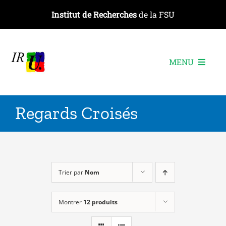
Passer
Institut de Recherches
de la FSU
au
contenu
MENU
L’institut
Regards Croisés
Les recherches
Les publications
Les événements
Trier par
Nom
Montrer
12 produits