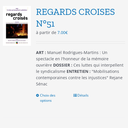
Les
options
REGARDS CROISES
peuvent
être
N°51
choisies
à partir de
7.00
€
sur
la
page
du
ART :
Manuel Rodrigues-Martins : Un
produit
spectacle en l'honneur de la mémoire
ouvrière
DOSSIER :
Ces luttes qui interpellent
le syndicalisme
ENTRETIEN :
"Mobilisations
contemporaines contre les injustices" Rejane
Sénac
Choix des
Ce
Détails
options
produit
a
plusieurs
variations.
Les