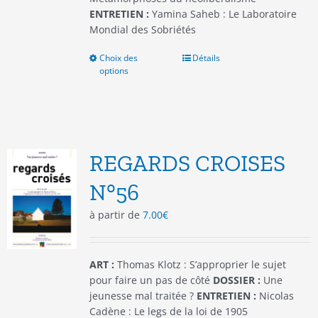
ENTRETIEN :
Yamina Saheb : Le Laboratoire
Mondial des Sobriétés
Choix des
Ce
Détails
options
produit
a
plusieurs
variations.
Les
options
REGARDS CROISES
peuvent
être
N°56
choisies
à partir de
7.00
€
sur
la
page
du
ART :
Thomas Klotz : S’approprier le sujet
produit
pour faire un pas de côté
DOSSIER :
Une
jeunesse mal traitée ?
ENTRETIEN :
Nicolas
Cadène : Le legs de la loi de 1905