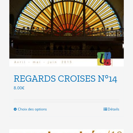
REGARDS CROISES N°14
8.00
€
Choix des options
Ce
Détails
produit
a
plusieurs