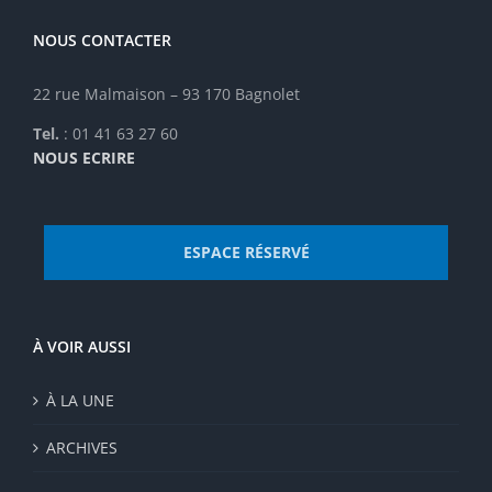
sur
la
NOUS CONTACTER
page
du
22 rue Malmaison – 93 170 Bagnolet
produit
Tel.
: 01 41 63 27 60
NOUS ECRIRE
ESPACE RÉSERVÉ
À VOIR AUSSI
À LA UNE
ARCHIVES