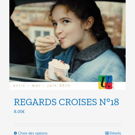
REGARDS CROISES N°18
8.00
€
Choix des options
Ce
Détails