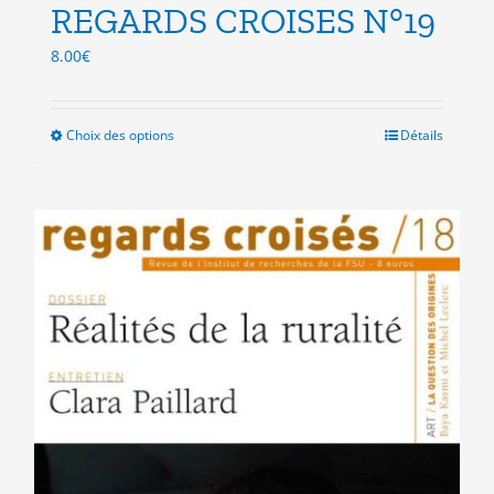
REGARDS CROISES N°19
8.00
€
Choix des options
Ce
Détails
produit
a
plusieurs
variations.
Les
options
peuvent
être
choisies
sur
la
page
du
produit