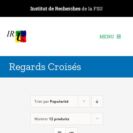
Passer
Institut de Recherches
de la FSU
au
contenu
MENU
L’institut
Regards Croisés
Les recherches
Les publications
Les événements
Trier par
Popularité
Montrer
12 produits