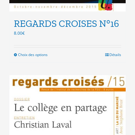
REGARDS CROISES N°16
8.00
€
Choix des options
Ce
Détails
produit
a
plusieurs
variations.
Les
options
peuvent
être
choisies
sur
la
page