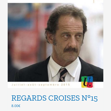
du
produit
REGARDS CROISES N°15
8.00
€