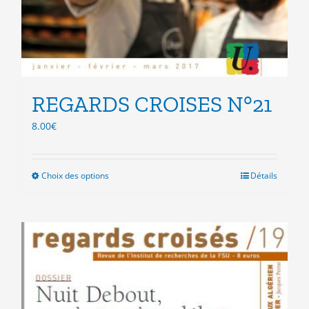
REGARDS CROISES N°21
8.00
€
Choix des options
Ce
Détails
produit
a
plusieurs
variations.
Les
options
peuvent
être