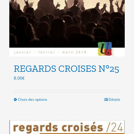
REGARDS CROISES N°25
8.00
€
Choix des options
Ce
Détails
produit
a
plusieurs
variations.
Les