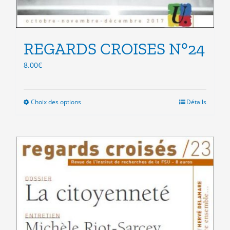
REGARDS CROISES N°24
8.00
€
Choix des options
Ce
Détails
produit
a
plusieurs
variations.
Les
options
peuvent
être
choisies
sur
la