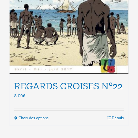
REGARDS CROISES N°22
8.00
€
Choix des options
Ce
Détails
produit
a