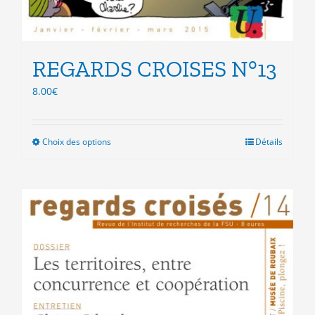
REGARDS CROISES N°13
8.00
€
Choix des options
Ce
Détails
produit
a
plusieurs
variations.
Les
options
peuvent
être
choisies
sur
la