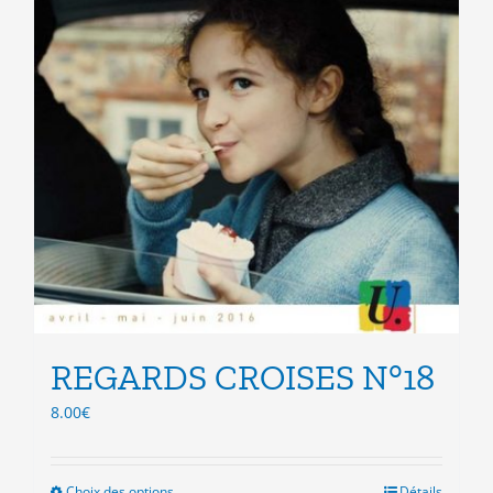
REGARDS CROISES N°18
8.00
€
Choix des options
Ce
Détails