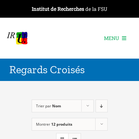
Passer
Institut de Recherches
de la FSU
au
contenu
MENU
L’institut
Regards Croisés
Les recherches
Les publications
Les événements
Trier par
Nom
Montrer
12 produits