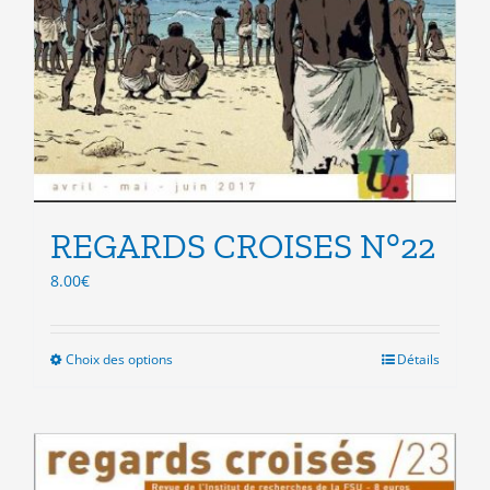
REGARDS CROISES N°22
8.00
€
Choix des options
Ce
Détails
produit
a
plusieurs
variations.
Les