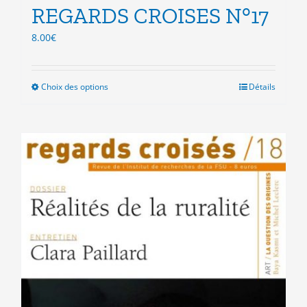
REGARDS CROISES N°17
8.00
€
Choix des options
Ce
Détails
produit
a
plusieurs
variations.
Les
options
peuvent
être
choisies
sur
la
page
du
produit