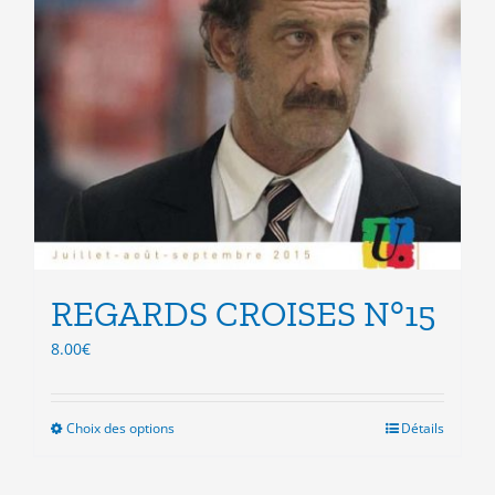
REGARDS CROISES N°15
8.00
€
Choix des options
Ce
Détails
produit
a