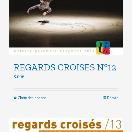
REGARDS CROISES N°12
8.00
€
Choix des options
Ce
Détails
produit
a
plusieurs
variations.
Les