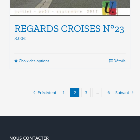
REGARDS CROISES N°23
8.00
€
Choix des options
Ce
Détails
produit
a
plusieurs
variations.
Précédent
1
2
3
…
6
Suivant
Les
options
peuvent
être
choisies
sur
la
NOUS CONTACTER