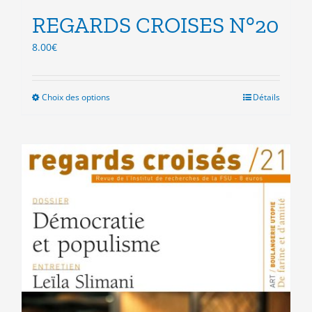
REGARDS CROISES N°20
8.00
€
Choix des options
Ce
Détails
produit
a
plusieurs
variations.
Les
options
peuvent
être
choisies
sur
la
page
du