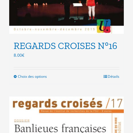
REGARDS CROISES N°16
8.00
€
Choix des options
Ce
Détails
produit
a
plusieurs
variations.
Les
options
peuvent
être