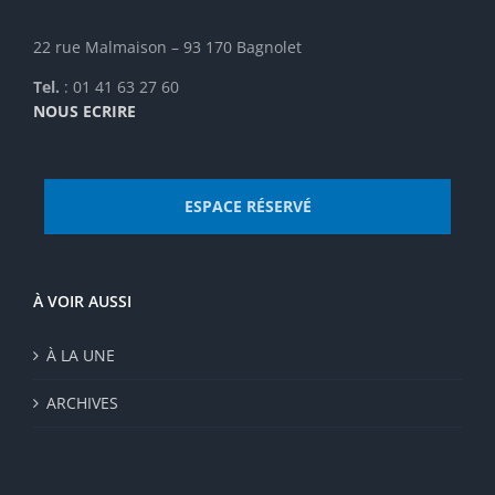
page
du
22 rue Malmaison – 93 170 Bagnolet
produit
Tel.
: 01 41 63 27 60
NOUS ECRIRE
ESPACE RÉSERVÉ
À VOIR AUSSI
À LA UNE
ARCHIVES