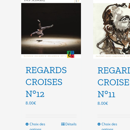
choisies
cho
sur
sur
la
la
page
pag
du
du
produit
pro
REGARDS
REGAR
CROISES
CROISE
N°12
N°11
8.00
€
8.00
€
Choix des
Ce
Détails
Choix des
Ce
options
options