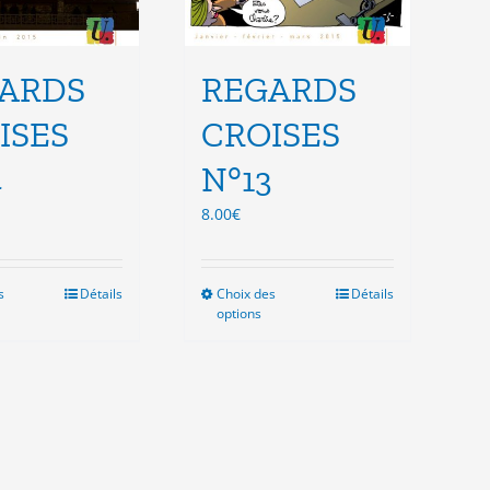
ARDS
REGARDS
ISES
CROISES
4
N°13
8.00
€
s
Ce
Détails
Choix des
Ce
Détails
options
produit
produit
a
a
plusieurs
plusieurs
variations.
variations.
Les
Les
options
options
peuvent
peuvent
être
être