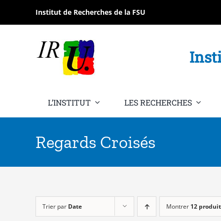
Passer
Institut de Recherches de la FSU
au
contenu
Inst
L’INSTITUT
LES RECHERCHES
Regards Croisés
Trier par
Date
Montrer
12 produit