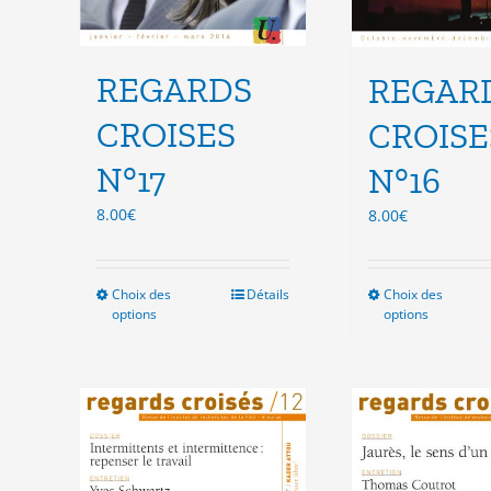
REGARDS
REGAR
CROISES
CROISE
N°17
N°16
8.00
€
8.00
€
Choix des
Ce
Détails
Choix des
Ce
options
options
produit
pro
a
a
plusieurs
plu
variations.
vari
Les
Les
options
opt
peuvent
peu
être
êtr