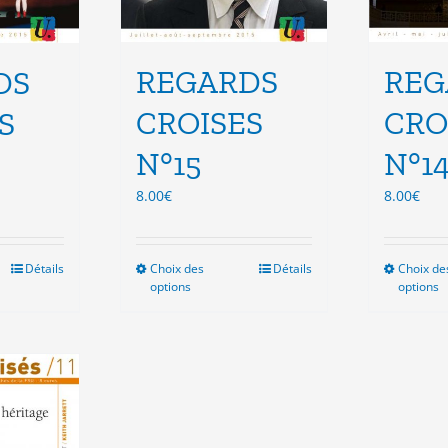
REGARDS
REG
DS
CROISES
CRO
S
N°15
N°1
8.00
€
8.00
€
Détails
Choix des
Ce
Détails
Choix de
options
options
duit
produit
a
sieurs
plusieurs
ations.
variations.
Les
ions
options
vent
peuvent
e
être