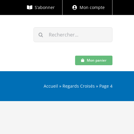
S’abonner
Mon compte
Rechercher:
Mon panier
Accueil
»
Regards Croisés
»
Page 4