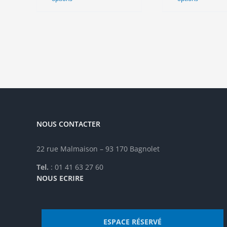
produit
pro
a
a
plusieurs
plu
variations.
vari
Les
Les
options
opt
peuvent
peu
être
êtr
choisies
cho
sur
sur
la
la
NOUS CONTACTER
page
pag
du
du
produit
pro
22 rue Malmaison – 93 170 Bagnolet
Tel.
: 01 41 63 27 60
NOUS ECRIRE
ESPACE RÉSERVÉ