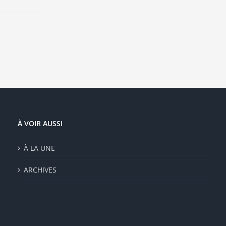
duit
sieurs
ations.
ions
vent
e
isies
e
À VOIR AUSSI
duit
À LA UNE
ARCHIVES