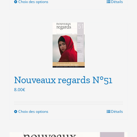
Choix des options
Ce
Détails
produit
a
plusieurs
variations.
Les
options
peuvent
être
choisies
sur
la
Nouveaux regards N°51
page
8.00
€
du
produit
Choix des options
Ce
Détails
produit
a
plusieurs