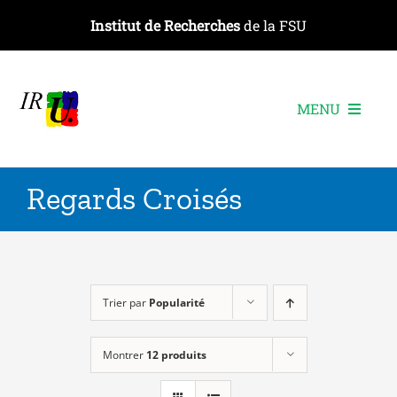
Passer
Institut de Recherches
de la FSU
au
contenu
MENU
L’institut
Regards Croisés
Les recherches
Les publications
Les événements
Trier par
Popularité
Montrer
12 produits