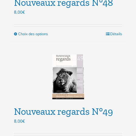
Nouveaux regards N°48
page
du
8.00
€
produit
Choix des options
Ce
Détails
produit
a
plusieurs
variations.
Les
options
peuvent
être
choisies
sur
la
Nouveaux regards N°49
page
8.00
€
du
produit