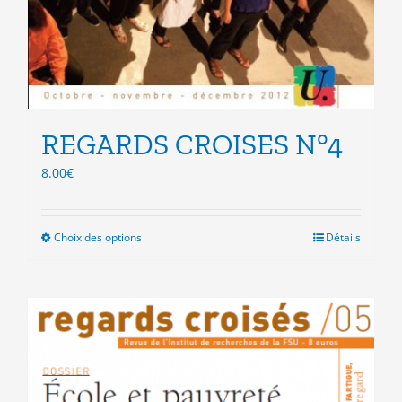
REGARDS CROISES N°4
8.00
€
Choix des options
Ce
Détails
produit
a
plusieurs
variations.
Les
options
peuvent
être