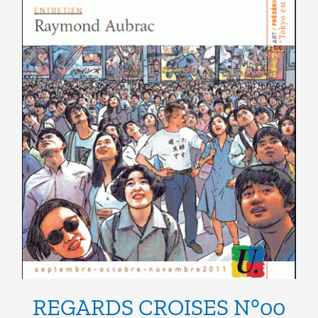
la
page
du
produit
REGARDS CROISES N°00