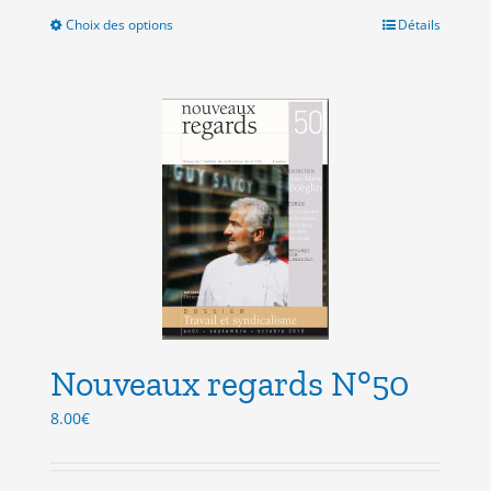
Choix des options
Ce
Détails
produit
a
plusieurs
variations.
Les
options
peuvent
être
choisies
sur
la
page
du
produit
Nouveaux regards N°50
8.00
€