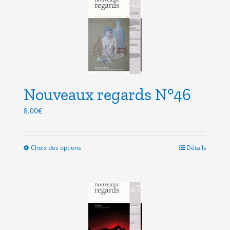
variations.
Les
options
peuvent
être
choisies
sur
la
Nouveaux regards N°46
page
du
8.00
€
produit
Choix des options
Ce
Détails
produit
a
plusieurs
variations.
Les
options
peuvent