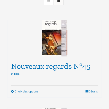
Nouveaux regards N°45
8.00
€
Choix des options
Ce
Détails
produit
a
plusieurs