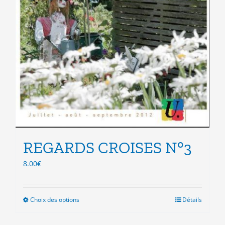
REGARDS CROISES N°3
8.00
€
Choix des options
Ce
Détails
produit
a