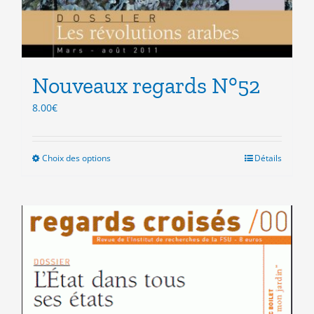
Nouveaux regards N°52
8.00
€
Choix des options
Ce
Détails
produit
a
plusieurs
variations.
Les
options
peuvent
être
choisies
sur