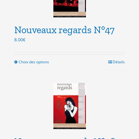
être
choisies
sur
la
Nouveaux regards N°47
page
du
8.00
€
produit
Choix des options
Ce
Détails
produit
a
plusieurs
variations.
Les
options
peuvent
être
choisies
sur
la