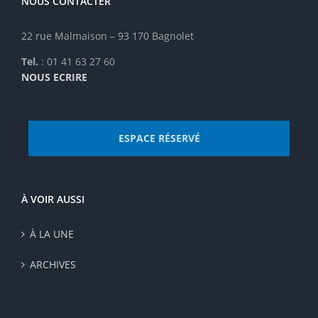
NOUS CONTACTER
choisies
sur
22 rue Malmaison – 93 170 Bagnolet
la
page
Tel.
: 01 41 63 27 60
du
NOUS ECRIRE
produit
ESPACE RÉSERVÉ
À VOIR AUSSI
À LA UNE
ARCHIVES