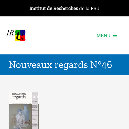
Passer
Institut de Recherches
de la FSU
au
contenu
MENU
L’institut
Nouveaux regards N°46
Les recherches
Les publications
Les événements