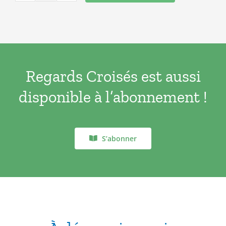
de
Nouveaux
regards
N°46
Regards Croisés est aussi
disponible à l’abonnement !
S’abonner