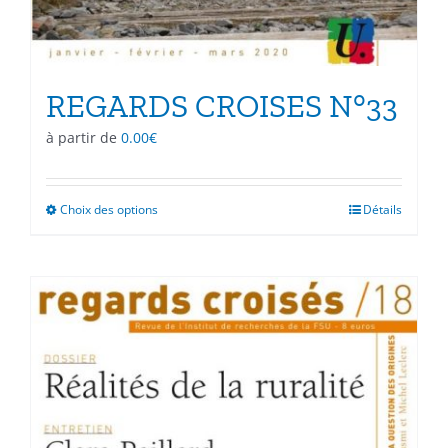
REGARDS CROISES N°33
à partir de
0.00
€
Choix des options
Ce
Détails
produit
a
plusieurs
variations.
Les
options
peuvent
être
choisies
sur