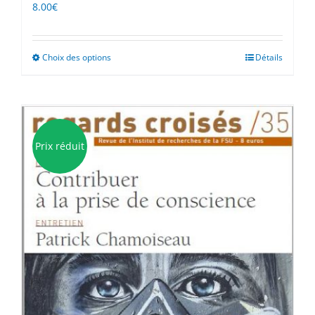
8.00
€
Choix des options
Ce
Détails
produit
a
plusieurs
variations.
Les
Prix réduit
options
peuvent
être
choisies
sur
la
page
du
produit