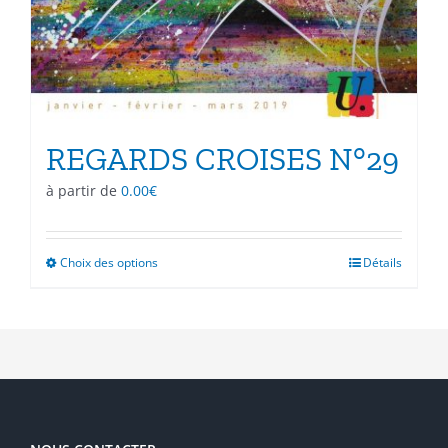
REGARDS CROISES N°29
à partir de
0.00
€
Choix des options
Ce
Détails
produit
a
plusieurs
variations.
Les
options
peuvent
être