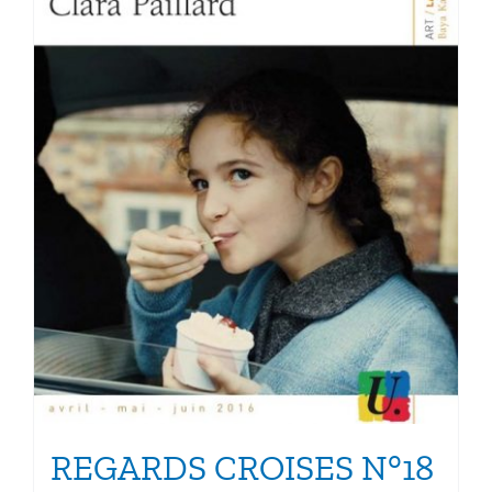
la
page
du
produit
REGARDS CROISES N°18