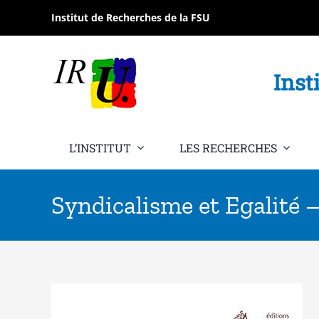
Passer
Institut de Recherches de la FSU
au
contenu
Inst
L’INSTITUT
LES RECHERCHES
Syndicalisme et Egalité 