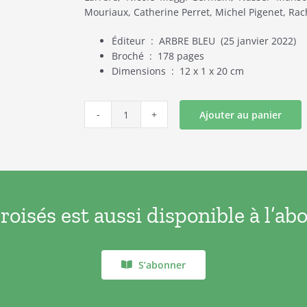
Mouriaux, Catherine Perret, Michel Pigenet, Rach
Éditeur ‏ : ‎ ARBRE BLEU (25 janvier 2022)
Broché ‏ : ‎ 178 pages
Dimensions ‏ : ‎ 12 x 1 x 20 cm
Ajouter au panier
quantité
de
Syndicalisme
et
Egalité
-
oisés est aussi disponible à l’a
2022
S’abonner