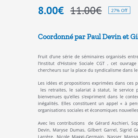
8.00
€
11.00
€
27% Off
Le
Le
prix
prix
Coordonné par Paul Devin et Gi
initial
actuel
était :
est :
Fruit d’une série de séminaires organisés entre
l’Institut d’Histoire Sociale CGT , cet ouvrag
11.00€.
8.00€.
chercheurs sur la place du syndicalisme dans le 
Les idées et propositions exprimées dans ces 
les retraites, le salariat à statut, le servic
bienvenues qu’elles s’expriment dans le contex
inégalités. Elles constituent un appel « à pe
organisations sociales et économiques nouvelles o
Avec les contributions de Gérard Aschieri, So
Devin, Maryse Dumas, Gilbert Garrel, Sigrid G
Larrère, Nicole Maggi-Germain, Nasser Mansou