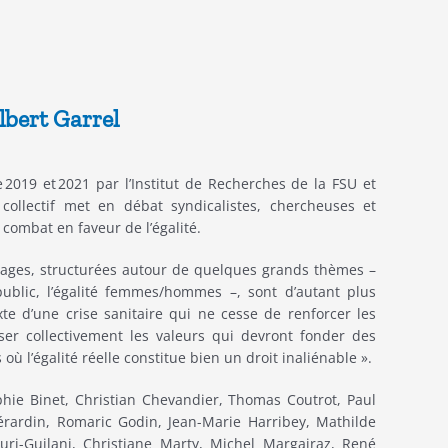
lbert Garrel
 2019 et 2021 par l’Institut de Recherches de la FSU et
e collectif met en débat syndicalistes, chercheuses et
combat en faveur de l’égalité.
pages, structurées autour de quelques grands thèmes –
e public, l’égalité femmes/hommes –, sont d’autant plus
te d’une crise sanitaire qui ne cesse de renforcer les
nser collectivement les valeurs qui devront fonder des
ù l’égalité réelle constitue bien un droit inaliénable ».
phie Binet, Christian Chevandier, Thomas Coutrot, Paul
érardin, Romaric Godin, Jean-Marie Harribey, Mathilde
ri-Guilani, Christiane Marty, Michel Margairaz, René