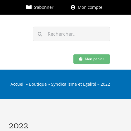
S’abonner
Mon compte
Rechercher:
Mon panier
Accueil
»
Boutique
»
Syndicalisme et Egalité – 2022
 – 2022