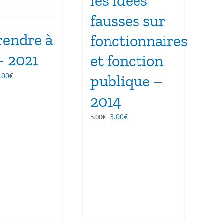
les idées
fausses sur
endre à
fonctionnaires
 – 2021
et fonction
Le
.00
€
publique –
ix
prix
2014
tial
actuel
it :
est :
Le
Le
3.00
€
5.00
€
.00€.
10.00€.
prix
prix
initial
actuel
était :
est :
5.00€.
3.00€.