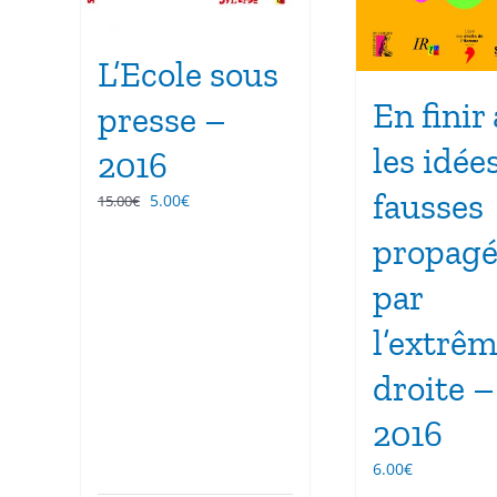
L’Ecole sous
En finir
presse –
les idée
2016
fausses
Le
Le
5.00
€
15.00
€
prix
prix
propagé
initial
actuel
était :
est :
par
15.00€.
5.00€.
l’extrê
droite –
2016
6.00
€