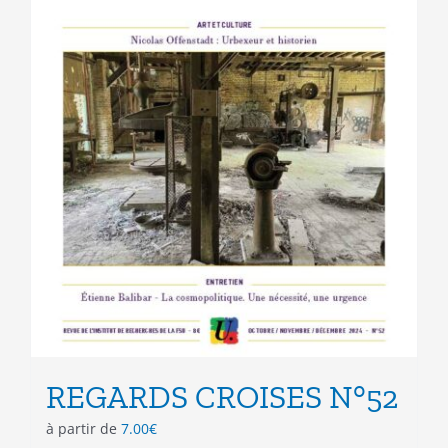
REGARDS CROISES N°52
à partir de
7.00
€