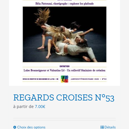
REGARDS CROISES N°53
à partir de
7.00
€
Choix des options
Ce
Détails