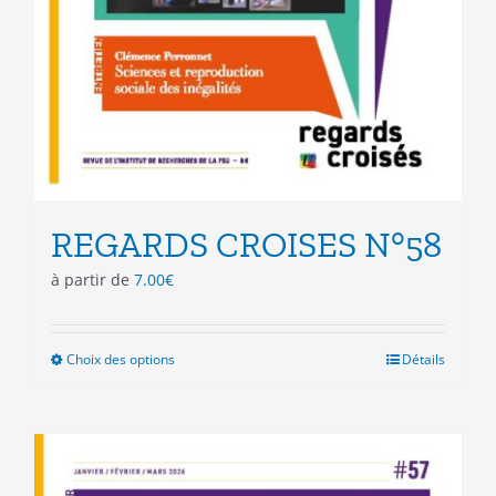
REGARDS CROISES N°58
à partir de
7.00
€
Choix des options
Ce
Détails
produit
a
plusieurs
variations.
Les