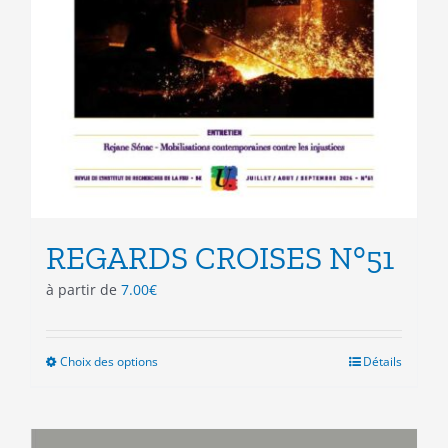
REGARDS CROISES N°51
à partir de
7.00
€
Choix des options
Ce
Détails
produit
a
plusieurs