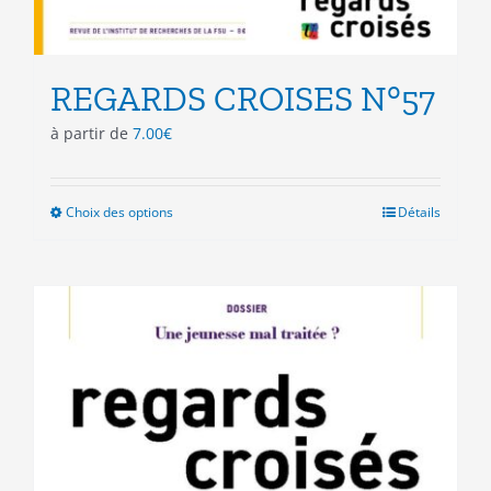
REGARDS CROISES N°57
à partir de
7.00
€
Choix des options
Ce
Détails
produit
a
plusieurs
variations.
Les
options
peuvent
être
choisies
sur
la