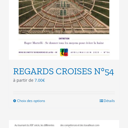
REGARDS CROISES N°54
à partir de
7.00
€
Choix des options
Ce
Détails
produit
a
plusieurs
variations.