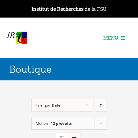
Passer
Institut de Recherches
de la FSU
au
contenu
MENU
L’institut
Boutique
Les recherches
Les publications
Les événements
Trier par
Date
Montrer
12 produits