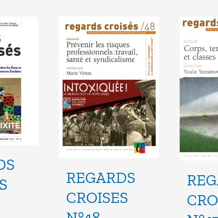
DS
REGARDS
REG
S
CROISES
CRO
N°48