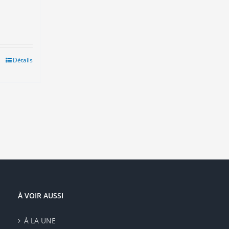
Détails
duit
sieurs
ations.
ions
vent
e
isies
e
À VOIR AUSSI
duit
À LA UNE