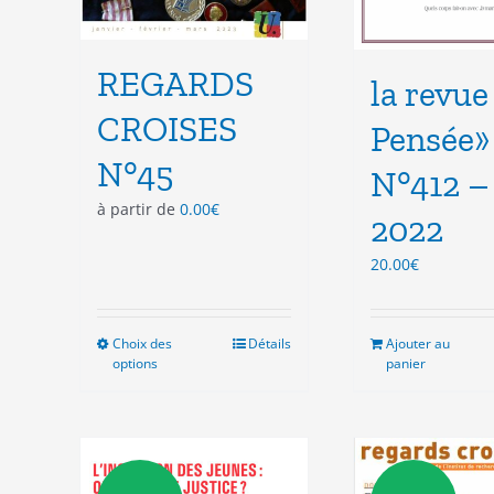
REGARDS
la revue
CROISES
Pensée»
N°45
N°412 –
à partir de
0.00
€
2022
20.00
€
Choix des
Ce
Détails
Ajouter au
options
panier
produit
a
plusieurs
variations.
Les
options