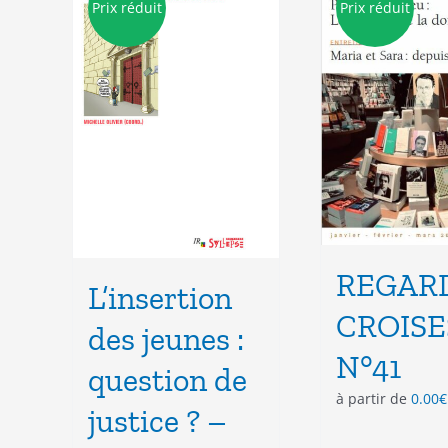
Prix réduit
Prix réduit
peuvent
être
choisies
sur
la
page
du
produit
REGAR
L’insertion
CROISE
des jeunes :
N°41
question de
à partir de
0.00
€
justice ? –