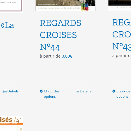
REG
REGARDS
 «La
CRO
CROISES
N°4
N°44
à partir 
à partir de
0.00
€
Détails
Choix des
Ce
Détails
Choix de
options
options
produit
a
plusieurs
variations.
Les
options