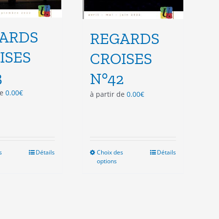
ARDS
REGARDS
ISES
CROISES
3
N°42
de
0.00
€
à partir de
0.00
€
s
Ce
Détails
Choix des
Ce
Détails
options
produit
produit
a
a
plusieurs
plusieurs
variations.
variations.
Les
Les
options
options