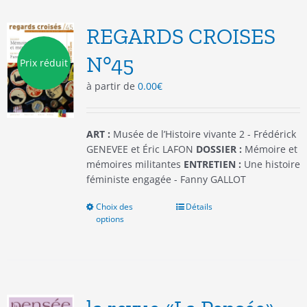
Les
options
REGARDS CROISES
peuvent
être
N°45
Prix réduit
choisies
à partir de
0.00
€
sur
la
page
du
ART :
Musée de l’Histoire vivante 2 - Frédérick
produit
GENEVEE et Éric LAFON
DOSSIER :
Mémoire et
mémoires militantes
ENTRETIEN :
Une histoire
féministe engagée - Fanny GALLOT
Choix des
Ce
Détails
options
produit
a
plusieurs
variations.
Les
options