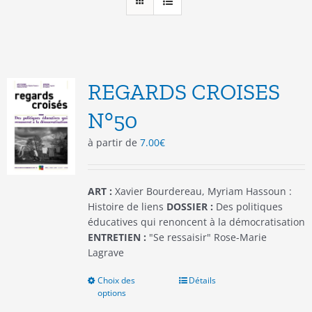
REGARDS CROISES
N°50
à partir de
7.00
€
ART :
Xavier Bourdereau, Myriam Hassoun :
Histoire de liens
DOSSIER :
Des politiques
éducatives qui renoncent à la démocratisation
ENTRETIEN :
"Se ressaisir" Rose-Marie
Lagrave
Choix des
Ce
Détails
options
produit
a