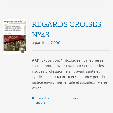
plusieurs
variations.
Les
options
REGARDS CROISES
peuvent
être
N°48
choisies
à partir de
7.00
€
sur
la
page
du
ART :
Exposition: "Intoxiquée ! La jeunesse
produit
sous la botte nazie"
DOSSIER :
Prévenir les
risques professionnels : travail, santé et
syndicalisme
ENTRETIEN :
"Alliance pour la
justice environnementale et sociale..." Marie
Véron
Choix des
Ce
Détails
options
produit
a