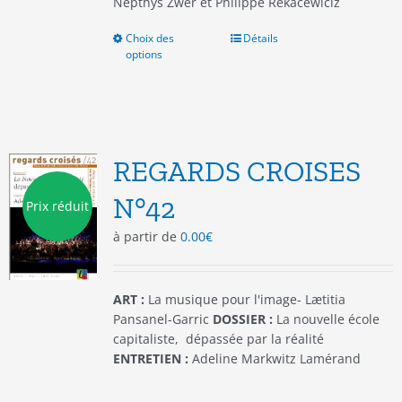
Nepthys Zwer et Philippe Rekacewiciz
Choix des
Ce
Détails
options
produit
a
plusieurs
variations.
Les
options
REGARDS CROISES
peuvent
être
N°42
Prix réduit
choisies
à partir de
0.00
€
sur
la
page
du
ART :
La musique pour l'image- Lætitia
produit
Pansanel-Garric
DOSSIER :
La nouvelle école
capitaliste, dépassée par la réalité
ENTRETIEN :
Adeline Markwitz Lamérand