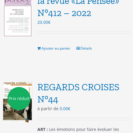
la revue «La Pensée»
peuvent
être
N°412 – 2022
choisies
20.00
€
sur
la
page
du
produit
Ajouter au panier
Détails
REGARDS CROISES
N°44
Prix réduit
à partir de
0.00
€
ART :
Les émotions pour faire évoluer les