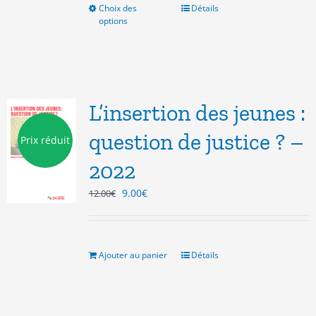
Choix des
Ce
Détails
options
produit
a
plusieurs
variations.
Les
options
L’insertion des jeunes :
peuvent
être
question de justice ? –
Prix réduit
choisies
2022
sur
la
Le
Le
9.00
€
12.00
€
page
prix
prix
du
initial
actuel
produit
était :
est :
12.00€.
9.00€.
Ajouter au panier
Détails