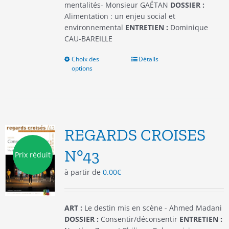
mentalités- Monsieur GAËTAN
DOSSIER :
Alimentation : un enjeu social et
environnemental
ENTRETIEN :
Dominique
CAU-BAREILLE
Choix des
Ce
Détails
options
produit
a
plusieurs
variations.
Les
options
REGARDS CROISES
peuvent
être
N°43
Prix réduit
choisies
à partir de
0.00
€
sur
la
page
du
ART :
Le destin mis en scène - Ahmed Madani
produit
DOSSIER :
Consentir/déconsentir
ENTRETIEN :