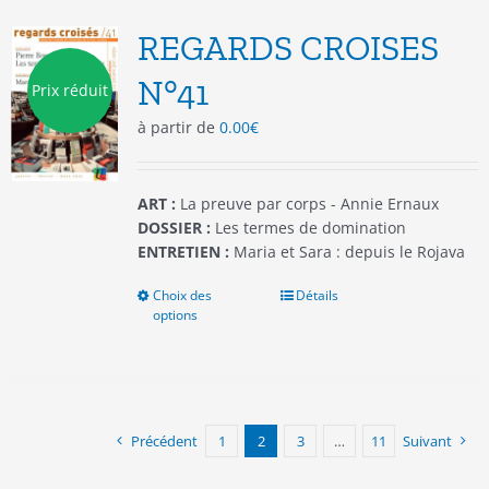
REGARDS CROISES
N°41
Prix réduit
à partir de
0.00
€
ART :
La preuve par corps - Annie Ernaux
DOSSIER :
Les termes de domination
ENTRETIEN :
Maria et Sara : depuis le Rojava
Choix des
Ce
Détails
options
produit
a
plusieurs
variations.
Les
options
Précédent
1
2
3
…
11
Suivant
peuvent
être