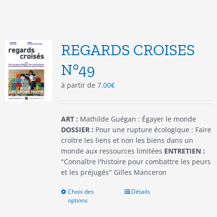
plusieurs
variations.
Les
options
REGARDS CROISES
peuvent
être
N°49
choisies
à partir de
7.00
€
sur
la
page
du
ART :
Mathilde Guégan : Égayer le monde
produit
DOSSIER :
Pour une rupture écologique : Faire
croître les liens et non les biens dans un
monde aux ressources limitées
ENTRETIEN :
"Connaître l'histoire pour combattre les peurs
et les préjugés" Gilles Manceron
Choix des
Ce
Détails
options
produit
a