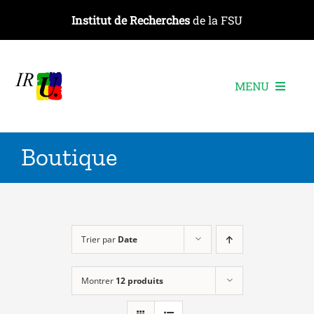
Passer
Institut de Recherches
de la FSU
au
contenu
MENU
L’institut
Boutique
Les recherches
Les publications
Les événements
Trier par
Date
Montrer
12 produits