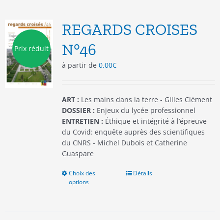
variations.
Les
options
REGARDS CROISES
peuvent
être
N°46
Prix réduit
choisies
à partir de
0.00
€
sur
la
page
du
ART :
Les mains dans la terre - Gilles Clément
produit
DOSSIER :
Enjeux du lycée professionnel
ENTRETIEN :
Éthique et intégrité à l’épreuve
du Covid: enquête auprès des scientifiques
du CNRS - Michel Dubois et Catherine
Guaspare
Choix des
Ce
Détails
options
produit
a
plusieurs
variations.