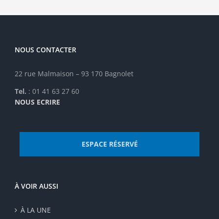
choisies
sur
la
page
NOUS CONTACTER
du
produit
22 rue Malmaison – 93 170 Bagnolet
Tel.
: 01 41 63 27 60
NOUS ECRIRE
ESPACE RÉSERVÉ
À VOIR AUSSI
À LA UNE