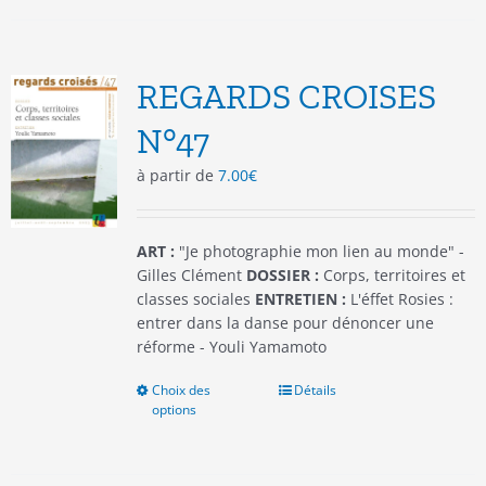
plusieurs
variations.
Les
options
REGARDS CROISES
peuvent
être
N°47
choisies
à partir de
7.00
€
sur
la
page
du
ART :
"Je photographie mon lien au monde" -
produit
Gilles Clément
DOSSIER :
Corps, territoires et
classes sociales
ENTRETIEN :
L'éffet Rosies :
entrer dans la danse pour dénoncer une
réforme - Youli Yamamoto
Choix des
Ce
Détails
options
produit
a
plusieurs