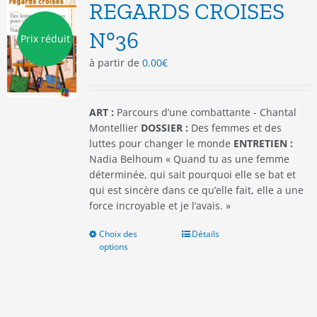
options
REGARDS CROISES
peuvent
être
N°36
Prix réduit
choisies
à partir de
0.00
€
sur
la
page
du
ART :
Parcours d’une combattante - Chantal
produit
Montellier
DOSSIER :
Des femmes et des
luttes pour changer le monde
ENTRETIEN :
Nadia Belhoum « Quand tu as une femme
déterminée, qui sait pourquoi elle se bat et
qui est sincère dans ce qu’elle fait, elle a une
force incroyable et je l’avais. »
Choix des
Ce
Détails
options
produit
a
plusieurs
variations.
Les