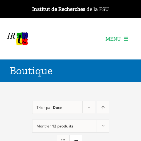
Passer
Institut de Recherches
de la FSU
au
contenu
MENU
L’institut
Boutique
Les recherches
Les publications
Les événements
Trier par
Date
Montrer
12 produits