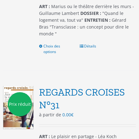
du
ART :
Marius ou le théâtre derrière les murs -
produit
Guillaume Lambert
DOSSIER :
"Quand le
logement va, tout va"
ENTRETIEN :
Gérard
Bras "Transclasse : un concept pour dire le
monde "
Choix des
Ce
Détails
options
produit
a
plusieurs
variations.
Les
options
REGARDS CROISES
peuvent
être
N°31
Prix réduit
choisies
à partir de
0.00
€
sur
la
page
du
ART :
Le plaisir en partage - Léa Koch