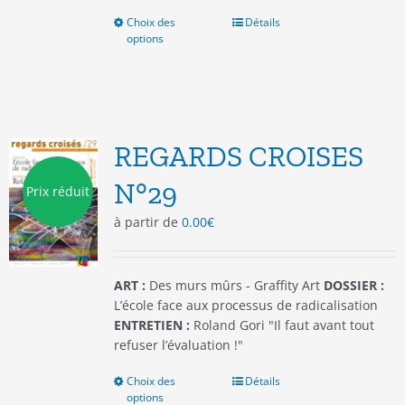
Choix des
Ce
Détails
options
produit
a
plusieurs
variations.
Les
options
REGARDS CROISES
peuvent
être
N°29
Prix réduit
choisies
à partir de
0.00
€
sur
la
page
du
ART :
Des murs mûrs - Graffity Art
DOSSIER :
produit
L’école face aux processus de radicalisation
ENTRETIEN :
Roland Gori "Il faut avant tout
refuser l’évaluation !"
Choix des
Ce
Détails
options
produit