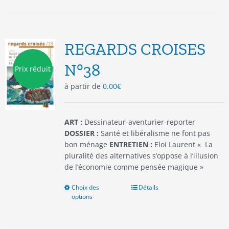
plusieurs
variations.
Les
options
REGARDS CROISES
peuvent
être
N°38
Prix réduit
choisies
à partir de
0.00
€
sur
la
page
du
ART :
Dessinateur-aventurier-reporter
produit
DOSSIER :
Santé et libéralisme ne font pas
bon ménage
ENTRETIEN :
Eloi Laurent « La
pluralité des alternatives s’oppose à l’illusion
de l’économie comme pensée magique »
Choix des
Ce
Détails
options
produit
a
plusieurs