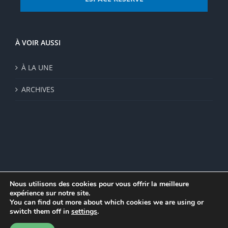
À VOIR AUSSI
À LA UNE
ARCHIVES
Nous utilisons des cookies pour vous offrir la meilleure
expérience sur notre site.
© Institut de recherche de la FSU 2023 | Par
FSU
|
Plan du site
|
You can find out more about which cookies we are using or
Mentions légales
|
Politique de confidentialité
|
CGV
switch them off in
settings
.
Facebook