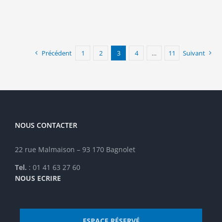
a
plusieurs
variations.
Les
options
Précédent
1
2
3
4
…
11
Suivant
peuvent
être
choisies
sur
la
page
NOUS CONTACTER
du
produit
22 rue Malmaison – 93 170 Bagnolet
Tel.
: 01 41 63 27 60
NOUS ECRIRE
ESPACE RÉSERVÉ