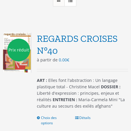
REGARDS CROISES
N°40
Prix réduit
à partir de
0.00
€
ART :
Elles font l'abstraction : Un langage
plastique total - Christine Macel
DOSSIER :
Liberté d'expression : principes, enjeux et
réalités
ENTRETIEN :
Maria-Carmela Mini "La
culture au secours des exilés afghans"
Choix des
Ce
Détails
options
produit
a