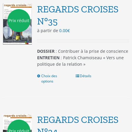
options
REGARDS CROISES
peuvent
être
N°35
Prix réduit
choisies
à partir de
0.00
€
sur
la
page
du
DOSSIER
: Contribuer à la prise de conscience
produit
ENTRETIEN
: Patrick Chamoiseau « Vers une
politique de la relation »
Choix des
Ce
Détails
options
produit
a
plusieurs
variations.
Les
options
REGARDS CROISES
peuvent
être
N°34
Prix réduit