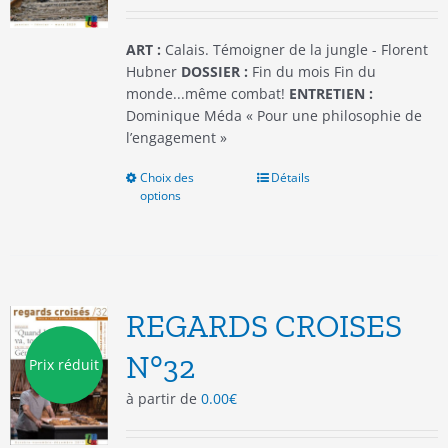
la
page
du
ART :
Calais. Témoigner de la jungle - Florent
produit
Hubner
DOSSIER :
Fin du mois Fin du
monde...même combat!
ENTRETIEN :
Dominique Méda « Pour une philosophie de
l’engagement »
Choix des
Ce
Détails
options
produit
a
plusieurs
variations.
Les
options
REGARDS CROISES
peuvent
être
N°32
Prix réduit
choisies
à partir de
0.00
€
sur
la
page