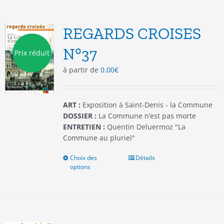
variations.
Les
options
REGARDS CROISES
peuvent
être
N°37
Prix réduit
choisies
à partir de
0.00
€
sur
la
page
du
ART :
Exposition à Saint-Denis - la Commune
produit
DOSSIER :
La Commune n’est pas morte
ENTRETIEN :
Quentin Deluermoz "La
Commune au pluriel"
Choix des
Ce
Détails
options
produit
a
plusieurs
variations.
Les