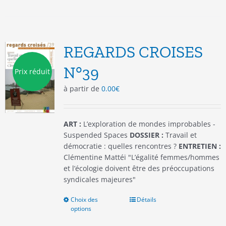
plusieurs
variations.
Les
options
REGARDS CROISES
peuvent
être
N°39
Prix réduit
choisies
à partir de
0.00
€
sur
la
page
du
ART :
L’exploration de mondes improbables -
produit
Suspended Spaces
DOSSIER :
Travail et
démocratie : quelles rencontres ?
ENTRETIEN :
Clémentine Mattéi "L’égalité femmes/hommes
et l’écologie doivent être des préoccupations
syndicales majeures"
Choix des
Ce
Détails
options
produit
a