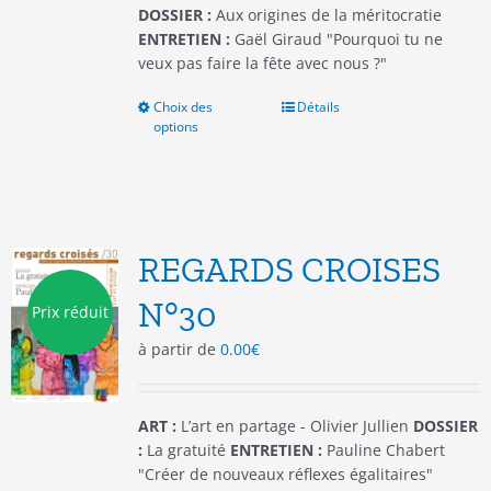
produit
DOSSIER :
Aux origines de la méritocratie
ENTRETIEN :
Gaël Giraud "Pourquoi tu ne
veux pas faire la fête avec nous ?"
Choix des
Ce
Détails
options
produit
a
plusieurs
variations.
Les
options
REGARDS CROISES
peuvent
être
N°30
Prix réduit
choisies
à partir de
0.00
€
sur
la
page
du
ART :
L’art en partage - Olivier Jullien
DOSSIER
produit
:
La gratuité
ENTRETIEN :
Pauline Chabert
"Créer de nouveaux réflexes égalitaires"