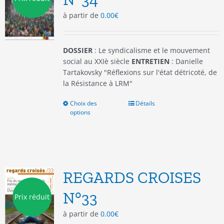
choisies
à partir de
0.00
€
sur
la
page
du
DOSSIER
: Le syndicalisme et le mouvement
produit
social au XXIè siècle
ENTRETIEN
: Danielle
Tartakovsky "Réflexions sur l'état détricoté, de
la Résistance à LRM"
Choix des
Ce
Détails
options
produit
a
plusieurs
variations.
Les
options
REGARDS CROISES
peuvent
être
N°33
Prix réduit
choisies
à partir de
0.00
€
sur