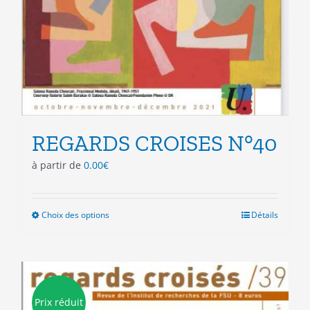
REGARDS CROISES N°40
à partir de
0.00
€
Choix des options
Ce
Détails
produit
a
plusieurs
variations.
Les
Prix réduit
options