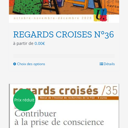
REGARDS CROISES N°36
à partir de
0.00
€
Choix des options
Ce
Détails
produit
a
plusieurs
variations.
Les
Prix réduit
options
peuvent
être
choisies
sur