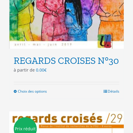
REGARDS CROISES N°30
à partir de
0.00
€
Choix des options
Ce
Détails
produit
a
plusieurs
variations.
Les
Prix réduit
options