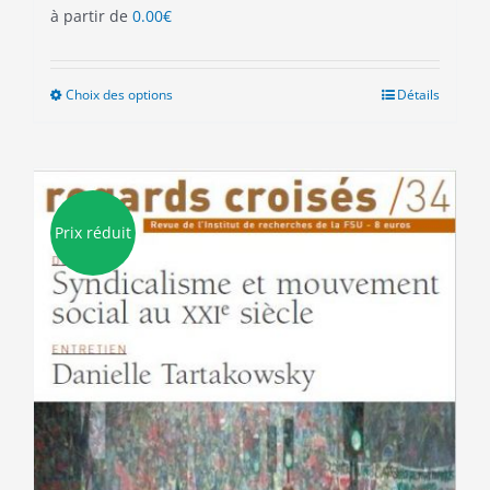
à partir de
0.00
€
Choix des options
Ce
Détails
produit
a
plusieurs
variations.
Les
Prix réduit
options
peuvent
être
choisies
sur
la
page
du
produit