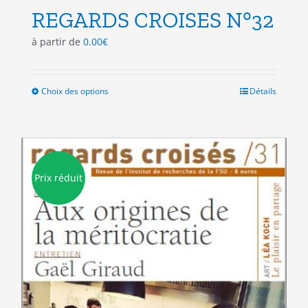
REGARDS CROISES N°32
à partir de
0.00
€
Choix des options
Ce
Détails
produit
a
plusieurs
variations.
Les
Prix réduit
options
peuvent
être
choisies
sur
la
page
du
produit