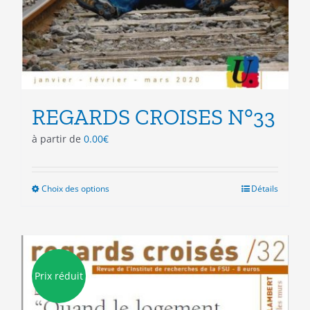
REGARDS CROISES N°33
à partir de
0.00
€
Choix des options
Ce
Détails
produit
a
plusieurs
variations.
Les
Prix réduit
options
peuvent