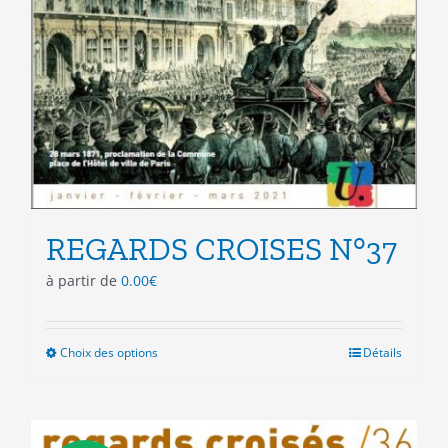
REGARDS CROISES N°37
à partir de
0.00
€
Choix des options
Ce
Détails
produit
a
plusieurs
variations.