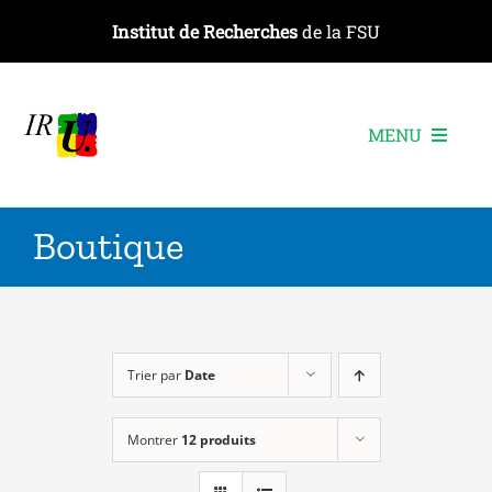
Passer
Institut de Recherches
de la FSU
au
contenu
MENU
L’institut
Boutique
Les recherches
Les publications
Les événements
Trier par
Date
Montrer
12 produits