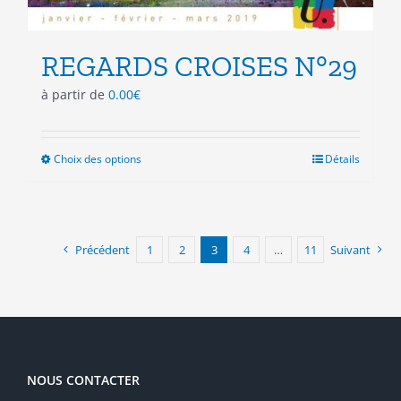
REGARDS CROISES N°29
à partir de
0.00
€
Choix des options
Ce
Détails
produit
a
plusieurs
variations.
Précédent
1
2
3
4
…
11
Suivant
Les
options
peuvent
être
choisies
sur
la
NOUS CONTACTER
page