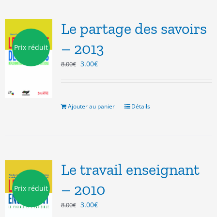
Le partage des savoirs
– 2013
Prix réduit
Le
Le
3.00
€
8.00
€
prix
prix
initial
actuel
était :
est :
8.00€.
3.00€.
Ajouter au panier
Détails
Le travail enseignant
– 2010
Prix réduit
Le
Le
3.00
€
8.00
€
prix
prix