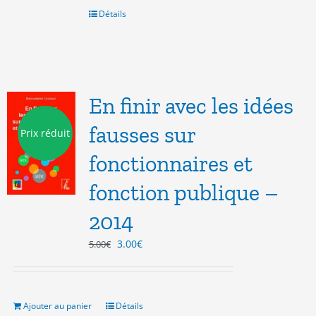
6.00€.
3.00€.
Détails
En finir avec les idées
fausses sur
Prix réduit
fonctionnaires et
fonction publique –
2014
Le
Le
3.00
€
5.00
€
prix
prix
initial
actuel
était :
est :
5.00€.
3.00€.
Ajouter au panier
Détails