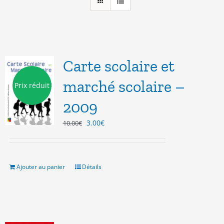
Carte scolaire et
marché scolaire –
Prix réduit
2009
Le
Le
3.00
€
10.00
€
prix
prix
initial
actuel
était :
est :
10.00€.
3.00€.
Ajouter au panier
Détails