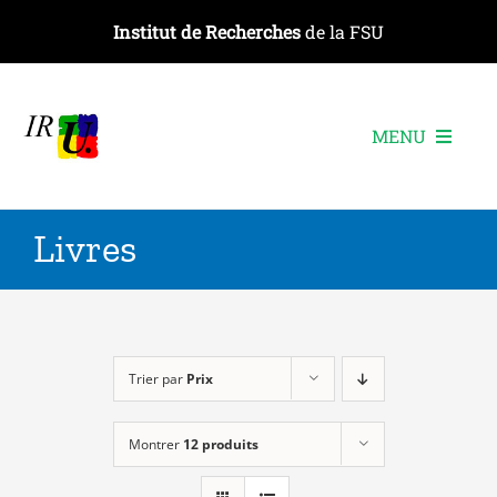
Passer
Institut de Recherches
de la FSU
au
contenu
MENU
L’institut
Livres
Les recherches
Les publications
Les événements
Trier par
Prix
Montrer
12 produits