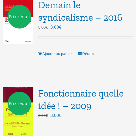
Demain le
syndicalisme – 2016
Prix réduit
Le
Le
3.00
€
8.00
€
prix
prix
initial
actuel
était :
est :
8.00€.
3.00€.
Ajouter au panier
Détails
Fonctionnaire quelle
idée ! – 2009
Prix réduit
Le
Le
3.00
€
6.00
€
prix
prix
initial
actuel
était :
est :