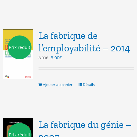
La fabrique de
l’employabilité – 2014
Prix réduit
Le
Le
3.00
€
8.00
€
prix
prix
initial
actuel
était :
est :
8.00€.
3.00€.
Ajouter au panier
Détails
La fabrique du génie –
Prix réduit