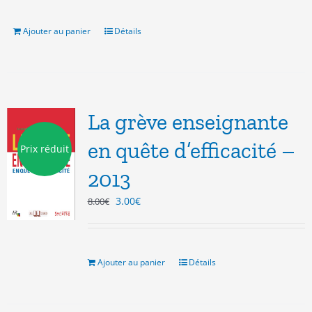
était :
est :
7.00€.
3.00€.
Ajouter au panier
Détails
La grève enseignante
en quête d’efficacité –
Prix réduit
2013
Le
Le
3.00
€
8.00
€
prix
prix
initial
actuel
était :
est :
8.00€.
3.00€.
Ajouter au panier
Détails