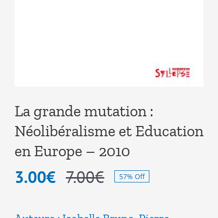
La grande mutation :
Néolibéralisme et Education
en Europe – 2010
3.00
€
7.00
€
57% Off
Le
Le
prix
prix