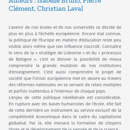
Auteurs : Isabelle Bruno,
Pierre
initial
actuel
Clément
,
Christian Laval
était :
est :
L’avenir de nos écoles et de nos universités se décide de
7.00€.
3.00€.
plus en plus à l’échelle européenne. Encore mal connue,
la politique de l’Europe en matière d’éducation reste peu
visible alors même que son influence s’accroît. Connaître
le sens de la « stratégie de Lisbonne » et du « processus
de Bologne », c’est se donner la possibilité de mieux
comprendre la grande mutation de nos institutions
d’enseignement. C’est aussi comprendre le projet de
société que l’Union européenne met en œuvre au travers
des réformes nationales en se servant de relais multiples
et parfois inattendus à l’intérieur de chaque pays.
L’enjeu de cette politique néolibérale est considérable.
En rupture avec les bases humanistes de l’école, elle fait
de cette dernière un instrument au service exclusif de la
compétitivité économique dans le cadre du capitalisme
globalisé. Par là, elle menace la formation de citoyens
libres et le développement de la pensée et de la science.