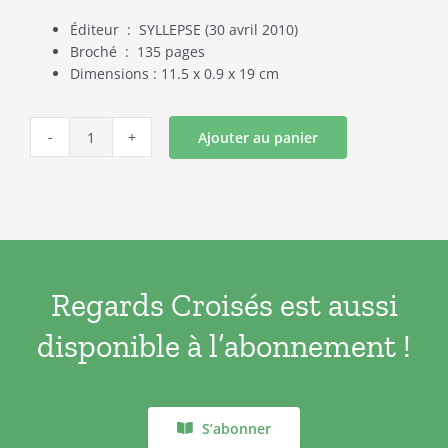
Éditeur ‏ : ‎ SYLLEPSE (30 avril 2010)
Broché ‏ : ‎ 135 pages
Dimensions : 11.5 x 0.9 x 19 cm
Ajouter au panier
quantité
de
La
grande
mutation
:
Néolibéralisme
Regards Croisés est aussi
et
Education
disponible à l’abonnement !
en
Europe
-
2010
S’abonner