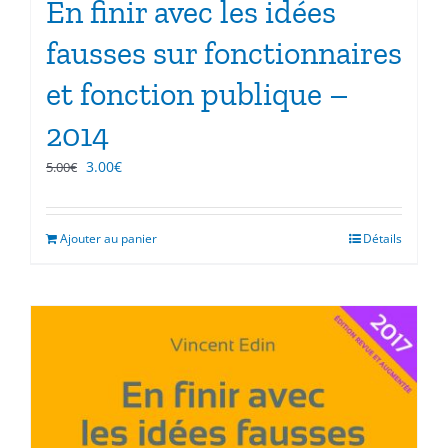
En finir avec les idées
fausses sur fonctionnaires
et fonction publique –
2014
Le
Le
3.00
€
5.00
€
prix
prix
initial
actuel
était :
est :
Ajouter au panier
Détails
5.00€.
3.00€.