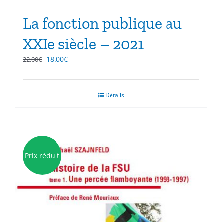
La fonction publique au
XXIe siècle – 2021
Le
Le
18.00
€
22.00
€
prix
prix
initial
actuel
était :
est :
Détails
22.00€.
18.00€.
Prix réduit