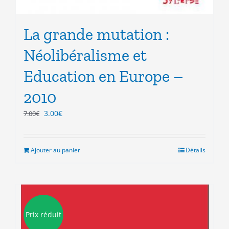
La grande mutation :
Néolibéralisme et
Education en Europe –
2010
Le
Le
3.00
€
7.00
€
prix
prix
initial
actuel
était :
est :
Ajouter au panier
Détails
7.00€.
3.00€.
Prix réduit