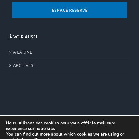
ESPACE RÉSERVÉ
À VOIR AUSSI
À LA UNE
ARCHIVES
Nous utilisons des cookies pour vous offrir la meilleure
expérience sur notre site.
© Institut de recherche de la FSU 2023 | Par
FSU
|
Plan du site
|
You can find out more about which cookies we are using or
Mentions légales
|
Politique de confidentialité
|
CGV