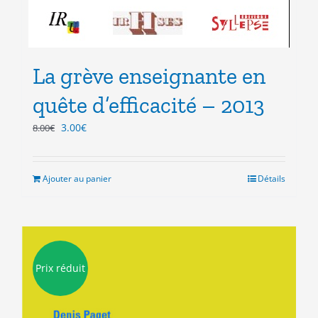
La grève enseignante en
quête d’efficacité – 2013
Le
Le
3.00
€
8.00
€
prix
prix
initial
actuel
était :
est :
Ajouter au panier
Détails
8.00€.
3.00€.
Prix réduit