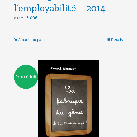
l’employabilité – 2014
Le
Le
3.00
€
8.00
€
prix
prix
initial
actuel
était :
est :
Ajouter au panier
Détails
8.00€.
3.00€.
Prix réduit