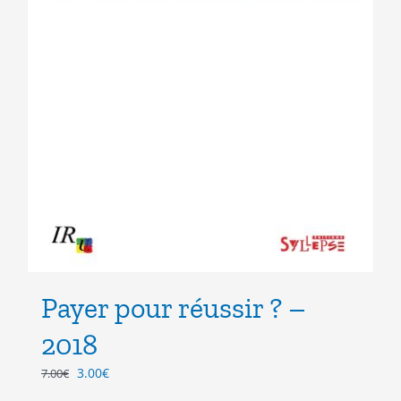
Payer pour réussir ? –
2018
Le
Le
3.00
€
7.00
€
prix
prix