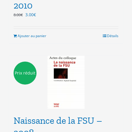
2010
Le
Le
3.00
€
8.00
€
prix
prix
initial
actuel
était :
est :
Ajouter au panier
Détails
8.00€.
3.00€.
Prix réduit
Naissance de la FSU –