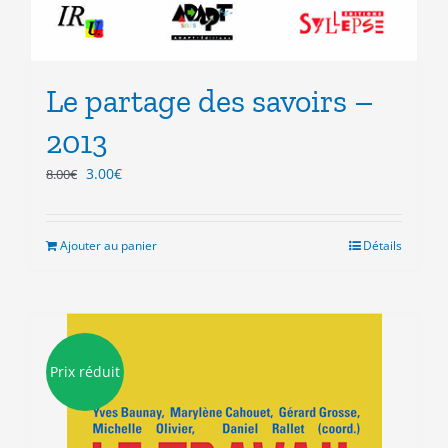
Le partage des savoirs –
2013
Le
Le
3.00
€
8.00
€
prix
prix
initial
actuel
était :
est :
Ajouter au panier
Détails
8.00€.
3.00€.
Prix réduit