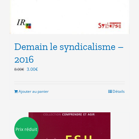
Demain le syndicalisme –
2016
Le
Le
3.00
€
8.00
€
prix
prix
initial
actuel
était :
est :
Ajouter au panier
Détails
8.00€.
3.00€.
Prix réduit