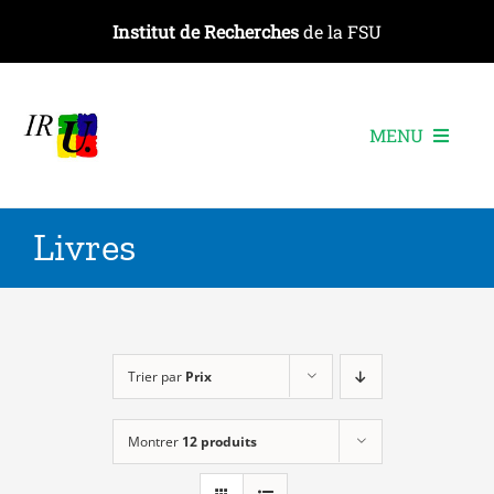
Passer
Institut de Recherches
de la FSU
au
contenu
MENU
L’institut
Livres
Les recherches
Les publications
Les événements
Trier par
Prix
Montrer
12 produits