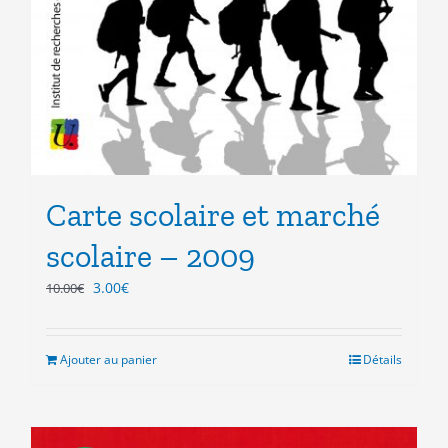
Carte scolaire et marché
scolaire – 2009
Le
Le
3.00
€
10.00
€
prix
prix
initial
actuel
était :
est :
Ajouter au panier
Détails
10.00€.
3.00€.