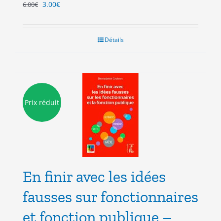
Le
Le
3.00
€
6.00
€
prix
prix
initial
actuel
était :
est :
Détails
6.00€.
3.00€.
Prix réduit
En finir avec les idées
fausses sur fonctionnaires
et fonction publique –