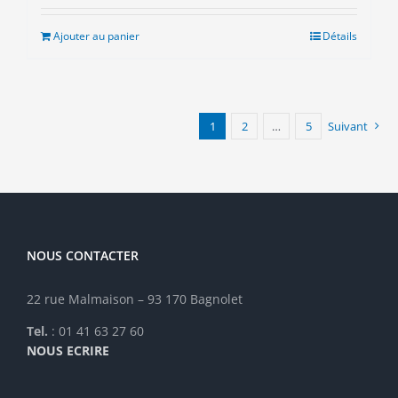
initial
actuel
était :
est :
Ajouter au panier
Détails
7.00€.
3.00€.
1
2
…
5
Suivant
NOUS CONTACTER
22 rue Malmaison – 93 170 Bagnolet
Tel.
: 01 41 63 27 60
NOUS ECRIRE