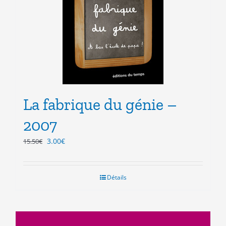
La fabrique du génie –
2007
Le
Le
3.00
€
15.50
€
prix
prix
initial
actuel
était :
est :
Détails
15.50€.
3.00€.