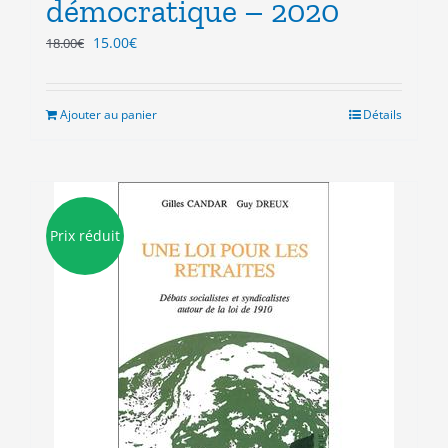
démocratique – 2020
Le
Le
15.00
€
18.00
€
prix
prix
initial
actuel
était :
est :
Ajouter au panier
Détails
18.00€.
15.00€.
Prix réduit