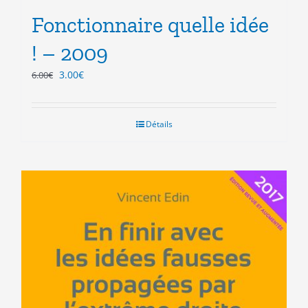
Fonctionnaire quelle idée
! – 2009
Le
Le
3.00
€
6.00
€
prix
prix
initial
actuel
était :
est :
Détails
6.00€.
3.00€.