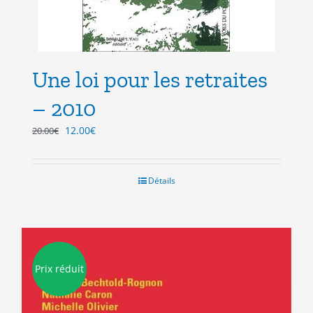
Une loi pour les retraites
– 2010
Le
Le
12.00
€
20.00
€
prix
prix
initial
actuel
était :
est :
Détails
20.00€.
12.00€.
Prix réduit