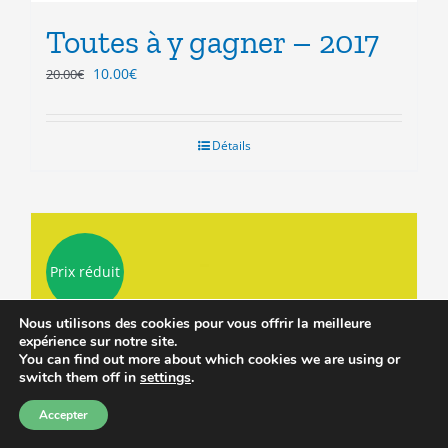
Toutes à y gagner – 2017
Le
Le
10.00
€
20.00
€
prix
prix
initial
actuel
était :
est :
Détails
20.00€.
10.00€.
Prix réduit
Nous utilisons des cookies pour vous offrir la meilleure
expérience sur notre site.
You can find out more about which cookies we are using or
switch them off in
settings
.
Accepter