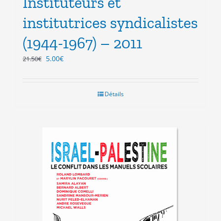
Instituteurs et
institutrices syndicalistes
(1944-1967) – 2011
Le
Le
5.00
€
21.50
€
prix
prix
initial
actuel
était :
est :
Détails
21.50€.
5.00€.