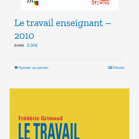
Le travail enseignant –
2010
Le
Le
3.00
€
8.00
€
prix
prix
initial
actuel
était :
est :
Ajouter au panier
Détails
8.00€.
3.00€.