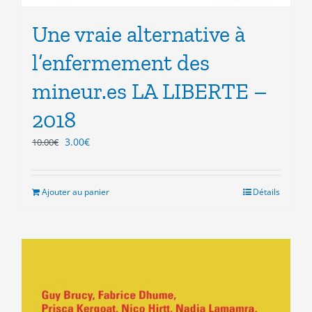
Une vraie alternative à
l’enfermement des
mineur.es LA LIBERTE –
2018
Le
Le
3.00
€
10.00
€
prix
prix
initial
actuel
était :
est :
Ajouter au panier
Détails
10.00€.
3.00€.