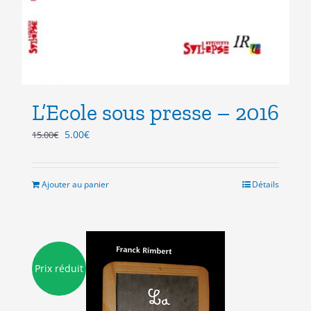
L’Ecole sous presse – 2016
Le
Le
5.00
€
15.00
€
prix
prix
initial
actuel
était :
est :
Ajouter au panier
Détails
15.00€.
5.00€.
Prix réduit