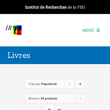
Passer
Institut de Recherches
de la FSU
au
contenu
MENU
L’institut
Livres
Les recherches
Les publications
Les événements
Trier par
Popularité
Montrer
24 produits