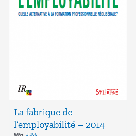
La fabrique de
l’employabilité – 2014
Le
Le
3.00
€
8.00
€