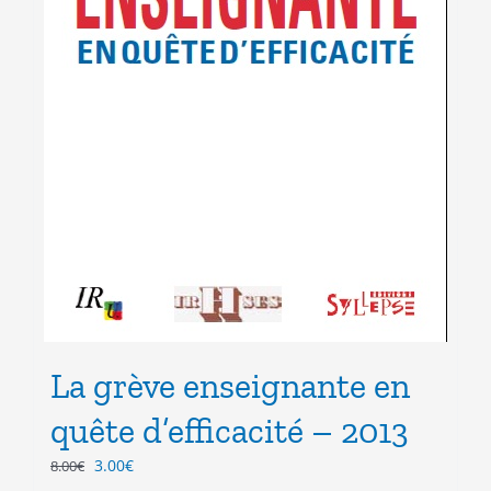
La grève enseignante en
quête d’efficacité – 2013
Le
Le
3.00
€
8.00
€
prix
prix