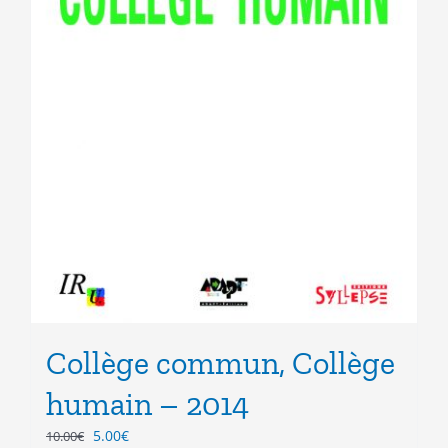
Collège commun, Collège
humain – 2014
Le
Le
5.00
€
10.00
€