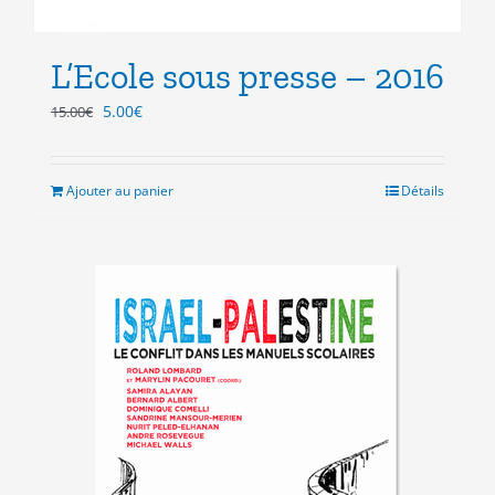
L’Ecole sous presse – 2016
Le
Le
5.00
€
15.00
€
prix
prix
initial
actuel
était :
est :
Ajouter au panier
Détails
15.00€.
5.00€.