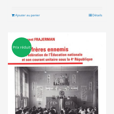
prix
prix
initial
actuel
était :
est :
Ajouter au panier
Détails
10.00€.
5.00€.
Prix réduit