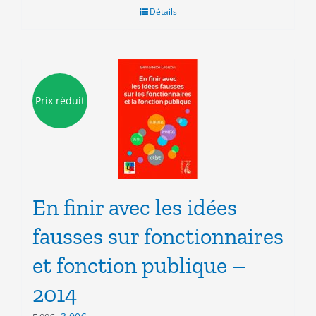
Détails
Prix réduit
En finir avec les idées
fausses sur fonctionnaires
et fonction publique –
2014
Le
Le