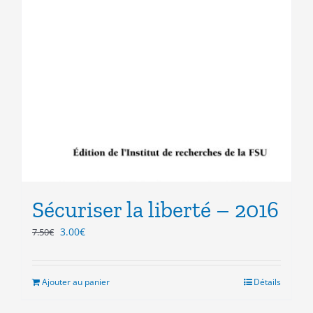
Sécuriser la liberté – 2016
Le
Le
3.00
€
7.50
€
prix
prix
initial
actuel
était :
est :
Ajouter au panier
Détails
7.50€.
3.00€.