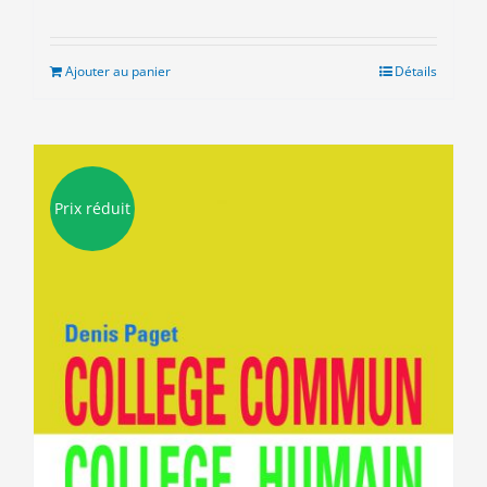
prix
prix
initial
actuel
était :
est :
Ajouter au panier
Détails
8.00€.
3.00€.
Prix réduit