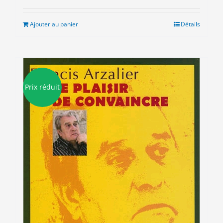
initial
actuel
était :
est :
Ajouter au panier
Détails
8.00€.
3.00€.
Prix réduit