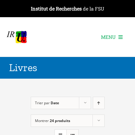
Passer
Institut de Recherches
de la FSU
au
contenu
MENU
L’institut
Livres
Les recherches
Les publications
Les événements
Trier par
Date
Montrer
24 produits