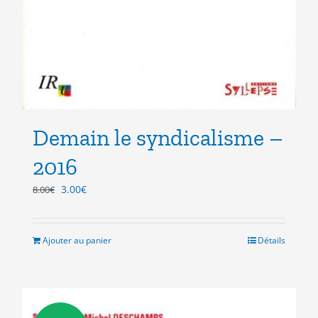
Demain le syndicalisme –
2016
Le
Le
3.00
€
8.00
€
prix
prix
initial
actuel
était :
est :
Ajouter au panier
Détails
8.00€.
3.00€.