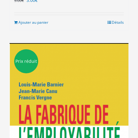
3.00
€
5.00
€
prix
prix
initial
actuel
était :
est :
Ajouter au panier
Détails
5.00€.
3.00€.
Prix réduit