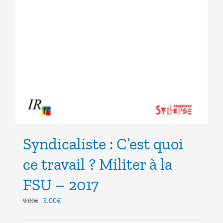
Syndicaliste : C’est quoi
ce travail ? Militer à la
FSU – 2017
Le
Le
3.00
€
9.00
€
prix
prix
initial
actuel