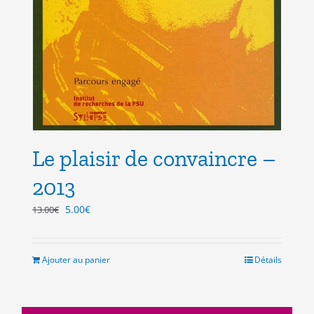
Le plaisir de convaincre –
2013
Le
Le
5.00
€
13.00
€
prix
prix
initial
actuel
était :
est :
Ajouter au panier
Détails
13.00€.
5.00€.