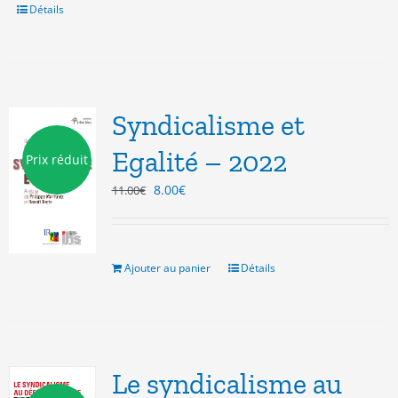
Détails
Syndicalisme et
Egalité – 2022
Prix réduit
Le
Le
8.00
€
11.00
€
prix
prix
initial
actuel
était :
est :
11.00€.
8.00€.
Ajouter au panier
Détails
Le syndicalisme au