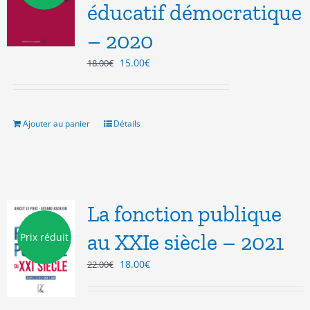
éducatif démocratique
– 2020
Le
Le
15.00
€
18.00
€
prix
prix
initial
actuel
était :
est :
18.00€.
15.00€.
Ajouter au panier
Détails
La fonction publique
au XXIe siècle – 2021
Prix réduit
Le
Le
18.00
€
22.00
€
prix
prix
initial
actuel
était :
est :