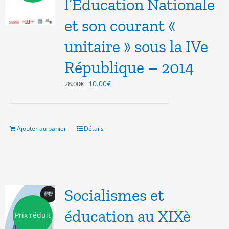
l’Education Nationale
et son courant «
unitaire » sous la IVe
République – 2014
Le
Le
10.00
€
28.00
€
prix
prix
initial
actuel
était :
est :
28.00€.
10.00€.
Ajouter au panier
Détails
Socialismes et
éducation au XIXè
Prix réduit