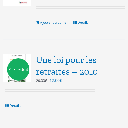
Ajouter au panier
Détails
Une loi pour les
retraites – 2010
Prix réduit
Le
Le
12.00
€
20.00
€
prix
prix
initial
actuel
était :
est :
20.00€.
12.00€.
Détails