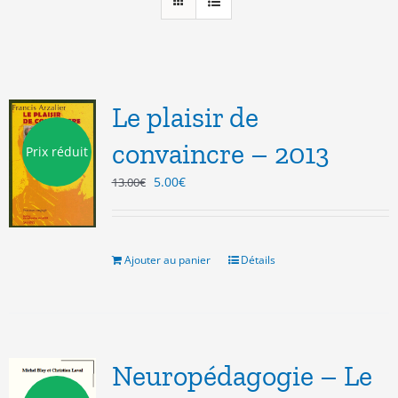
Le plaisir de
convaincre – 2013
Prix réduit
Le
Le
5.00
€
13.00
€
prix
prix
initial
actuel
était :
est :
13.00€.
5.00€.
Ajouter au panier
Détails
Neuropédagogie – Le