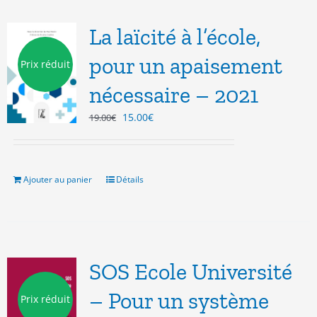
La laïcité à l’école,
pour un apaisement
Prix réduit
nécessaire – 2021
Le
Le
15.00
€
19.00
€
prix
prix
initial
actuel
était :
est :
19.00€.
15.00€.
Ajouter au panier
Détails
SOS Ecole Université
– Pour un système
Prix réduit