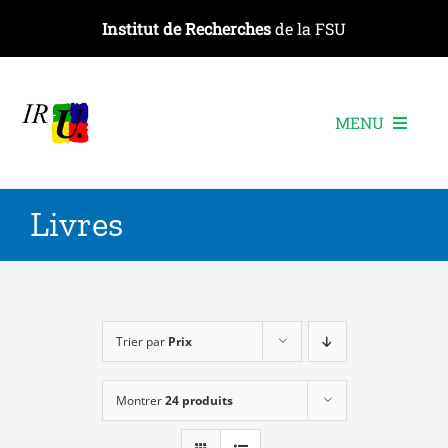
Passer
Institut de Recherches
de la FSU
au
contenu
MENU
L’institut
Livres
Les recherches
Les publications
Les événements
Trier par
Prix
Montrer
24 produits