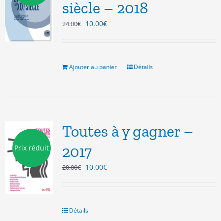
siècle – 2018
Le
Le
10.00
€
24.00
€
prix
prix
initial
actuel
était :
est :
24.00€.
10.00€.
Ajouter au panier
Détails
Toutes à y gagner –
2017
Prix réduit
Le
Le
10.00
€
20.00
€
prix
prix
initial
actuel
était :
est :
20.00€.
10.00€.
Détails