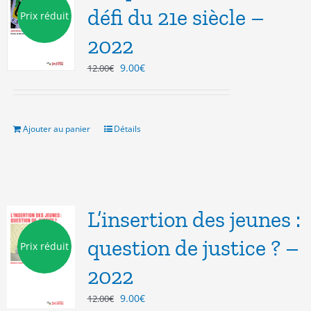
défi du 21e siècle –
Prix réduit
2022
Le
Le
9.00
€
12.00
€
prix
prix
initial
actuel
était :
est :
12.00€.
9.00€.
Ajouter au panier
Détails
L’insertion des jeunes :
question de justice ? –
Prix réduit
2022
Le
Le
9.00
€
12.00
€