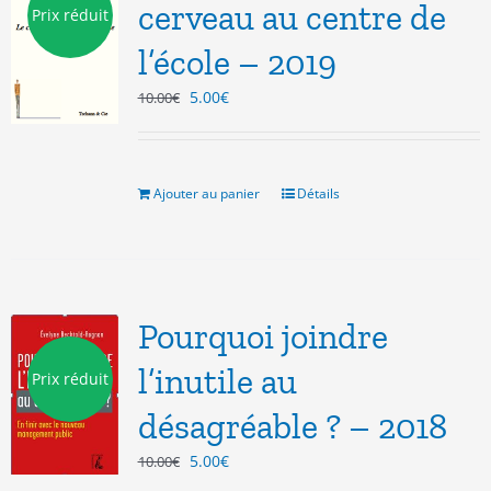
cerveau au centre de
Prix réduit
l’école – 2019
Le
Le
5.00
€
10.00
€
prix
prix
initial
actuel
était :
est :
10.00€.
5.00€.
Ajouter au panier
Détails
Pourquoi joindre
l’inutile au
Prix réduit
désagréable ? – 2018
Le
Le
5.00
€
10.00
€
prix
prix