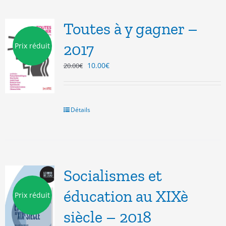
Toutes à y gagner –
2017
Prix réduit
Le
Le
10.00
€
20.00
€
prix
prix
initial
actuel
était :
est :
20.00€.
10.00€.
Détails
Socialismes et
éducation au XIXè
Prix réduit
siècle – 2018