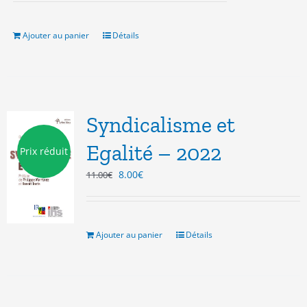
initial
actuel
était :
est :
12.00€.
9.00€.
Ajouter au panier
Détails
Syndicalisme et
Egalité – 2022
Prix réduit
Le
Le
8.00
€
11.00
€
prix
prix
initial
actuel
était :
est :
11.00€.
8.00€.
Ajouter au panier
Détails