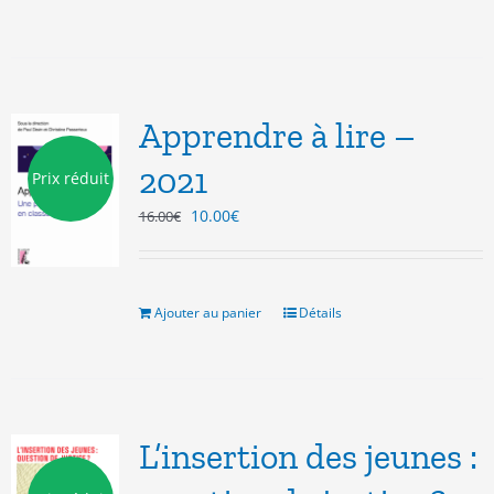
Apprendre à lire –
2021
Prix réduit
Le
Le
10.00
€
16.00
€
prix
prix
initial
actuel
était :
est :
16.00€.
10.00€.
Ajouter au panier
Détails
L’insertion des jeunes :