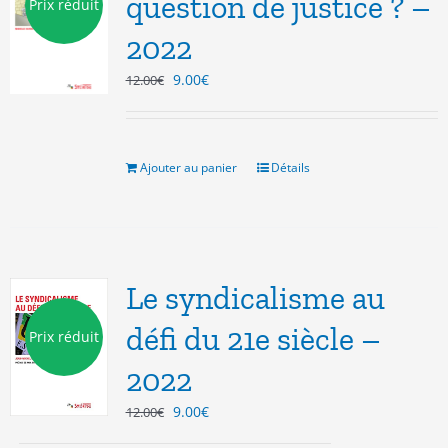
question de justice ? –
Prix réduit
2022
Le
Le
9.00
€
12.00
€
prix
prix
initial
actuel
était :
est :
12.00€.
9.00€.
Ajouter au panier
Détails
Le syndicalisme au
défi du 21e siècle –
Prix réduit
2022
Le
Le
9.00
€
12.00
€
prix
prix