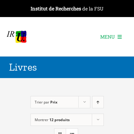
Passer
Institut de Recherches
de la FSU
au
contenu
MENU
L’institut
Livres
Les recherches
Les publications
Les événements
Trier par
Prix
Montrer
12 produits