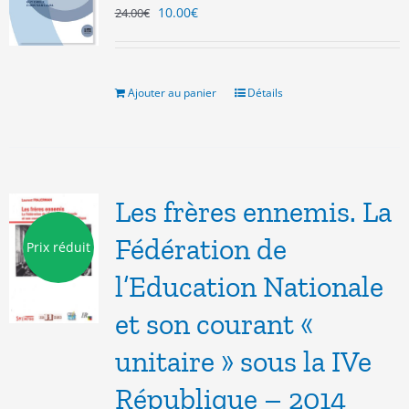
Le
Le
10.00
€
24.00
€
prix
prix
initial
actuel
était :
est :
24.00€.
10.00€.
Ajouter au panier
Détails
Les frères ennemis. La
Fédération de
Prix réduit
l’Education Nationale
et son courant «
unitaire » sous la IVe
République – 2014