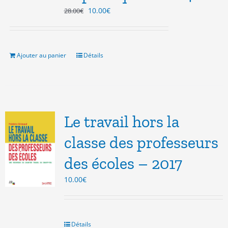
Le
Le
10.00
€
28.00
€
prix
prix
initial
actuel
était :
est :
28.00€.
10.00€.
Ajouter au panier
Détails
Le travail hors la
classe des professeurs
des écoles – 2017
10.00
€
Détails