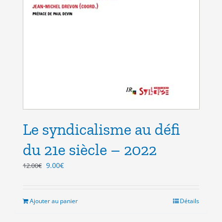
Le syndicalisme au défi
du 21e siècle – 2022
Le
Le
9.00
€
12.00
€
prix
prix
initial
actuel
était :
est :
Ajouter au panier
Détails
12.00€.
9.00€.