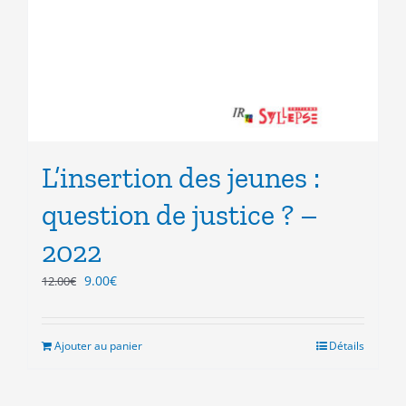
L’insertion des jeunes :
question de justice ? –
2022
Le
Le
9.00
€
12.00
€
prix
prix
initial
actuel
était :
est :
Ajouter au panier
Détails
12.00€.
9.00€.