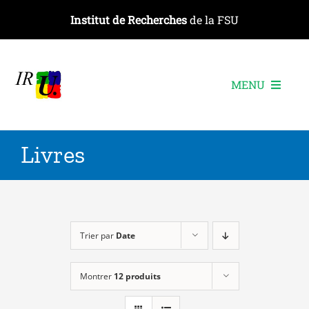
Passer
Institut de Recherches
de la FSU
au
contenu
MENU
L’institut
Livres
Les recherches
Les publications
Les événements
Trier par
Date
Montrer
12 produits