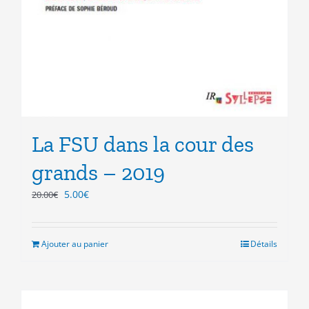
La FSU dans la cour des
grands – 2019
Le
Le
5.00
€
20.00
€
prix
prix
initial
actuel
était :
est :
Ajouter au panier
Détails
20.00€.
5.00€.