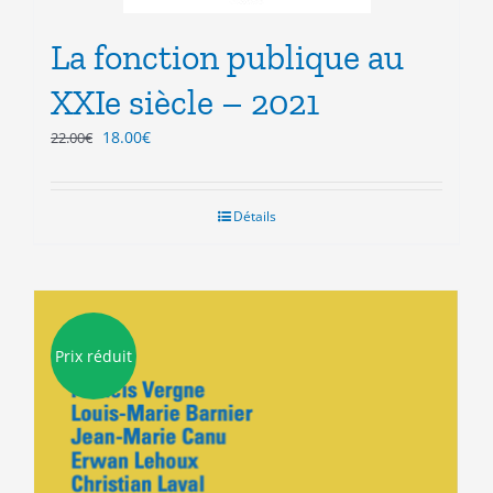
La fonction publique au
XXIe siècle – 2021
Le
Le
18.00
€
22.00
€
prix
prix
initial
actuel
était :
est :
Détails
22.00€.
18.00€.
Prix réduit