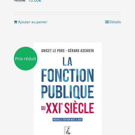
10.00
€
16.00
€
prix
prix
initial
actuel
était :
est :
Ajouter au panier
Détails
16.00€.
10.00€.
Prix réduit