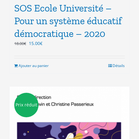
SOS Ecole Université –
Pour un système éducatif
démocratique – 2020
Le
Le
15.00
€
18.00
€
prix
prix
initial
actuel
était :
est :
Ajouter au panier
Détails
18.00€.
15.00€.
Prix réduit