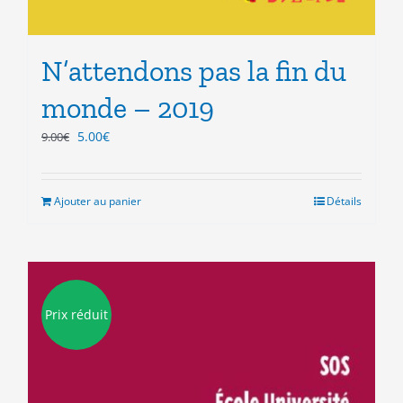
N’attendons pas la fin du
monde – 2019
Le
Le
5.00
€
9.00
€
prix
prix
initial
actuel
était :
est :
Ajouter au panier
Détails
9.00€.
5.00€.
Prix réduit