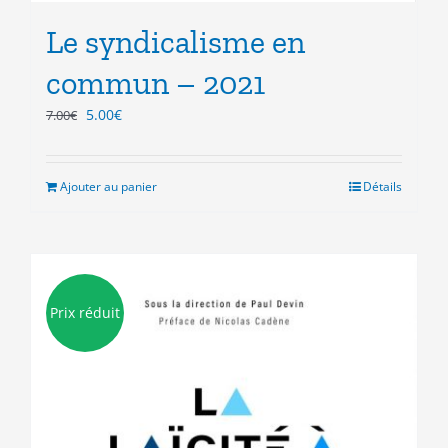
Le syndicalisme en
commun – 2021
Le
Le
5.00
€
7.00
€
prix
prix
initial
actuel
était :
est :
Ajouter au panier
Détails
7.00€.
5.00€.
Prix réduit