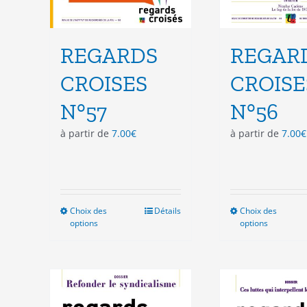
REGARDS
REGAR
CROISES
CROISE
N°57
N°56
à partir de
7.00
€
à partir de
7.00
€
Choix des
Ce
Détails
Choix des
Ce
options
options
produit
pro
a
a
plusieurs
plu
variations.
vari
Les
Les
options
opt