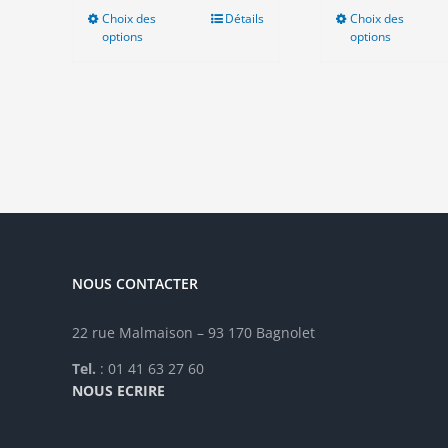
Choix des
Ce
Détails
Choix des
Ce
options
options
produit
pro
a
a
plusieurs
plu
variations.
vari
Les
Les
options
opt
peuvent
peu
être
êtr
choisies
cho
sur
sur
la
la
NOUS CONTACTER
page
pag
du
du
produit
pro
22 rue Malmaison – 93 170 Bagnolet
Tel.
: 01 41 63 27 60
NOUS ECRIRE