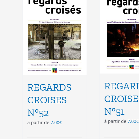
peuvent
peu
être
êtr
choisies
cho
sur
sur
la
la
page
pag
du
du
produit
pro
REGAR
REGARDS
CROISE
CROISES
N°51
N°52
à partir de
7.00
€
à partir de
7.00
€