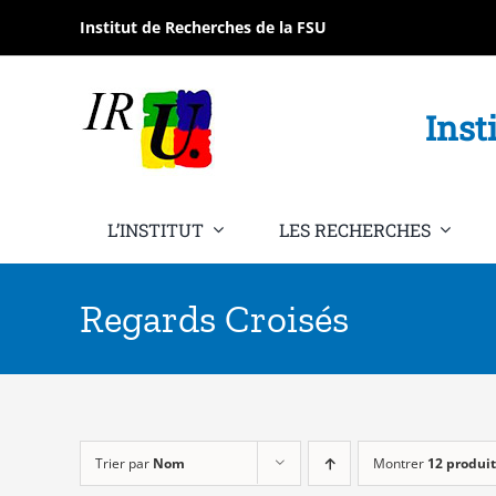
Passer
Institut de Recherches de la FSU
au
contenu
Inst
L’INSTITUT
LES RECHERCHES
Regards Croisés
Trier par
Nom
Montrer
12 produit