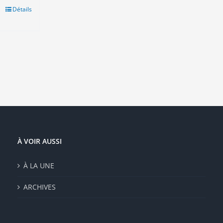
Détails
duit
sieurs
ations.
ions
vent
e
isies
e
À VOIR AUSSI
duit
À LA UNE
ARCHIVES