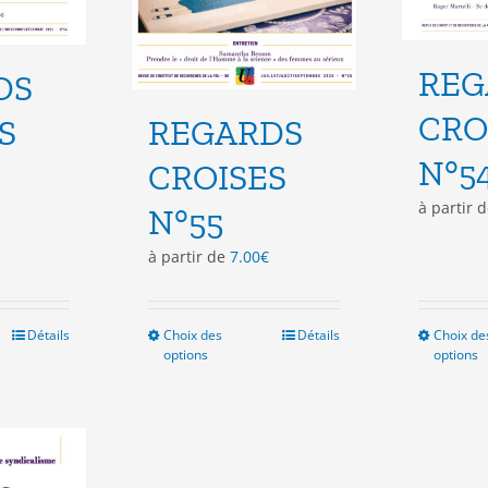
REG
DS
CRO
S
REGARDS
N°5
CROISES
à partir 
N°55
à partir de
7.00
€
Détails
Choix des
Ce
Détails
Choix de
options
options
duit
produit
a
sieurs
plusieurs
ations.
variations.
Les
ions
options