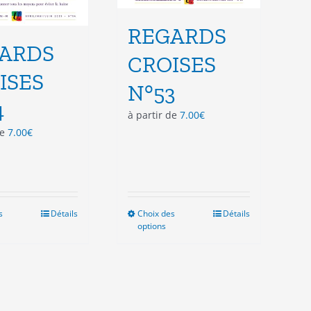
REGARDS
ARDS
CROISES
ISES
N°53
4
à partir de
7.00
€
de
7.00
€
s
Ce
Détails
Choix des
Ce
Détails
options
produit
produit
a
a
plusieurs
plusieurs
variations.
variations.
Les
Les
options
options