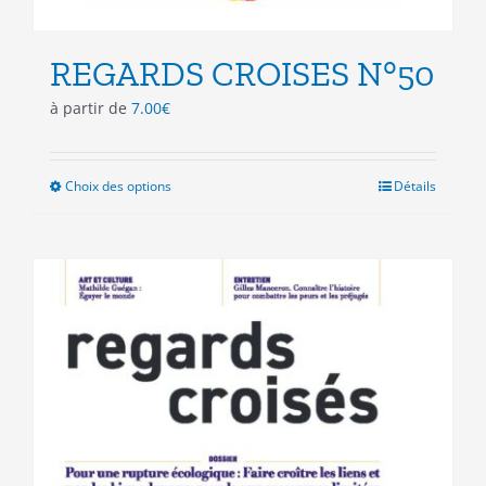
REGARDS CROISES N°50
à partir de
7.00
€
Choix des options
Ce
Détails
produit
a
plusieurs
variations.
Les
options
peuvent
être
choisies
sur
la
page