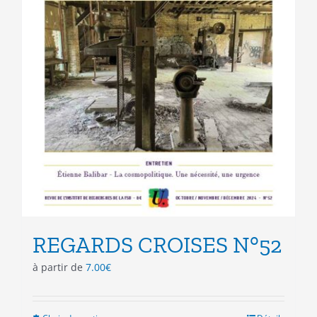
REGARDS CROISES N°52
à partir de
7.00
€