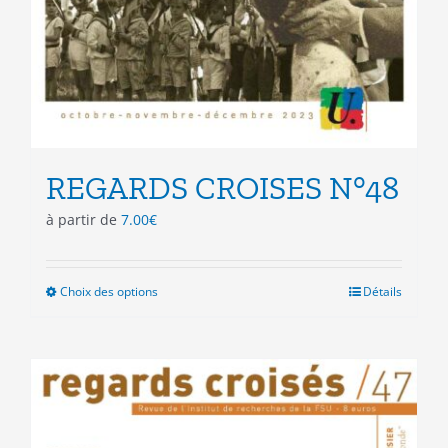
REGARDS CROISES N°48
à partir de
7.00
€
Choix des options
Ce
Détails
produit
a
plusieurs
variations.
Les
options
peuvent