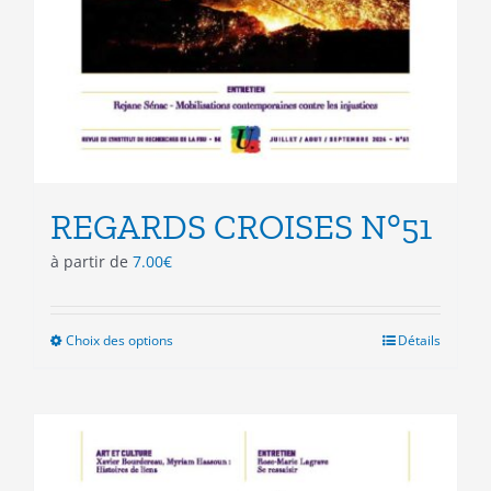
REGARDS CROISES N°51
à partir de
7.00
€
Choix des options
Ce
Détails
produit
a
plusieurs
variations.
Les
options