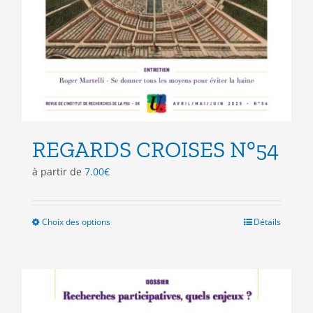
REGARDS CROISES N°54
à partir de
7.00
€
Choix des options
Ce
Détails
produit
a
plusieurs
variations.
Les