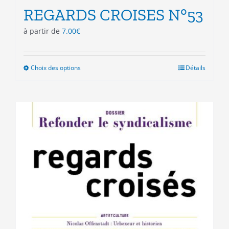
REGARDS CROISES N°53
à partir de
7.00
€
Choix des options
Ce
Détails
produit
a
plusieurs
variations.
Les
options
peuvent
être
choisies
sur
la
page
du
produit