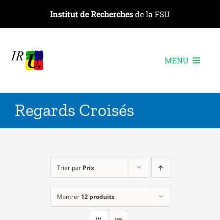
Passer
Institut de Recherches
de la FSU
au
contenu
MENU
L’institut
Regards Croisés
Les recherches
Les publications
Les événements
Trier par
Prix
Montrer
12 produits