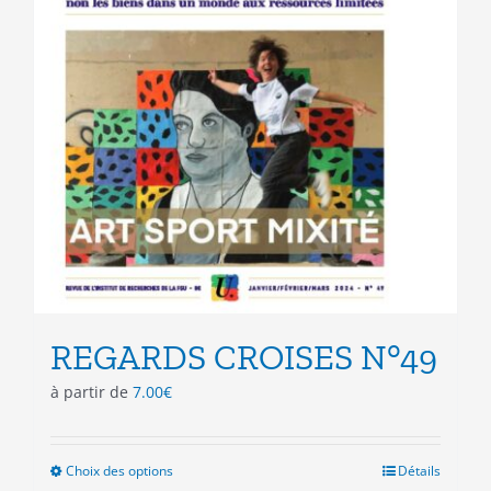
du
produit
REGARDS CROISES N°49
à partir de
7.00
€
Choix des options
Ce
Détails