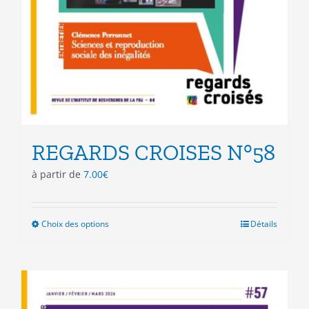
REGARDS CROISES N°58
à partir de
7.00
€
Choix des options
Ce
Détails
produit
a
plusieurs
variations.
Les