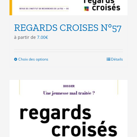
REGARDS CROISES N°57
à partir de
7.00
€
Choix des options
Ce
Détails
produit
a
plusieurs
variations.
Les
options
peuvent
être
choisies
sur
la