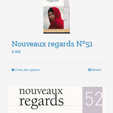
variations.
Les
options
peuvent
être
choisies
sur
la
Nouveaux regards N°51
page
8.00
€
du
produit
Choix des options
Ce
Détails
produit
a
plusieurs
variations.
Les
options
peuvent