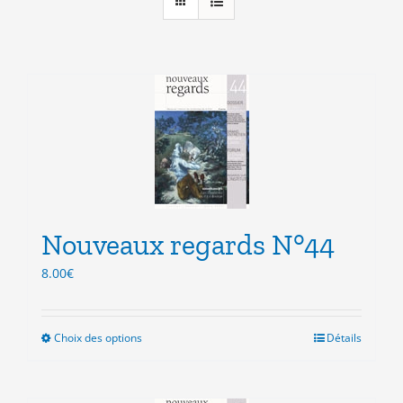
Nouveaux regards N°44
8.00
€
Choix des options
Ce
Détails
produit
a
plusieurs