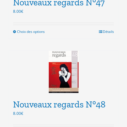
Nouveaux regards N°47
page
du
8.00
€
produit
Choix des options
Ce
Détails
produit
a
plusieurs
variations.
Les
options
peuvent
être
choisies
sur
la
Nouveaux regards N°48
page
du
8.00
€
produit