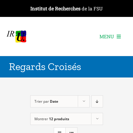
Passer
Institut de Recherches
de la FSU
au
contenu
MENU
L’institut
Regards Croisés
Les recherches
Les publications
Les événements
Trier par
Date
Montrer
12 produits