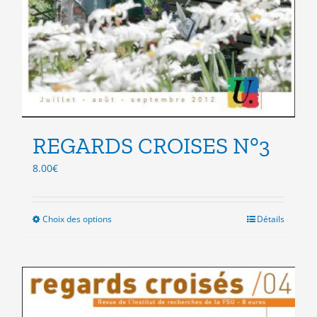
REGARDS CROISES N°3
8.00
€
Choix des options
Ce
Détails
produit
a
plusieurs
variations.
Les
options