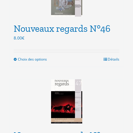
être
choisies
sur
la
Nouveaux regards N°46
page
du
8.00
€
produit
Choix des options
Ce
Détails
produit
a
plusieurs
variations.
Les
options
peuvent
être
choisies
sur
la