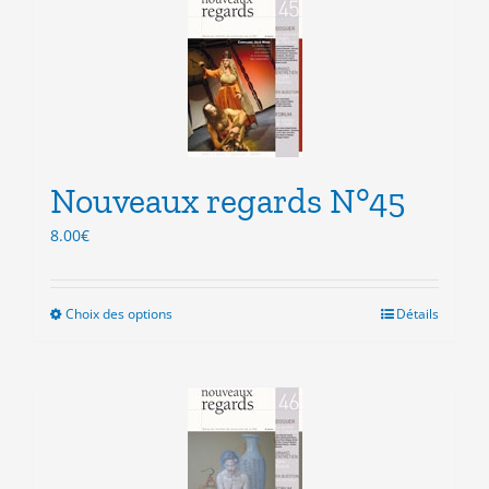
variations.
Les
options
peuvent
être
choisies
sur
la
Nouveaux regards N°45
page
du
8.00
€
produit
Choix des options
Ce
Détails
produit
a
plusieurs
variations.
Les
options
peuvent