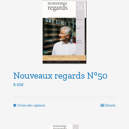
plusieurs
variations.
Les
options
peuvent
être
choisies
sur
la
page
du
produit
Nouveaux regards N°50
8.00
€
Choix des options
Ce
Détails
produit
a
plusieurs