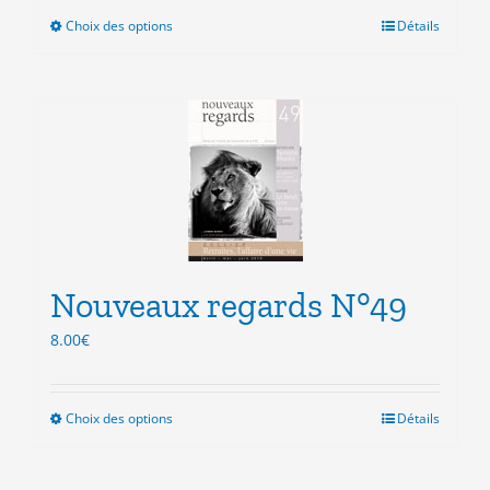
Choix des options
Ce
Détails
produit
a
plusieurs
variations.
Les
options
peuvent
être
choisies
sur
la
Nouveaux regards N°49
page
8.00
€
du
produit
Choix des options
Ce
Détails
produit
a