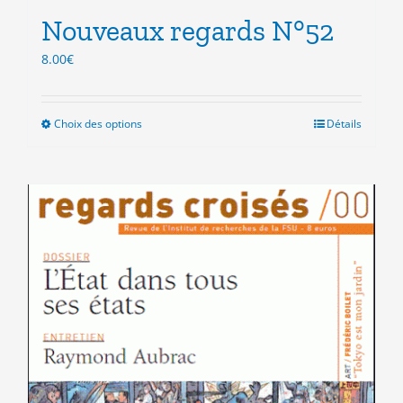
Nouveaux regards N°52
8.00
€
Choix des options
Ce
Détails
produit
a
plusieurs
variations.
Les
options
peuvent
être
choisies
sur
la
page
du
produit