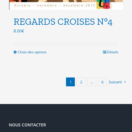
REGARDS CROISES N°4
8.00
€
Choix des options
Ce
Détails
produit
a
plusieurs
variations.
1
2
…
6
Suivant
Les
options
peuvent
être
choisies
sur
la
NOUS CONTACTER
page