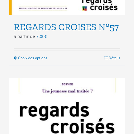
REGARDS CROISES N°57
à partir de
7.00
€
Choix des options
Ce
Détails
produit
a
plusieurs
variations.
Les
options
peuvent
être
choisies
sur
la