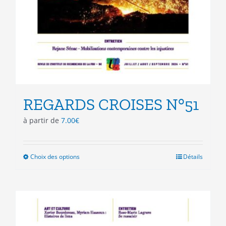
REGARDS CROISES N°51
à partir de
7.00
€
Choix des options
Ce
Détails
produit
a
plusieurs
variations.
Les
options