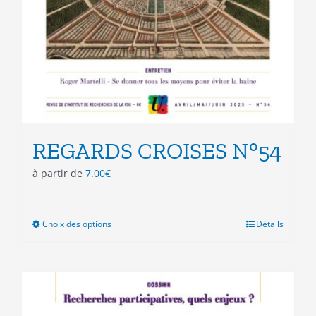
REGARDS CROISES N°54
à partir de
7.00
€
Choix des options
Ce
Détails
produit
a
plusieurs
variations.
Les