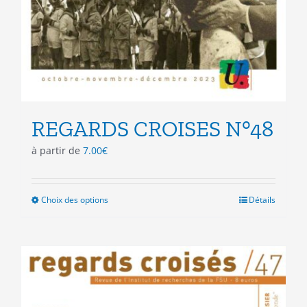
REGARDS CROISES N°48
à partir de
7.00
€
Choix des options
Ce
Détails
produit
a
plusieurs
variations.
Les
options
peuvent