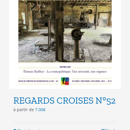
REGARDS CROISES N°52
à partir de
7.00
€