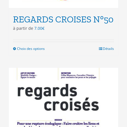
REGARDS CROISES N°50
à partir de
7.00
€
Choix des options
Ce
Détails
produit
a
plusieurs
variations.
Les
options
peuvent
être
choisies
sur
la
page