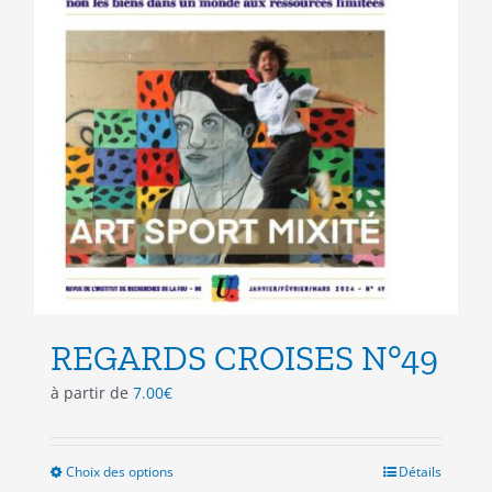
du
produit
REGARDS CROISES N°49
à partir de
7.00
€
Choix des options
Ce
Détails