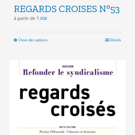
REGARDS CROISES N°53
à partir de
7.00
€
Choix des options
Ce
Détails
produit
a
plusieurs
variations.
Les
options
peuvent
être
choisies
sur
la
page
du
produit