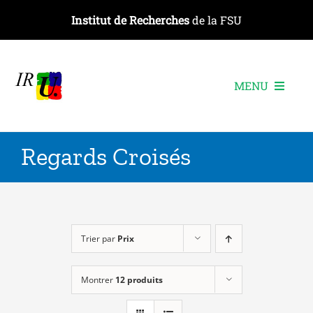
Passer
Institut de Recherches
de la FSU
au
contenu
MENU
L’institut
Regards Croisés
Les recherches
Les publications
Les événements
Trier par
Prix
Montrer
12 produits