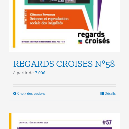
REGARDS CROISES N°58
à partir de
7.00
€
Choix des options
Ce
Détails
produit
a
plusieurs
variations.
Les