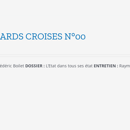
la
page
du
produit
ARDS CROISES N°00
édéric Boilet
DOSSIER :
L’Etat dans tous ses état
ENTRETIEN :
Raym