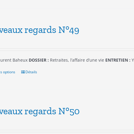
produit
a
plusieurs
variations.
Les
veaux regards N°49
options
peuvent
être
choisies
sur
urent Baheux
DOSSIER :
Retraites, l’affaire d’une vie
ENTRETIEN :
Y
la
page
s options
Ce
Détails
du
produit
produit
a
plusieurs
variations.
Les
veaux regards N°50
options
peuvent
être
choisies