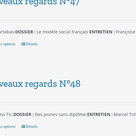
veaux regards N°47
options
peuvent
être
choisies
sur
rtabas
DOSSIER :
Le modèle social français
ENTRETIEN :
Françoise
la
page
s options
Ce
Détails
du
produit
produit
a
plusieurs
variations.
Les
veaux regards N°48
options
peuvent
être
choisies
sur
ss Tic
DOSSIER :
Des jeunes sans diplôme
ENTRETIEN :
Marcel Tril
la
page
s options
Ce
Détails
du
produit