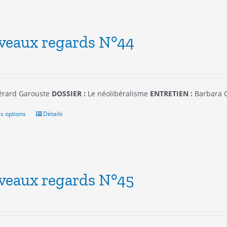
veaux regards N°44
rard Garouste
DOSSIER :
Le néolibéralisme
ENTRETIEN :
Barbara 
s options
Ce
Détails
produit
a
plusieurs
variations.
Les
veaux regards N°45
options
peuvent
être
choisies
sur