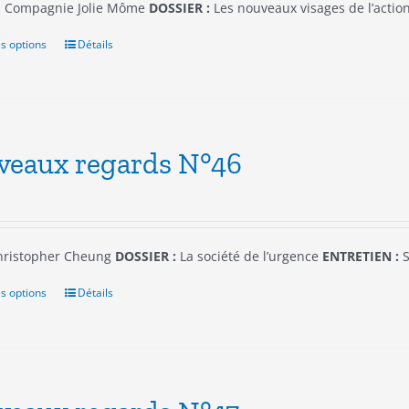
 Compagnie Jolie Môme
DOSSIER :
Les nouveaux visages de l’actio
la
page
s options
Ce
Détails
du
produit
produit
a
plusieurs
variations.
Les
veaux regards N°46
options
peuvent
être
choisies
sur
ristopher Cheung
DOSSIER :
La société de l’urgence
ENTRETIEN :
S
la
page
s options
Ce
Détails
du
produit
produit
a
plusieurs
variations.
Les