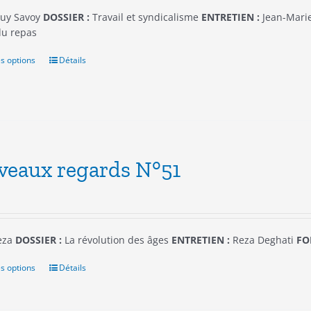
sur
y Savoy
DOSSIER :
Travail et syndicalisme
ENTRETIEN :
Jean-Mari
la
du repas
page
du
s options
Ce
Détails
produit
produit
a
plusieurs
variations.
Les
options
eaux regards N°51
peuvent
être
choisies
sur
la
eza
DOSSIER :
La révolution des âges
ENTRETIEN :
Reza Deghati
FO
page
du
s options
Ce
Détails
produit
produit
a