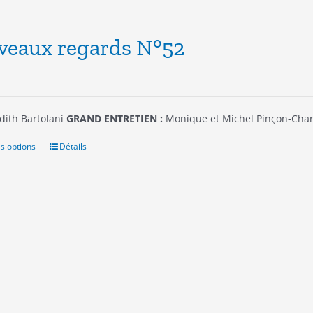
plusieurs
variations.
Les
veaux regards N°52
options
peuvent
être
choisies
sur
dith Bartolani
GRAND ENTRETIEN :
Monique et Michel Pinçon-Char
la
page
s options
Ce
Détails
du
produit
produit
a
plusieurs
variations.
Les
options
peuvent
être
choisies
sur