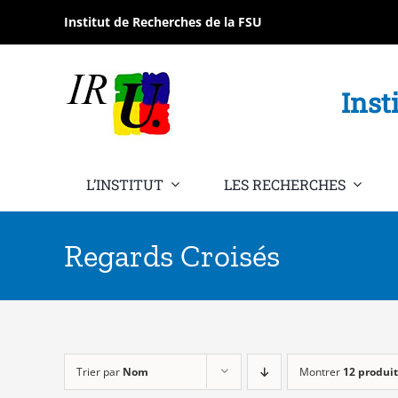
Passer
Institut de Recherches de la FSU
au
contenu
Inst
L’INSTITUT
LES RECHERCHES
Regards Croisés
Trier par
Nom
Montrer
12 produit