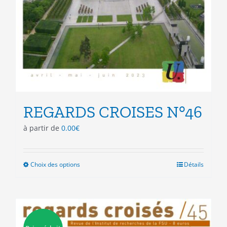
REGARDS CROISES N°46
à partir de
0.00
€
Choix des options
Ce
Détails
produit
a
plusieurs
variations.
Les