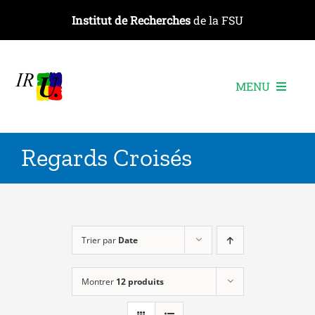
Passer
Institut de Recherches
de la FSU
au
contenu
MENU
L’institut
Regards Croisés
Les recherches
Les publications
Les événements
Trier par
Date
Montrer
12 produits