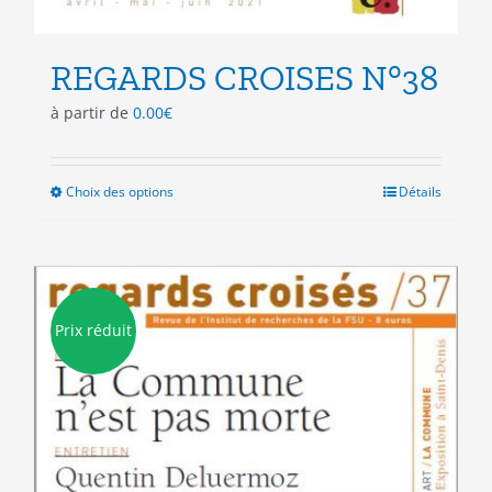
REGARDS CROISES N°38
à partir de
0.00
€
Choix des options
Ce
Détails
produit
a
plusieurs
variations.
Les
Prix réduit
options
peuvent
être
choisies
sur
la
page