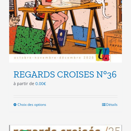
REGARDS CROISES N°36
à partir de
0.00
€
Choix des options
Ce
Détails
produit
a
plusieurs
variations.