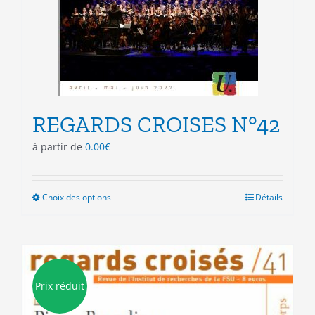
REGARDS CROISES N°42
à partir de
0.00
€
Choix des options
Ce
Détails
produit
a
plusieurs
variations.
Les
Prix réduit
options
peuvent