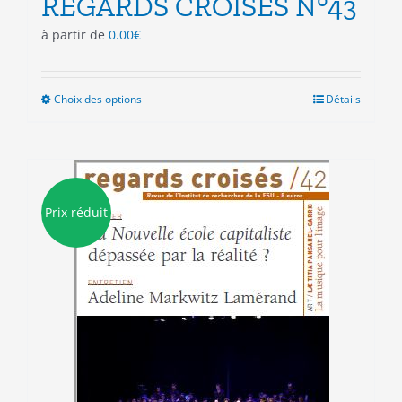
REGARDS CROISES N°43
à partir de
0.00
€
Choix des options
Ce
Détails
produit
a
plusieurs
variations.
Les
Prix réduit
options
peuvent
être
choisies
sur
la
page
du
produit