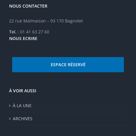
la
NOUS CONTACTER
page
du
22 rue Malmaison – 93 170 Bagnolet
produit
Tel.
: 01 41 63 27 60
NOUS ECRIRE
ESPACE RÉSERVÉ
À VOIR AUSSI
À LA UNE
ARCHIVES