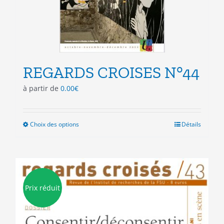
page
du
produit
REGARDS CROISES N°44
à partir de
0.00
€
Choix des options
Ce
Détails
produit
a
plusieurs
variations.
Les
Prix réduit
options
peuvent
être
choisies