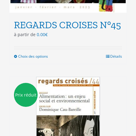
REGARDS CROISES N°45
à partir de
0.00
€
Choix des options
Ce
Détails
produit
a
plusieurs
variations.
Les
Prix réduit
options
peuvent
être
choisies
sur
la