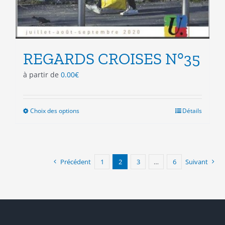
REGARDS CROISES N°35
à partir de
0.00
€
Choix des options
Ce
Détails
produit
a
plusieurs
variations.
Précédent
1
2
3
…
6
Suivant
Les
options
peuvent
être
choisies
sur