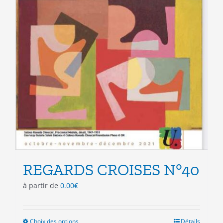
produit
REGARDS CROISES N°40
à partir de
0.00
€
Choix des options
Ce
Détails