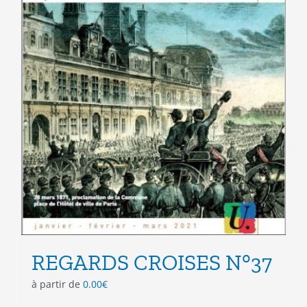
du
produit
REGARDS CROISES N°37
à partir de
0.00
€