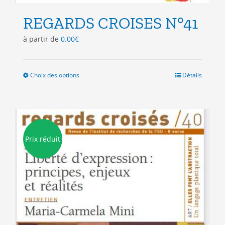
REGARDS CROISES N°41
à partir de
0.00
€
Choix des options
Ce
Détails
produit
a
plusieurs
variations.
Les
Prix réduit
options
peuvent
être
choisies
sur
la
page
du