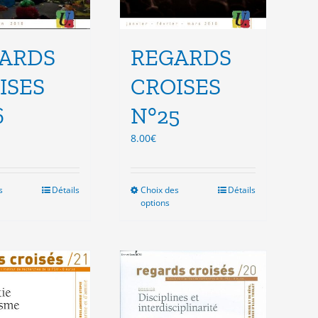
ARDS
REGARDS
ISES
CROISES
6
N°25
8.00
€
s
Ce
Détails
Choix des
Ce
Détails
options
produit
produit
a
a
plusieurs
plusieurs
variations.
variations.
Les
Les
options
options
peuvent
peuvent
être
être