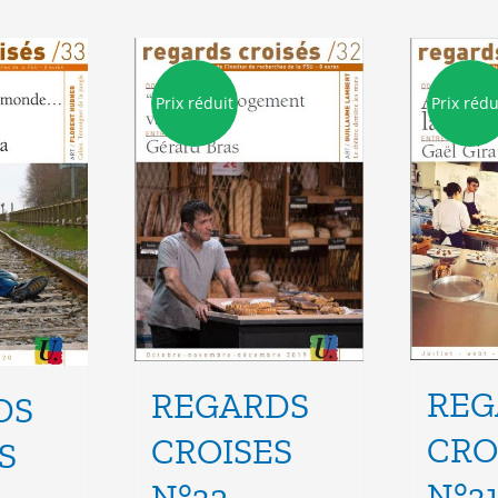
Prix réduit
Prix rédu
REG
REGARDS
DS
CRO
CROISES
S
N°3
N°32