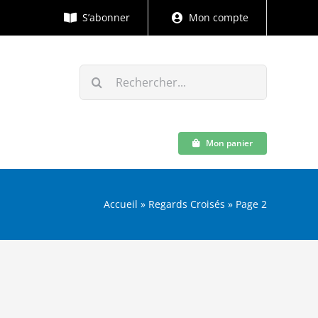
S’abonner
Mon compte
Rechercher:
Mon panier
Accueil
»
Regards Croisés
»
Page 2