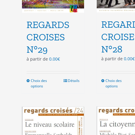
REGAR
REGARDS
CROISE
CROISES
N°28
N°29
à partir de
0.00
€
à partir de
0.00
€
Choix des
Ce
Détails
Choix des
Ce
options
options
produit
pro
a
a
plusieurs
plu
variations.
vari
Les
Les
options
opt
peuvent
peu
être
êtr