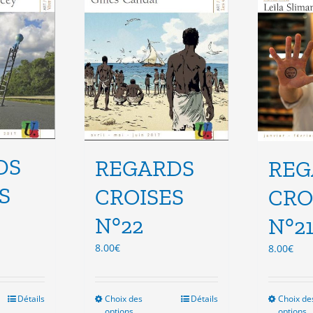
isies
choisies
sur
la
e
page
du
duit
produit
DS
REGARDS
REG
S
CROISES
CRO
N°22
N°2
8.00
€
8.00
€
Détails
Choix des
Ce
Détails
Choix de
options
options