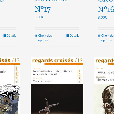
N°17
N°1
8.00
€
8.00
€
Détails
Choix des
Ce
Détails
Choix de
options
options
duit
produit
a
sieurs
plusieurs
ations.
variations.
Les
ions
options
vent
peuvent
e
être
isies
choisies
sur
la
e
page
du