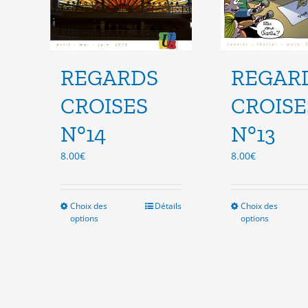
produit
pro
REGARDS
REGAR
CROISES
CROISE
N°14
N°13
8.00
€
8.00
€
Choix des
Ce
Détails
Choix des
Ce
options
options
produit
pro
a
a
plusieurs
plu
variations.
vari
Les
Les
options
opt