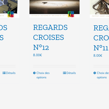
duit
produit
REGARDS
DS
REG
CROISES
S
CRO
N°12
N°11
8.00
€
8.00
€
Détails
Choix des
Ce
Détails
Choix de
options
options
duit
produit
a
sieurs
plusieurs
ations.
variations.
Les
ions
options