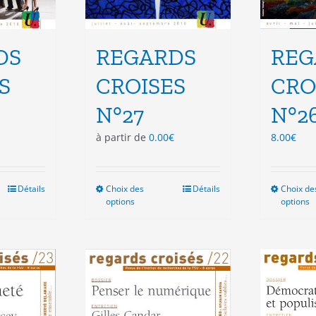
DS
REGARDS
REG
S
CROISES
CRO
N°27
N°2
à partir de
0.00
€
8.00
€
Détails
Choix des
Ce
Détails
Choix de
options
options
duit
produit
a
sieurs
plusieurs
ations.
variations.
Les
ions
options
vent
peuvent
e
être