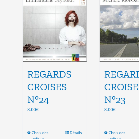
choisies
cho
sur
sur
la
la
page
pag
du
du
produit
pro
REGARDS
REGAR
CROISES
CROISE
N°24
N°23
8.00
€
8.00
€
Choix des
Ce
Détails
Choix des
Ce
options
options