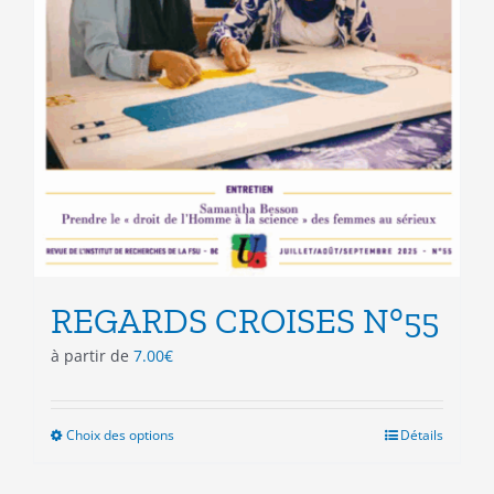
REGARDS CROISES N°55
à partir de
7.00
€
Choix des options
Ce
Détails
produit
a