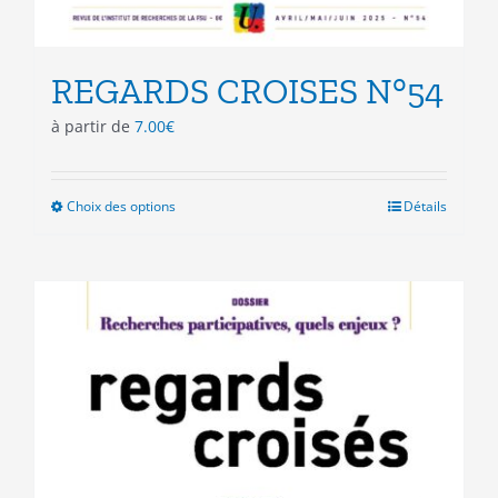
REGARDS CROISES N°54
à partir de
7.00
€
Choix des options
Ce
Détails
produit
a
plusieurs
variations.
Les
options
peuvent
être
choisies
sur
la