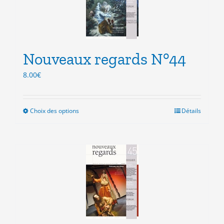
peuvent
être
choisies
sur
la
Nouveaux regards N°44
page
du
8.00
€
produit
Choix des options
Ce
Détails
produit
a
plusieurs
variations.
Les
options
peuvent
être
choisies
sur