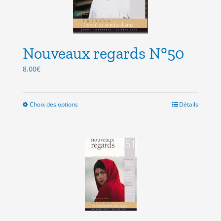
sur
la
page
du
produit
Nouveaux regards N°50
8.00
€
Choix des options
Ce
Détails
produit
a
plusieurs
variations.
Les
options
peuvent
être
choisies
sur