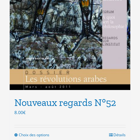
Nouveaux regards N°52
8.00
€
Choix des options
Ce
Détails