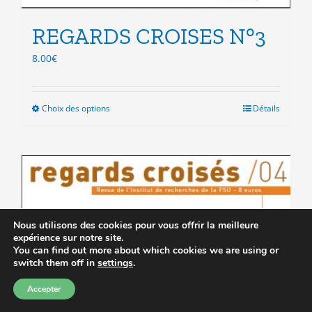
REGARDS CROISES N°3
8.00
€
Choix des options
Ce
Détails
produit
a
plusieurs
variations.
Les
options
peuvent
Nous utilisons des cookies pour vous offrir la meilleure
être
expérience sur notre site.
choisies
You can find out more about which cookies we are using or
sur
switch them off in
settings
.
la
Accepter
page
du