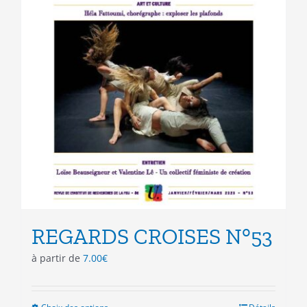
page
du
produit
REGARDS CROISES N°53
à partir de
7.00
€