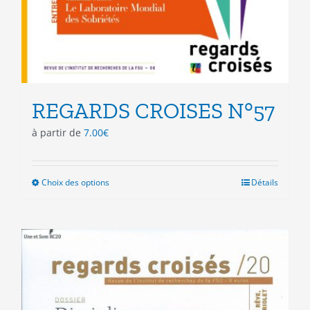
REGARDS CROISES N°57
à partir de
7.00
€
Choix des options
Ce
Détails
produit
a
plusieurs
variations.
Les
options
peuvent
être