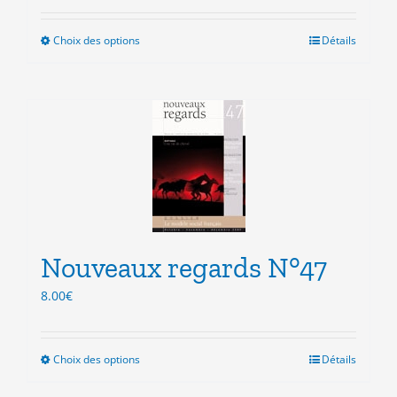
Choix des options
Ce
Détails
produit
a
plusieurs
variations.
Les
options
peuvent
être
choisies
sur
la
Nouveaux regards N°47
page
du
8.00
€
produit
Choix des options
Ce
Détails
produit