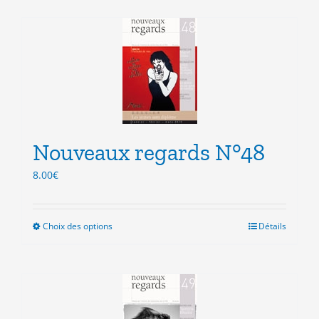
a
plusieurs
variations.
Les
options
peuvent
être
choisies
sur
la
Nouveaux regards N°48
page
du
8.00
€
produit
Choix des options
Ce
Détails
produit
a
plusieurs
variations.
Les