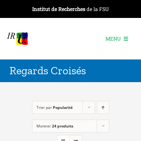
Passer
Institut de Recherches
de la FSU
au
contenu
MENU
L’institut
Regards Croisés
Les recherches
Les publications
Les événements
Trier par
Popularité
Montrer
24 produits