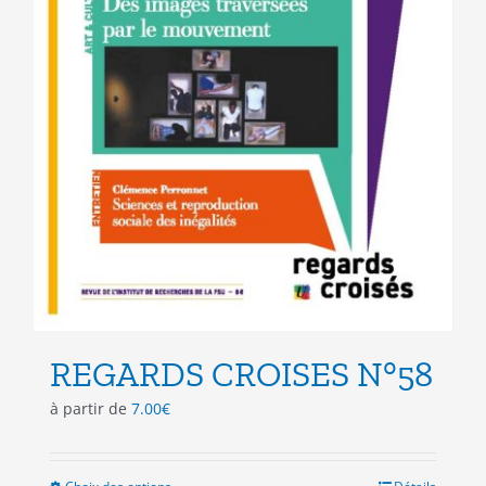
produit
REGARDS CROISES N°58
à partir de
7.00
€