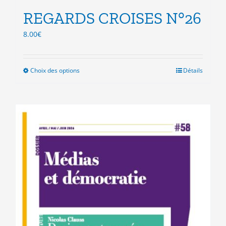
REGARDS CROISES N°26
8.00
€
Choix des options
Ce
Détails
produit
a
plusieurs
variations.
Les
options
peuvent
être
choisies
sur
la
page
du