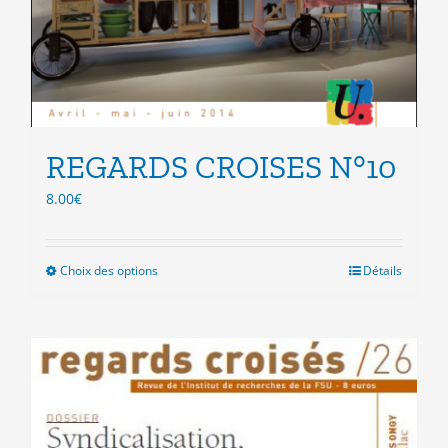
REGARDS CROISES N°10
8.00
€
Choix des options
Ce
Détails
produit
a
plusieurs
variations.
Les
options
peuvent
être