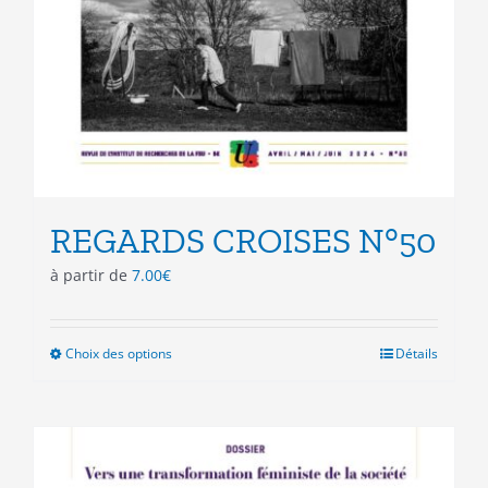
REGARDS CROISES N°50
à partir de
7.00
€
Choix des options
Ce
Détails
produit
a
plusieurs
variations.
Les