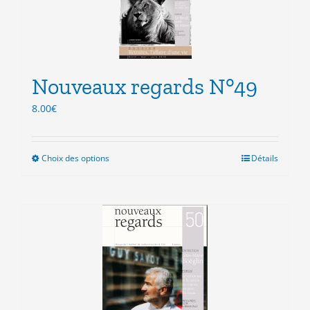
options
peuvent
être
choisies
sur
la
Nouveaux regards N°49
page
8.00
€
du
produit
Choix des options
Ce
Détails
produit
a
plusieurs
variations.
Les
options
peuvent
être
choisies