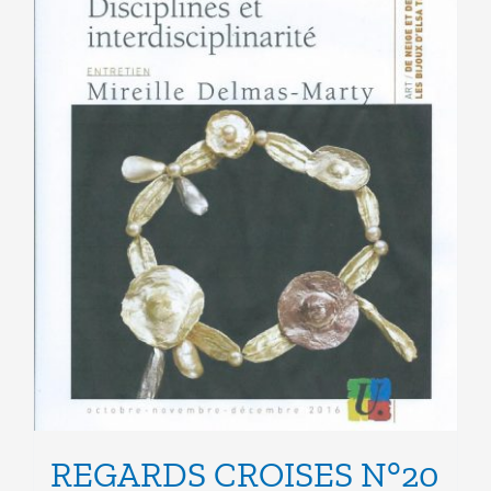
choisies
sur
la
page
du
produit
REGARDS CROISES N°20