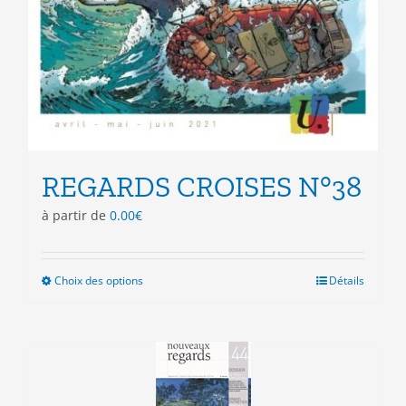
REGARDS CROISES N°38
à partir de
0.00
€
Choix des options
Ce
Détails
produit
a
plusieurs
variations.
Les
options