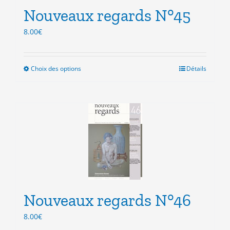
la
Nouveaux regards N°45
page
du
8.00
€
produit
Choix des options
Ce
Détails
produit
a
plusieurs
variations.
Les
options
peuvent
être
choisies
sur
la
Nouveaux regards N°46
page
du
8.00
€
produit