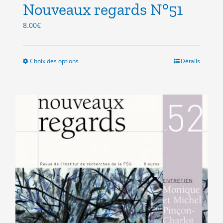
la
Nouveaux regards N°51
page
8.00
€
du
produit
Choix des options
Ce
Détails
produit
a
plusieurs
variations.
Les
options
peuvent
être
choisies
sur
la
page
du
produit