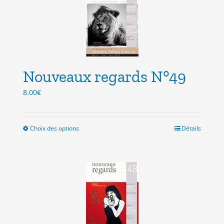
Les
options
peuvent
être
choisies
sur
la
Nouveaux regards N°49
page
8.00
€
du
produit
Choix des options
Ce
Détails
produit
a
plusieurs
variations.
Les
options
peuvent
être