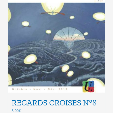
page
du
produit
REGARDS CROISES N°8
8.00
€