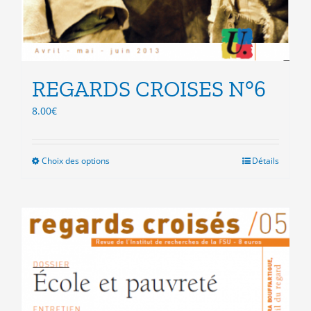
REGARDS CROISES N°6
8.00
€
Choix des options
Ce
Détails
produit
a
plusieurs
variations.
Les
options
peuvent
être
choisies