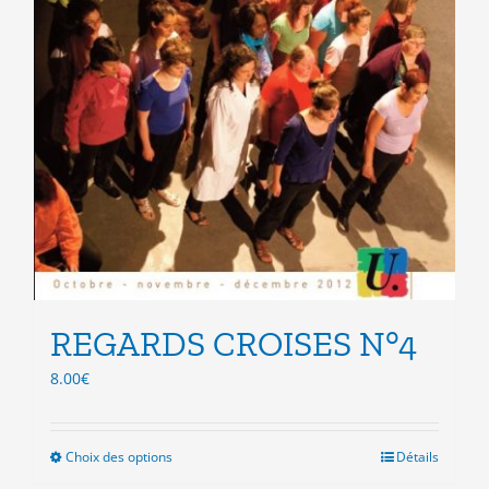
REGARDS CROISES N°4
8.00
€
Choix des options
Ce
Détails
produit