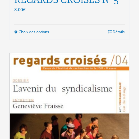
8.00
€
Choix des options
Ce
Détails
produit
a
plusieurs
variations.
Les
options
peuvent
être
choisies
sur
la
page
du
produit