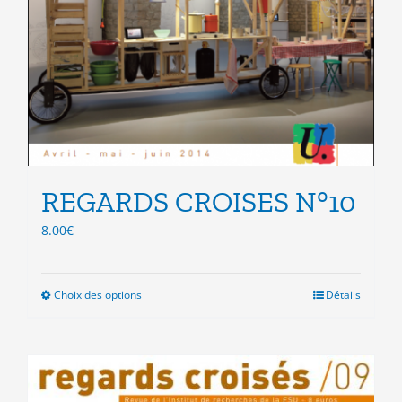
REGARDS CROISES N°10
8.00
€
Choix des options
Ce
Détails
produit
a
plusieurs
variations.
Les