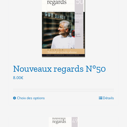
variations.
Les
options
peuvent
être
choisies
sur
la
page
du
produit
Nouveaux regards N°50
8.00
€
Choix des options
Ce
Détails
produit
a
plusieurs
variations.