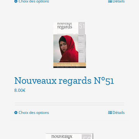
Choix des options
Ce
Détails
produit
a
plusieurs
variations.
Les
options
peuvent
être
choisies
sur
la
Nouveaux regards N°51
page
8.00
€
du
produit
Choix des options
Ce
Détails
produit
a
plusieurs