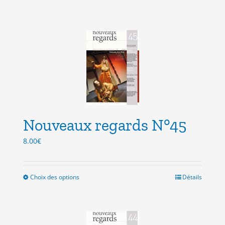
produit
a
plusieurs
variations.
Les
options
peuvent
être
choisies
sur
la
Nouveaux regards N°45
page
du
8.00
€
produit
Choix des options
Ce
Détails
produit
a
plusieurs
variations.