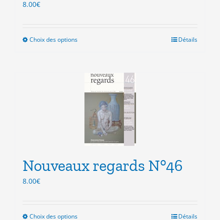
du
8.00
€
produit
Choix des options
Ce
Détails
produit
a
plusieurs
variations.
Les
options
peuvent
être
choisies
sur
la
Nouveaux regards N°46
page
du
8.00
€
produit
Choix des options
Ce
Détails