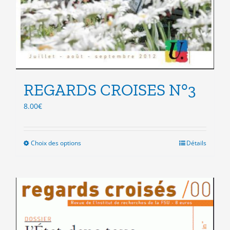
REGARDS CROISES N°3
8.00
€
Choix des options
Ce
Détails
produit
a
plusieurs
variations.
Les
options
peuvent