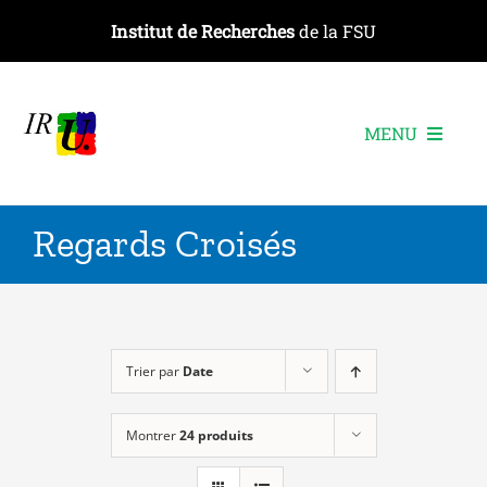
Passer
Institut de Recherches
de la FSU
au
contenu
MENU
L’institut
Regards Croisés
Les recherches
Les publications
Les événements
Trier par
Date
Montrer
24 produits