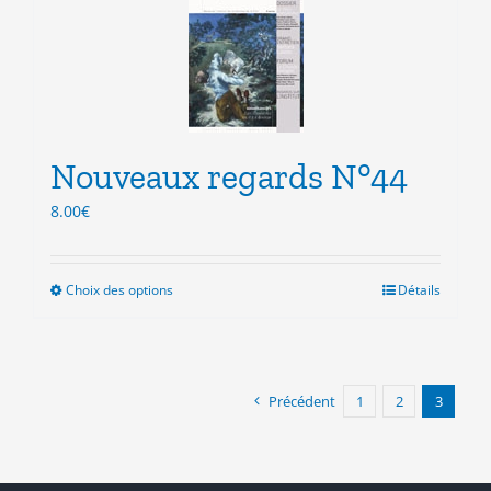
Les
options
peuvent
être
choisies
sur
la
Nouveaux regards N°44
page
du
8.00
€
produit
Choix des options
Ce
Détails
produit
a
plusieurs
variations.
Précédent
1
2
3
Les
options
peuvent
être