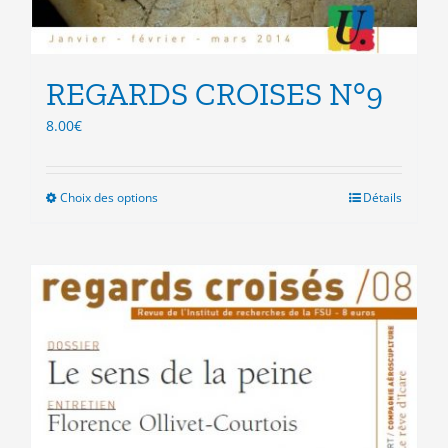
REGARDS CROISES N°9
8.00
€
Choix des options
Ce
Détails
produit
a
plusieurs
variations.
Les
options
peuvent
être
choisies
sur
la