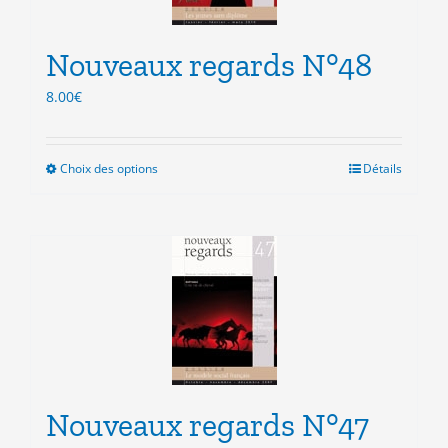
choisies
sur
la
Nouveaux regards N°48
page
du
8.00
€
produit
Choix des options
Ce
Détails
produit
a
plusieurs
variations.
Les
options
peuvent
être
choisies
sur
la
Nouveaux regards N°47
page