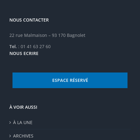
choisies
sur
la
NOUS CONTACTER
page
du
22 rue Malmaison – 93 170 Bagnolet
produit
Tel.
: 01 41 63 27 60
NOUS ECRIRE
ESPACE RÉSERVÉ
À VOIR AUSSI
À LA UNE
ARCHIVES