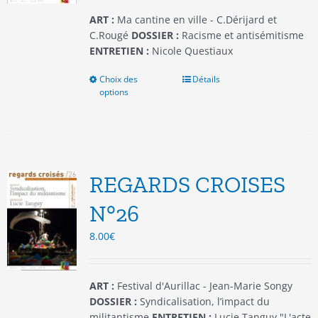
page
du
ART :
Ma cantine en ville - C.Dérijard et
produit
C.Rougé
DOSSIER :
Racisme et antisémitisme
ENTRETIEN :
Nicole Questiaux
Choix des
Ce
Détails
options
produit
a
plusieurs
variations.
Les
options
REGARDS CROISES
peuvent
être
N°26
choisies
8.00
€
sur
la
page
du
ART :
Festival d'Aurillac - Jean-Marie Songy
produit
DOSSIER :
Syndicalisation, l’impact du
militantisme
ENTRETIEN :
Lucie Tanguy "L'acte