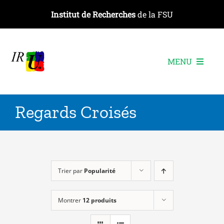
Passer
Institut de Recherches
de la FSU
au
contenu
MENU
L’institut
Regards Croisés
Les recherches
Les publications
Les événements
Trier par
Popularité
Montrer
12 produits