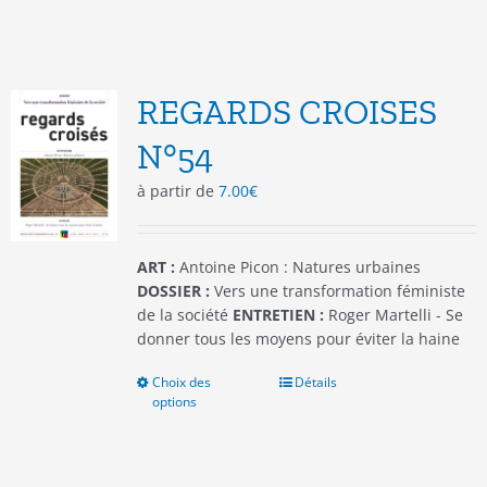
plusieurs
variations.
Les
options
REGARDS CROISES
peuvent
être
N°54
choisies
à partir de
7.00
€
sur
la
page
du
ART :
Antoine Picon : Natures urbaines
produit
DOSSIER :
Vers une transformation féministe
de la société
ENTRETIEN :
Roger Martelli - Se
donner tous les moyens pour éviter la haine
Choix des
Ce
Détails
options
produit
a
plusieurs
variations.