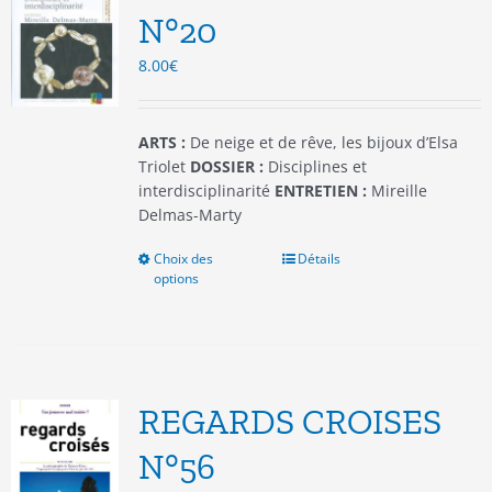
être
N°20
choisies
8.00
€
sur
la
page
du
ARTS :
De neige et de rêve, les bijoux d’Elsa
produit
Triolet
DOSSIER :
Disciplines et
interdisciplinarité
ENTRETIEN :
Mireille
Delmas-Marty
Choix des
Ce
Détails
options
produit
a
plusieurs
variations.
Les
options
REGARDS CROISES
peuvent
être
N°56
choisies