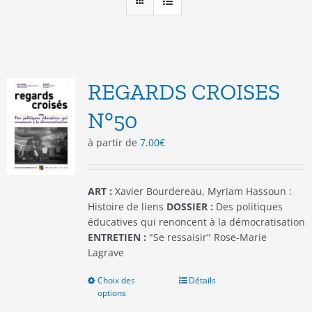
REGARDS CROISES
N°50
à partir de
7.00
€
ART :
Xavier Bourdereau, Myriam Hassoun :
Histoire de liens
DOSSIER :
Des politiques
éducatives qui renoncent à la démocratisation
ENTRETIEN :
"Se ressaisir" Rose-Marie
Lagrave
Choix des
Ce
Détails
options
produit
a