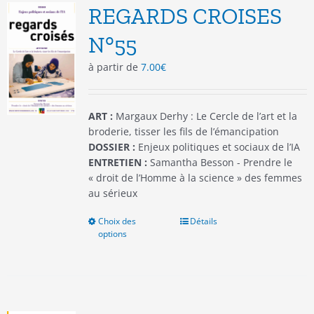
options
REGARDS CROISES
peuvent
être
N°55
choisies
à partir de
7.00
€
sur
la
page
du
ART :
Margaux Derhy : Le Cercle de l’art et la
produit
broderie, tisser les fils de l’émancipation
DOSSIER :
Enjeux politiques et sociaux de l’IA
ENTRETIEN :
Samantha Besson - Prendre le
« droit de l’Homme à la science » des femmes
au sérieux
Choix des
Ce
Détails
options
produit
a
plusieurs
variations.
Les