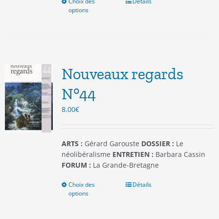
Choix des
Ce
Détails
options
produit
a
plusieurs
variations.
Les
options
Nouveaux regards
peuvent
être
N°44
choisies
8.00
€
sur
la
page
du
ARTS :
Gérard Garouste
DOSSIER :
Le
produit
néolibéralisme
ENTRETIEN :
Barbara Cassin
FORUM :
La Grande-Bretagne
Choix des
Ce
Détails
options
produit
a
plusieurs