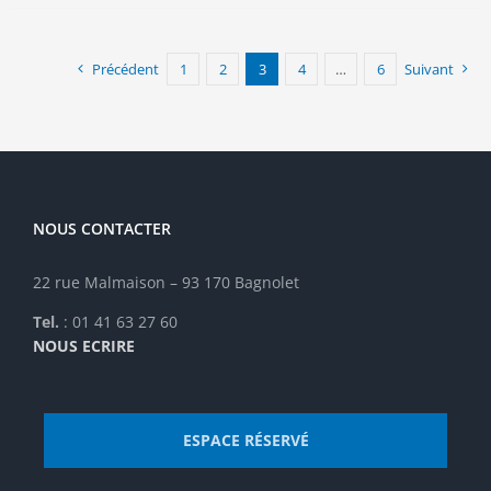
variations.
Les
options
Précédent
1
2
3
4
…
6
Suivant
peuvent
être
choisies
sur
la
page
NOUS CONTACTER
du
produit
22 rue Malmaison – 93 170 Bagnolet
Tel.
: 01 41 63 27 60
NOUS ECRIRE
ESPACE RÉSERVÉ