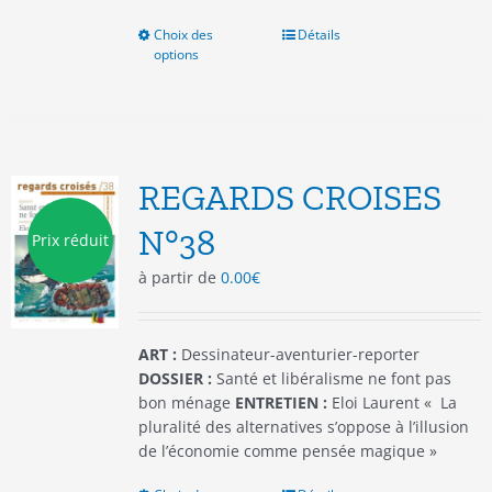
Choix des
Ce
Détails
options
produit
a
plusieurs
variations.
Les
options
REGARDS CROISES
peuvent
être
N°38
Prix réduit
choisies
à partir de
0.00
€
sur
la
page
du
ART :
Dessinateur-aventurier-reporter
produit
DOSSIER :
Santé et libéralisme ne font pas
bon ménage
ENTRETIEN :
Eloi Laurent « La
pluralité des alternatives s’oppose à l’illusion
de l’économie comme pensée magique »