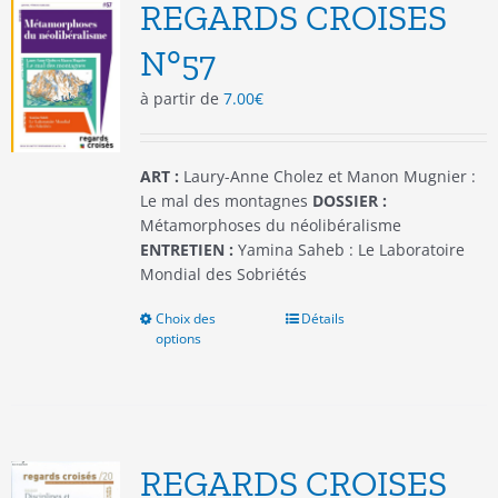
options
REGARDS CROISES
peuvent
être
N°57
choisies
à partir de
7.00
€
sur
la
page
du
ART :
Laury-Anne Cholez et Manon Mugnier :
produit
Le mal des montagnes
DOSSIER :
Métamorphoses du néolibéralisme
ENTRETIEN :
Yamina Saheb : Le Laboratoire
Mondial des Sobriétés
Choix des
Ce
Détails
options
produit
a
plusieurs
variations.
Les
options
REGARDS CROISES
peuvent