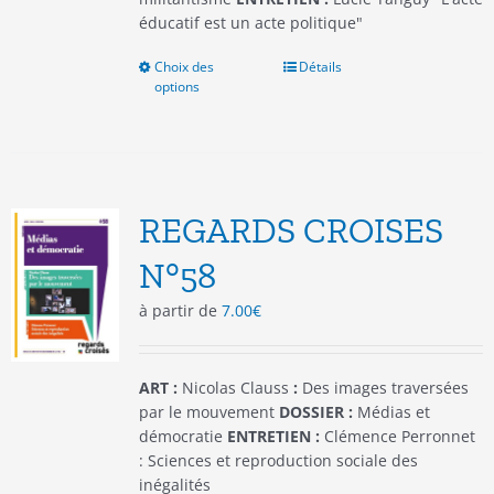
éducatif est un acte politique"
Choix des
Ce
Détails
options
produit
a
plusieurs
variations.
Les
options
REGARDS CROISES
peuvent
être
N°58
choisies
à partir de
7.00
€
sur
la
page
du
ART :
Nicolas Clauss
:
Des images traversées
produit
par le mouvement
DOSSIER :
Médias et
démocratie
ENTRETIEN :
Clémence Perronnet
: Sciences et reproduction sociale des
inégalités