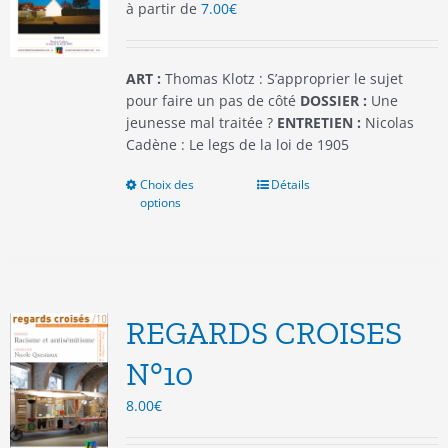
à partir de
7.00
€
sur
la
page
du
ART :
Thomas Klotz : S’approprier le sujet
produit
pour faire un pas de côté
DOSSIER :
Une
jeunesse mal traitée ?
ENTRETIEN :
Nicolas
Cadène : Le legs de la loi de 1905
Choix des
Ce
Détails
options
produit
a
plusieurs
variations.
Les
options
REGARDS CROISES
peuvent
être
N°10
choisies
8.00
€
sur
la