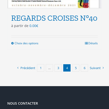
REGARDS CROISES N°40
à partir de
0.00
€
Choix des options
Ce
Détails
produit
a
plusieurs
variations.
Précédent
1
…
3
4
5
6
Suivant
Les
options
peuvent
être
choisies
sur
la
NOUS CONTACTER
page