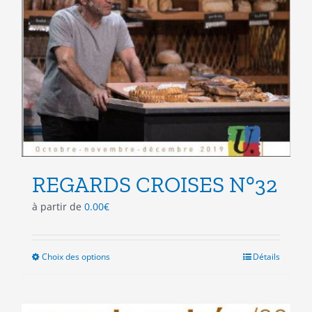
REGARDS CROISES N°32
à partir de
0.00
€
Choix des options
Ce
Détails
produit
a
plusieurs