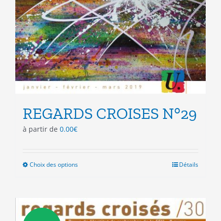
REGARDS CROISES N°29
à partir de
0.00
€
Choix des options
Ce
Détails
produit
a
plusieurs
variations.
Les