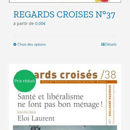
REGARDS CROISES N°37
à partir de
0.00
€
Choix des options
Ce
Détails
produit
a
plusieurs
variations.
Les
Prix réduit
options
peuvent
être
choisies
sur
la
page
du