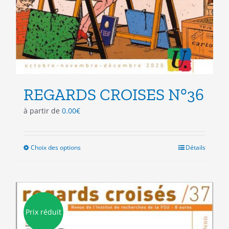
REGARDS CROISES N°36
à partir de
0.00
€
Choix des options
Ce
Détails
produit
a
plusieurs
variations.
Les
Prix réduit
options
peuvent