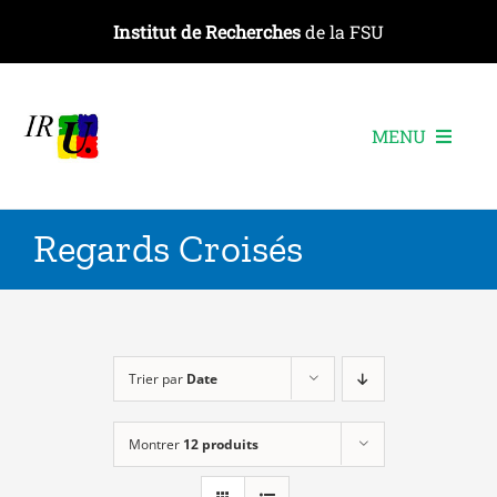
Passer
Institut de Recherches
de la FSU
au
contenu
MENU
L’institut
Regards Croisés
Les recherches
Les publications
Les événements
Trier par
Date
Montrer
12 produits