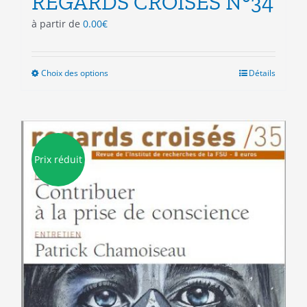
REGARDS CROISES N°34
à partir de
0.00
€
Choix des options
Ce
Détails
produit
a
plusieurs
variations.
Les
Prix réduit
options
peuvent
être
choisies
sur
la
page
du
produit