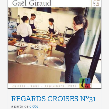
page
du
produit
REGARDS CROISES N°31
à partir de
0.00
€