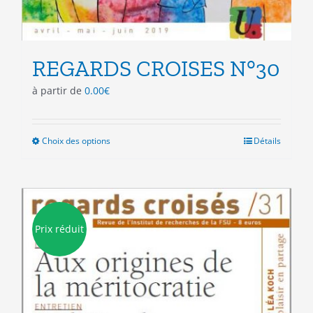
REGARDS CROISES N°30
à partir de
0.00
€
Choix des options
Ce
Détails
produit
a
plusieurs
variations.
Les
Prix réduit
options
peuvent
être
choisies
sur
la