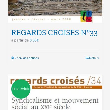
REGARDS CROISES N°33
à partir de
0.00
€
Choix des options
Ce
Détails
produit
a
plusieurs
variations.
Les
Prix réduit
options
peuvent
être
choisies