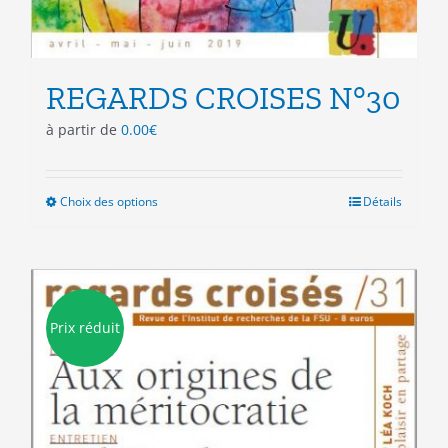
REGARDS CROISES N°30
à partir de
0.00
€
Choix des options
Ce
Détails
produit
a
plusieurs
variations.
Les
Prix réduit
options
peuvent
être
choisies
sur
la