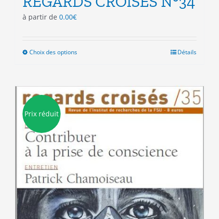
REGARDS CROISES N°34
à partir de
0.00
€
Choix des options
Ce
Détails
produit
a
plusieurs
variations.
Les
Prix réduit
options
peuvent
être
choisies
sur
la
page
du
produit