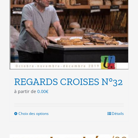
REGARDS CROISES N°32
à partir de
0.00
€
Choix des options
Ce
Détails
produit
a
plusieurs