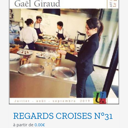
page
du
produit
REGARDS CROISES N°31
à partir de
0.00
€