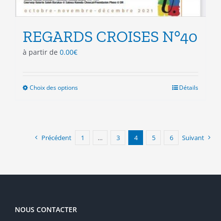
REGARDS CROISES N°40
à partir de
0.00
€
Choix des options
Ce
Détails
produit
a
plusieurs
variations.
Précédent
1
…
3
4
5
6
Suivant
Les
options
peuvent
être
choisies
sur
la
NOUS CONTACTER
page