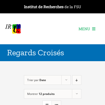
Passer
Institut de Recherches
de la FSU
au
contenu
MENU
L’institut
Regards Croisés
Les recherches
Les publications
Les événements
Trier par
Date
Montrer
12 produits