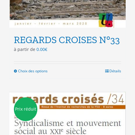
REGARDS CROISES N°33
à partir de
0.00
€
Choix des options
Ce
Détails
produit
a
plusieurs
variations.
Les
Prix réduit
options
peuvent
être
choisies