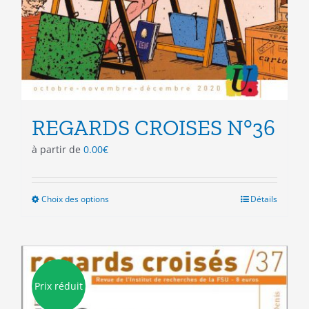
REGARDS CROISES N°36
à partir de
0.00
€
Choix des options
Ce
Détails
produit
a
plusieurs
variations.
Les
Prix réduit
options
peuvent