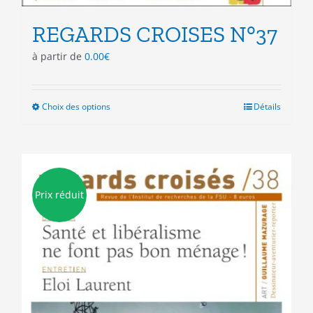
REGARDS CROISES N°37
à partir de
0.00
€
Choix des options
Ce
Détails
produit
a
plusieurs
variations.
Les
Prix réduit
options
peuvent
être
choisies
sur
la
page
du