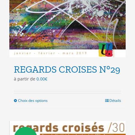
REGARDS CROISES N°29
à partir de
0.00
€
Choix des options
Ce
Détails
produit
a
plusieurs
variations.
Les