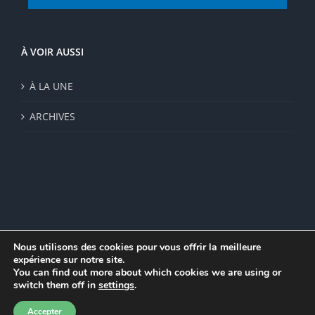
À VOIR AUSSI
À LA UNE
ARCHIVES
Nous utilisons des cookies pour vous offrir la meilleure
expérience sur notre site.
© Institut de recherche de la FSU 2023 | Par
FSU
|
Plan du site
|
You can find out more about which cookies we are using or
Mentions légales
|
Politique de confidentialité
|
CGV
switch them off in
settings
.
Facebook
Accepter