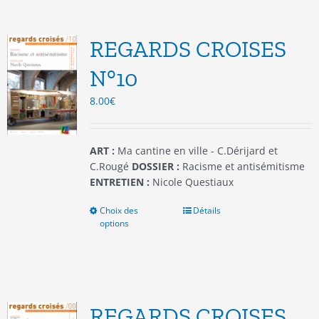
variations.
Les
options
REGARDS CROISES
peuvent
être
N°10
choisies
8.00
€
sur
la
page
du
ART :
Ma cantine en ville - C.Dérijard et
produit
C.Rougé
DOSSIER :
Racisme et antisémitisme
ENTRETIEN :
Nicole Questiaux
Choix des
Ce
Détails
options
produit
a
plusieurs
variations.
Les
options
REGARDS CROISES