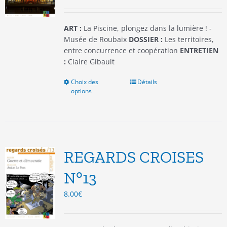
la
page
du
ART :
La Piscine, plongez dans la lumière ! -
produit
Musée de Roubaix
DOSSIER :
Les territoires,
entre concurrence et coopération
ENTRETIEN
:
Claire Gibault
Choix des
Ce
Détails
options
produit
a
plusieurs
variations.
Les
options
REGARDS CROISES
peuvent
être
N°13
choisies
8.00
€
sur
la
page