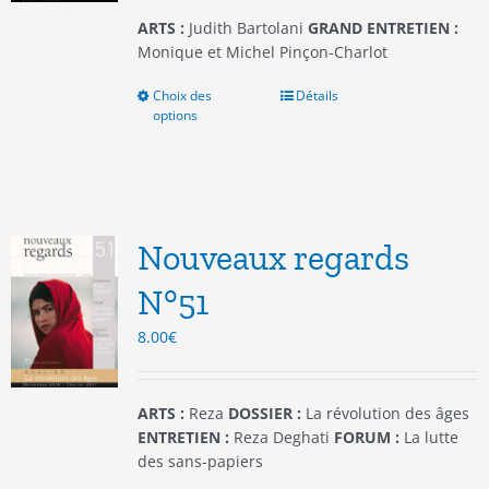
ARTS :
Judith Bartolani
GRAND ENTRETIEN :
Monique et Michel Pinçon-Charlot
Choix des
Ce
Détails
options
produit
a
plusieurs
variations.
Les
options
Nouveaux regards
peuvent
être
N°51
choisies
8.00
€
sur
la
page
du
ARTS :
Reza
DOSSIER :
La révolution des âges
produit
ENTRETIEN :
Reza Deghati
FORUM :
La lutte
des sans-papiers