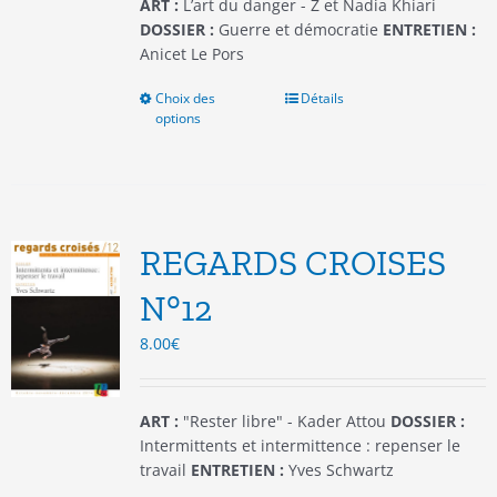
du
ART :
L’art du danger - Z et Nadia Khiari
produit
DOSSIER :
Guerre et démocratie
ENTRETIEN :
Anicet Le Pors
Choix des
Ce
Détails
options
produit
a
plusieurs
variations.
Les
options
REGARDS CROISES
peuvent
être
N°12
choisies
8.00
€
sur
la
page
du
ART :
"Rester libre" - Kader Attou
DOSSIER :
produit
Intermittents et intermittence : repenser le
travail
ENTRETIEN :
Yves Schwartz