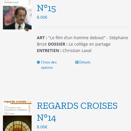
être
N°15
choisies
8.00
€
sur
la
page
du
ART :
"Le film d’un homme debout" - Stéphane
produit
Brizé
DOSSIER :
Le collège en partage
ENTRETIEN :
Christian Laval
Choix des
Ce
Détails
options
produit
a
plusieurs
variations.
Les
options
REGARDS CROISES
peuvent
être
N°14
choisies
8.00
€
sur