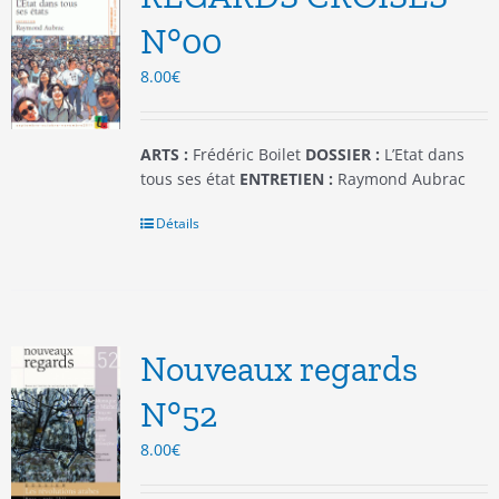
peuvent
être
N°00
choisies
8.00
€
sur
la
page
du
ARTS :
Frédéric Boilet
DOSSIER :
L’Etat dans
produit
tous ses état
ENTRETIEN :
Raymond Aubrac
Détails
Nouveaux regards
N°52
8.00
€