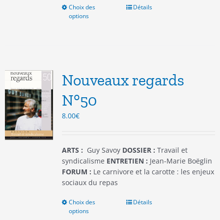
Choix des
Ce
Détails
options
produit
a
plusieurs
variations.
Les
options
Nouveaux regards
peuvent
être
N°50
choisies
8.00
€
sur
la
page
du
ARTS :
Guy Savoy
DOSSIER :
Travail et
produit
syndicalisme
ENTRETIEN :
Jean-Marie Boëglin
FORUM :
Le carnivore et la carotte : les enjeux
sociaux du repas
Choix des
Ce
Détails
options
produit