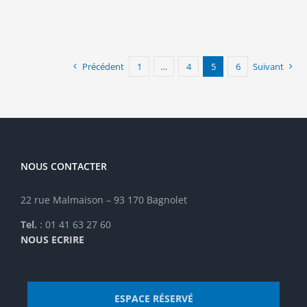
a
plusieurs
variations.
Les
options
Précédent
1
…
4
5
6
Suivant
peuvent
être
choisies
sur
la
page
NOUS CONTACTER
du
produit
22 rue Malmaison – 93 170 Bagnolet
Tel.
: 01 41 63 27 60
NOUS ECRIRE
ESPACE RÉSERVÉ