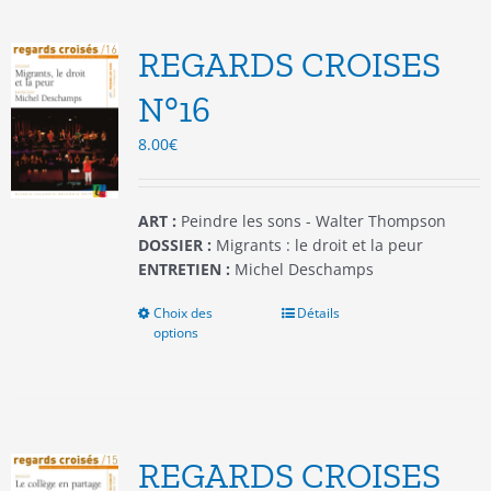
Les
options
REGARDS CROISES
peuvent
être
N°16
choisies
8.00
€
sur
la
page
du
ART :
Peindre les sons - Walter Thompson
produit
DOSSIER :
Migrants : le droit et la peur
ENTRETIEN :
Michel Deschamps
Choix des
Ce
Détails
options
produit
a
plusieurs
variations.
Les
options
REGARDS CROISES
peuvent