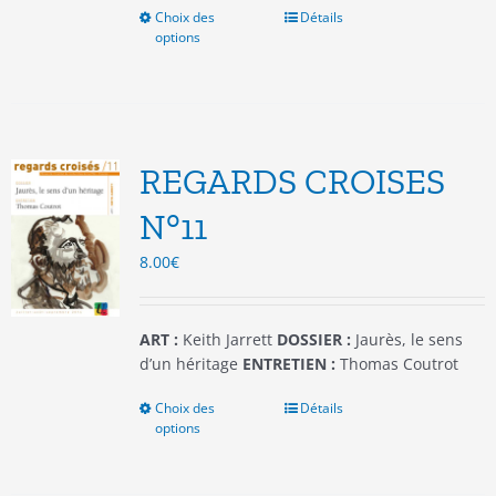
Choix des
Ce
Détails
options
produit
a
plusieurs
variations.
Les
options
REGARDS CROISES
peuvent
être
N°11
choisies
8.00
€
sur
la
page
du
ART :
Keith Jarrett
DOSSIER :
Jaurès, le sens
produit
d’un héritage
ENTRETIEN :
Thomas Coutrot
Choix des
Ce
Détails
options
produit
a
plusieurs