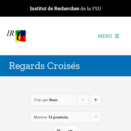
Passer
Institut de Recherches
de la FSU
au
contenu
MENU
L’institut
Regards Croisés
Les recherches
Les publications
Les événements
Trier par
Nom
Montrer
12 produits