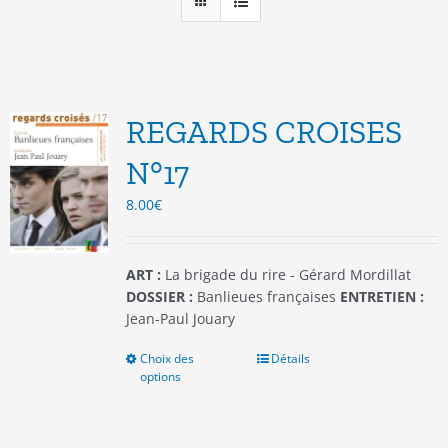
REGARDS CROISES
N°17
8.00
€
ART :
La brigade du rire - Gérard Mordillat
DOSSIER :
Banlieues françaises
ENTRETIEN :
Jean-Paul Jouary
Choix des
Ce
Détails
options
produit
a
plusieurs
variations.