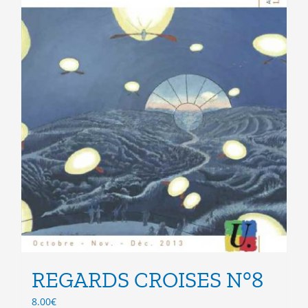
page
du
produit
REGARDS CROISES N°8
8.00
€