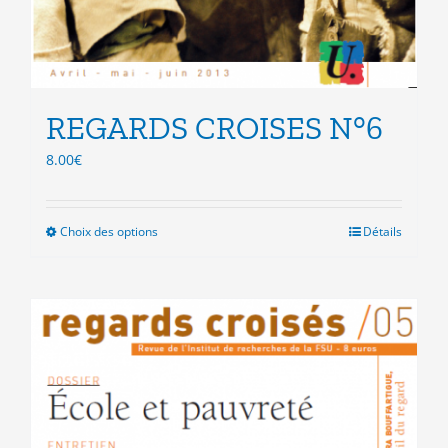
REGARDS CROISES N°6
8.00
€
Choix des options
Ce
Détails
produit
a
plusieurs
variations.
Les
options
peuvent
être
choisies