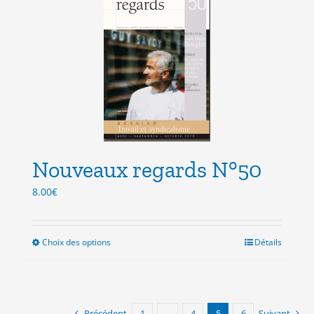
variations.
Les
options
peuvent
être
choisies
sur
la
page
du
produit
Nouveaux regards N°50
8.00
€
Choix des options
Ce
Détails
produit
a
plusieurs
variations.
Précédent
1
…
4
5
6
Suivant