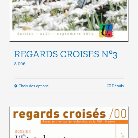
REGARDS CROISES N°3
8.00
€
Choix des options
Ce
Détails
produit
a
plusieurs
variations.
Les
options
peuvent