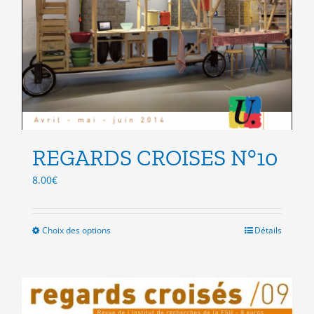
REGARDS CROISES N°10
8.00
€
Choix des options
Ce
Détails
produit
a
plusieurs
variations.
Les