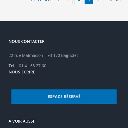
Les
options
peuvent
être
choisies
sur
la
NOUS CONTACTER
page
du
22 rue Malmaison – 93 170 Bagnolet
produit
Tel.
: 01 41 63 27 60
NOUS ECRIRE
ESPACE RÉSERVÉ
À VOIR AUSSI