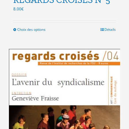
8.00
€
Choix des options
Ce
Détails
produit
a
plusieurs
variations.
Les
options
peuvent
être
choisies
sur
la
page
du
produit