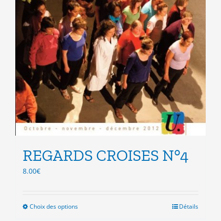
REGARDS CROISES N°4
8.00
€
Choix des options
Ce
Détails
produit