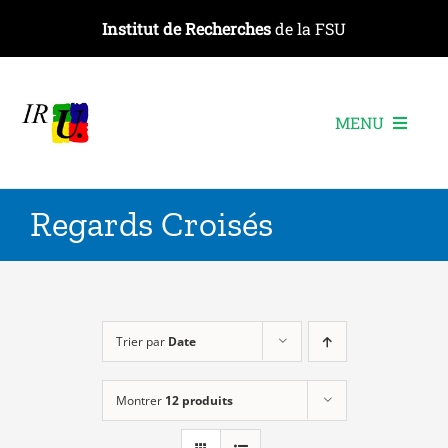
Passer
Institut de Recherches
de la FSU
au
contenu
MENU
L’institut
Regards Croisés
Les recherches
Les publications
Les événements
Trier par
Date
Montrer
12 produits