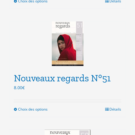
Choix des options
Ce
Détails
produit
a
plusieurs
variations.
Les
options
peuvent
être
choisies
sur
la
Nouveaux regards N°51
page
8.00
€
du
produit
Choix des options
Ce
Détails
produit
a
plusieurs