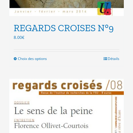
REGARDS CROISES N°9
8.00
€
Choix des options
Ce
Détails
produit
a
plusieurs
variations.
Les
options
peuvent
être
choisies
sur
la