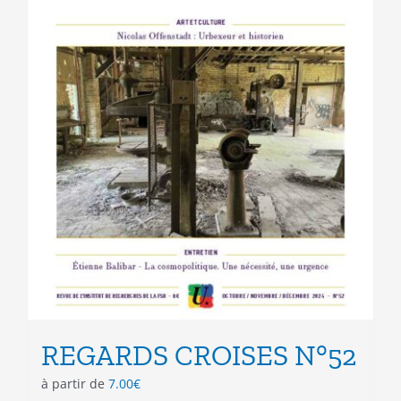
REGARDS CROISES N°52
à partir de
7.00
€