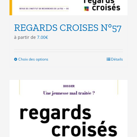
REGARDS CROISES N°57
à partir de
7.00
€
Choix des options
Ce
Détails
produit
a
plusieurs
variations.
Les
options
peuvent
être
choisies
sur
la