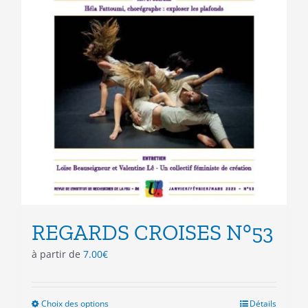
REGARDS CROISES N°53
à partir de
7.00
€
Choix des options
Ce
Détails