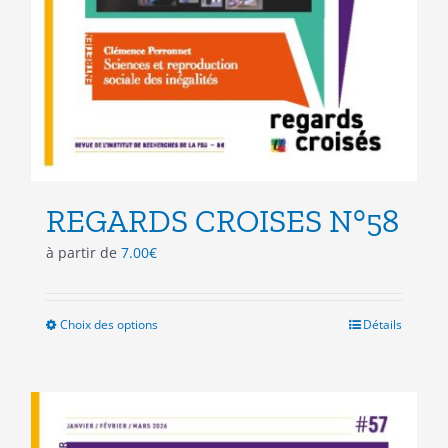
REGARDS CROISES N°58
à partir de
7.00
€
Choix des options
Ce
Détails
produit
a
plusieurs
variations.
Les