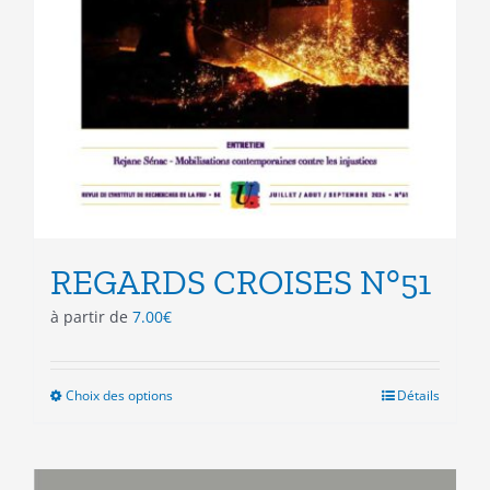
REGARDS CROISES N°51
à partir de
7.00
€
Choix des options
Ce
Détails
produit
a
plusieurs