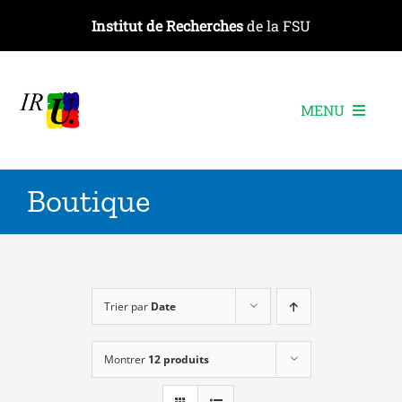
Passer
Institut de Recherches
de la FSU
au
contenu
MENU
L’institut
Boutique
Les recherches
Les publications
Les événements
Trier par
Date
Montrer
12 produits