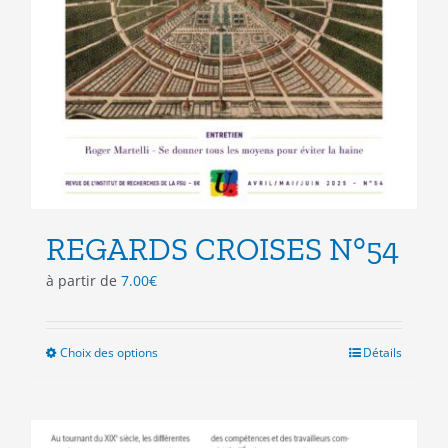
REGARDS CROISES N°54
à partir de
7.00
€
Choix des options
Ce
Détails
produit
a
plusieurs
variations.