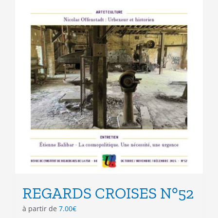
REGARDS CROISES N°52
à partir de
7.00
€