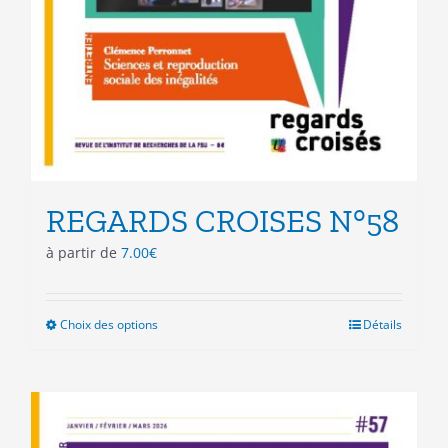
REGARDS CROISES N°58
à partir de
7.00
€
Choix des options
Ce
Détails
produit
a
plusieurs
variations.
Les