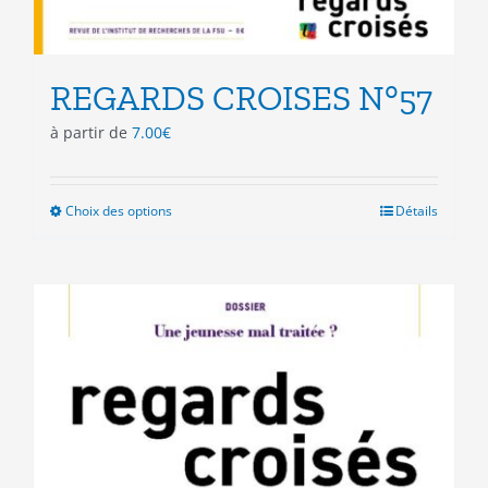
REGARDS CROISES N°57
à partir de
7.00
€
Choix des options
Ce
Détails
produit
a
plusieurs
variations.
Les
options
peuvent
être
choisies
sur
la