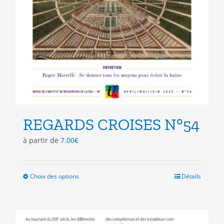
REGARDS CROISES N°54
à partir de
7.00
€
Choix des options
Ce
Détails
produit
a
plusieurs
variations.