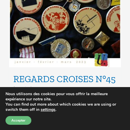
REGARDS CROISES N°45
à partir de
0.00
€
Nous utilisons des cookies pour vous offrir la meilleure
expérience sur notre site.
You can find out more about which cookies we are using or
Choix des options
Ce
Détails
switch them off in
settings
.
produit
Accepter
a
plusieurs