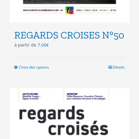
REGARDS CROISES N°50
à partir de
7.00
€
Choix des options
Ce
Détails
produit
a
plusieurs
variations.
Les
options
peuvent
être
choisies
sur