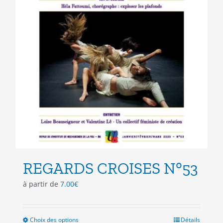
REGARDS CROISES N°53
à partir de
7.00
€
Choix des options
Ce
Détails