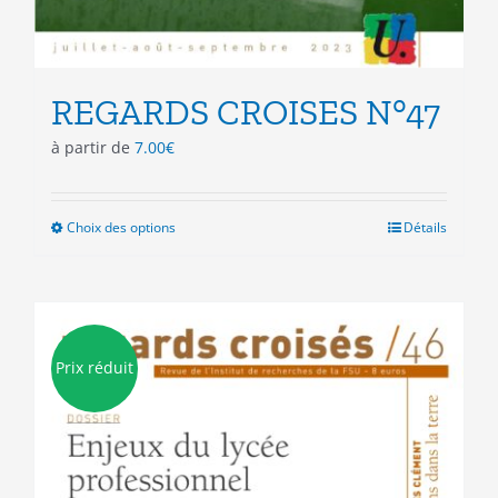
REGARDS CROISES N°47
à partir de
7.00
€
Choix des options
Ce
Détails
produit
a
plusieurs
variations.
Les
Prix réduit
options
peuvent
être
choisies
sur
la