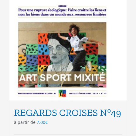
la
page
du
produit
REGARDS CROISES N°49
à partir de
7.00
€