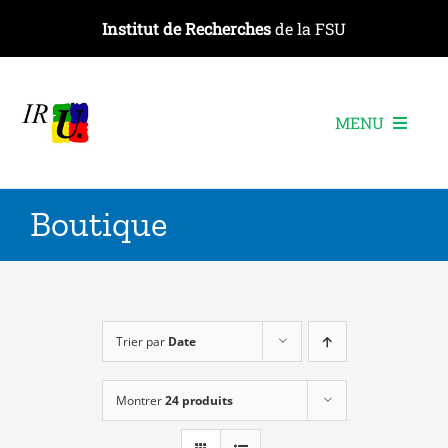
Passer
Institut de Recherches
de la FSU
au
contenu
MENU
L’institut
Boutique
Les recherches
Les publications
Les événements
Trier par
Date
Montrer
24 produits