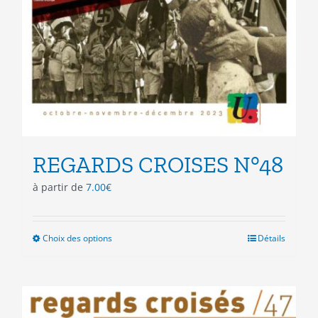
REGARDS CROISES N°48
à partir de
7.00
€
Choix des options
Ce
Détails
produit
a
plusieurs
variations.
Les