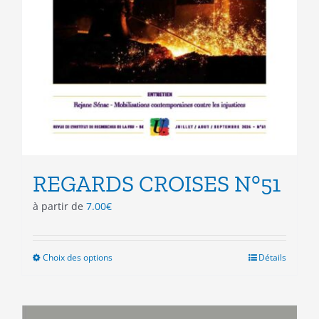
REGARDS CROISES N°51
à partir de
7.00
€
Choix des options
Ce
Détails
produit
a
plusieurs