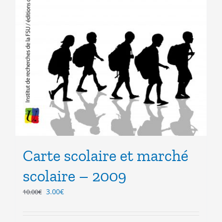
Carte scolaire et marché
scolaire – 2009
Le
Le
3.00
€
10.00
€
prix
prix
initial
actuel