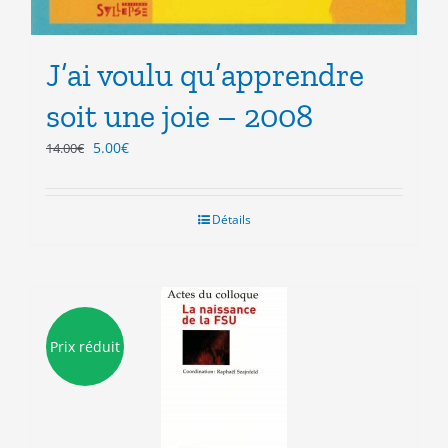
J’ai voulu qu’apprendre
soit une joie – 2008
Le
Le
5.00
€
14.00
€
prix
prix
initial
actuel
était :
est :
Détails
14.00€.
5.00€.
Prix réduit