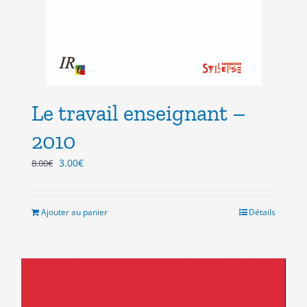
Le travail enseignant –
2010
Le
Le
3.00
€
8.00
€
prix
prix
initial
actuel
était :
est :
Ajouter au panier
Détails
8.00€.
3.00€.