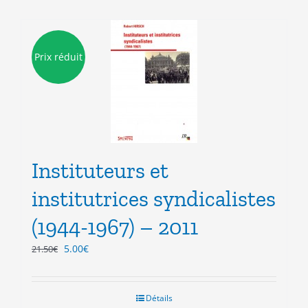
Prix réduit
Instituteurs et
institutrices syndicalistes
(1944-1967) – 2011
Le
Le
5.00
€
21.50
€
prix
prix
initial
actuel
était :
est :
Détails