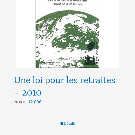
Une loi pour les retraites
– 2010
Le
Le
12.00
€
20.00
€
prix
prix
initial
actuel
était :
est :
Détails
20.00€.
12.00€.