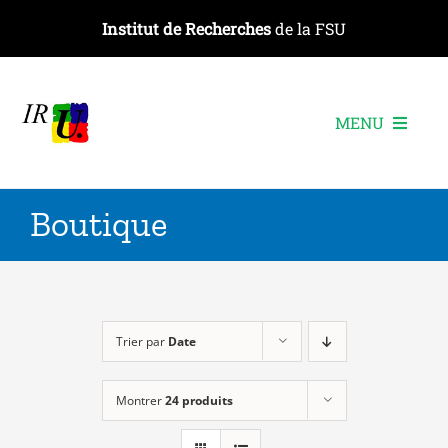
Passer
Institut de Recherches
de la FSU
au
contenu
MENU
L’institut
Boutique
Les recherches
Les publications
Les événements
Trier par
Date
Montrer
24 produits