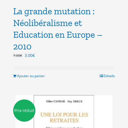
La grande mutation :
Néolibéralisme et
Education en Europe –
2010
Le
Le
3.00
€
7.00
€
prix
prix
initial
actuel
était :
est :
Ajouter au panier
Détails
7.00€.
3.00€.
Prix réduit