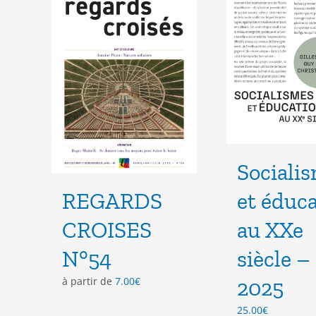
options
opt
peuvent
peu
être
êtr
choisies
cho
sur
sur
la
la
page
pag
du
du
produit
pro
Sociali
REGARDS
et éduc
CROISES
au XXe
N°54
siècle –
à partir de
7.00
€
2025
25.00
€