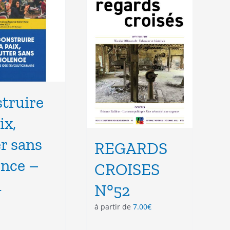
options
peuvent
être
choisies
sur
la
page
du
produit
truire
ix,
er sans
REGARDS
ence –
CROISES
4
N°52
à partir de
7.00
€