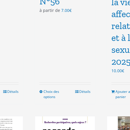
N°56
la vi
à partir de
7.00
€
affec
rela
et à 
sexu
202
10.00
€
Détails
Choix des
Ce
Détails
Ajouter 
options
panier
duit
produit
a
sieurs
plusieurs
ations.
variations.
Les