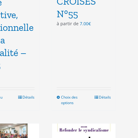
CROISES
e
N°55
tive,
à partir de
7.00
€
tionnelle
la
alité –
5
au
Détails
Choix des
Ce
Détails
options
produit
a
plusieurs
variations.
Les