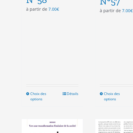
N°57
à partir de
7.00
€
à partir de
7.00
€
Choix des
Ce
Détails
Choix des
Ce
options
options
produit
pro
a
a
plusieurs
plu
variations.
vari
Les
Les