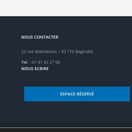
peuvent
être
choisies
sur
la
NOUS CONTACTER
page
du
produit
22 rue Malmaison – 93 170 Bagnolet
Tel.
: 01 41 63 27 60
NOUS ECRIRE
ESPACE RÉSERVÉ