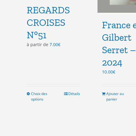
REGARDS
CROISES
France 
N°51
Gilbert
à partir de
7.00
€
Serret –
2024
10.00
€
Choix des
Ce
Détails
Ajouter au
options
panier
produit
a
plusieurs
variations.
Les
options