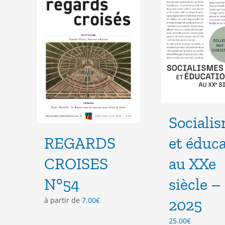
options
opt
peuvent
peu
être
êtr
choisies
cho
sur
sur
la
la
page
pag
du
du
produit
pro
Sociali
REGARDS
et éduc
CROISES
au XXe
N°54
siècle –
à partir de
7.00
€
2025
25.00
€