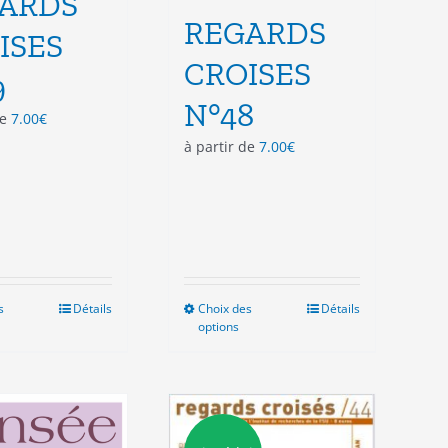
ARDS
REGARDS
ISES
CROISES
9
N°48
de
7.00
€
à partir de
7.00
€
s
Ce
Détails
Choix des
Ce
Détails
options
produit
produit
a
a
plusieurs
plusieurs
variations.
variations.
Les
Les
options
options