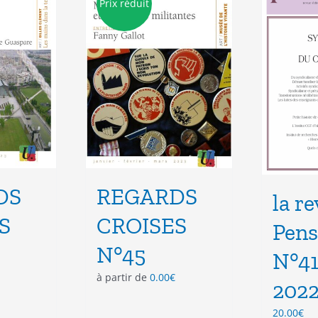
Prix réduit
peuvent
être
choisies
sur
la
page
du
produit
DS
REGARDS
la r
S
CROISES
Pens
N°45
N°41
à partir de
0.00
€
202
20.00
€