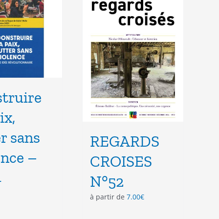
options
peuvent
être
choisies
sur
la
page
du
produit
truire
ix,
er sans
REGARDS
ence –
CROISES
4
N°52
à partir de
7.00
€