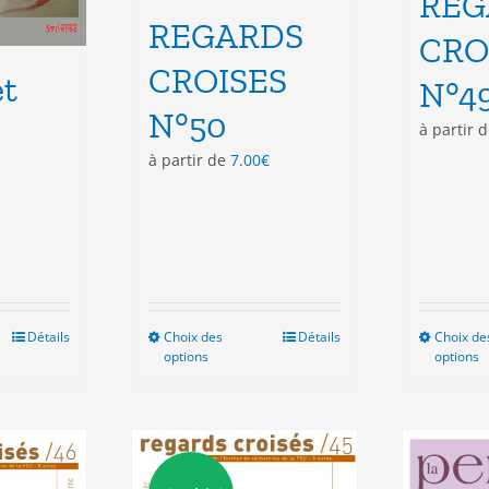
REG
REGARDS
CRO
CROISES
et
N°4
N°50
à partir 
à partir de
7.00
€
Détails
Choix des
Ce
Détails
Choix de
options
options
produit
a
plusieurs
variations.
Les
options