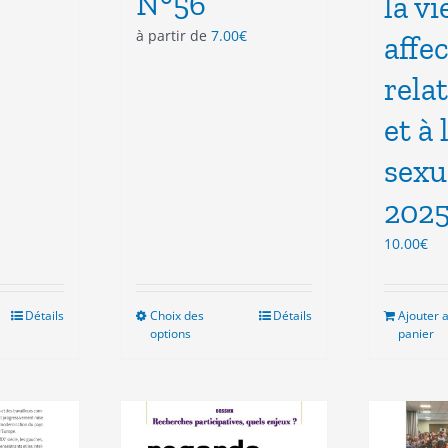
N°56
la vi
à partir de
7.00
€
affec
rela
et à 
sexu
202
10.00
€
Détails
Choix des
Ce
Détails
Ajouter 
options
panier
duit
produit
a
sieurs
plusieurs
ations.
variations.
Les