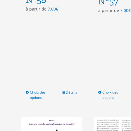
N°57
à partir de
7.00
€
à partir de
7.00
€
Choix des
Ce
Détails
Choix des
Ce
options
options
produit
pro
a
a
plusieurs
plu
variations.
vari
Les
Les