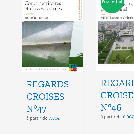
Prix réduit
peuvent
être
choisies
sur
la
page
du
produit
REGAR
REGARDS
CROISE
CROISES
N°46
N°47
à partir de
0.00
€
à partir de
7.00
€