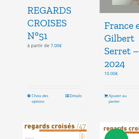
REGARDS
CROISES
France 
N°51
Gilbert
à partir de
7.00
€
Serret –
2024
10.00
€
Choix des
Ce
Détails
Ajouter au
options
panier
produit
a
plusieurs
variations.
Les
options