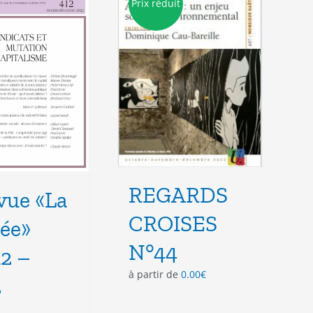
Prix réduit
peuvent
peuvent
être
être
choisies
choisies
sur
sur
la
la
page
page
du
du
produit
produit
REGARDS
evue «La
CROISES
ée»
N°44
2 –
à partir de
0.00
€
2