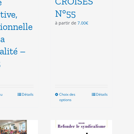
CROISES
e
N°55
tive,
à partir de
7.00
€
tionnelle
la
alité –
5
au
Détails
Choix des
Ce
Détails
options
produit
a
plusieurs
variations.
Les