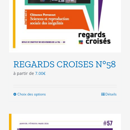
REGARDS CROISES N°58
à partir de
7.00
€
Choix des options
Ce
Détails
produit
a
plusieurs
variations.
Les