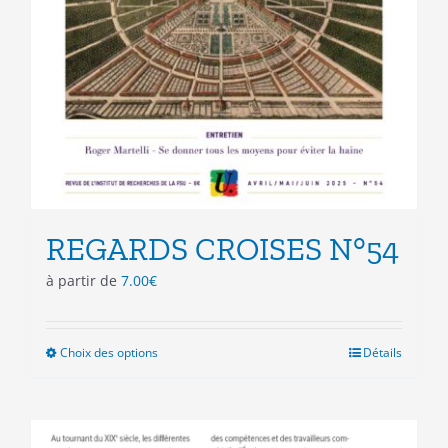
REGARDS CROISES N°54
à partir de
7.00
€
Choix des options
Ce
Détails
produit
a
plusieurs
variations.