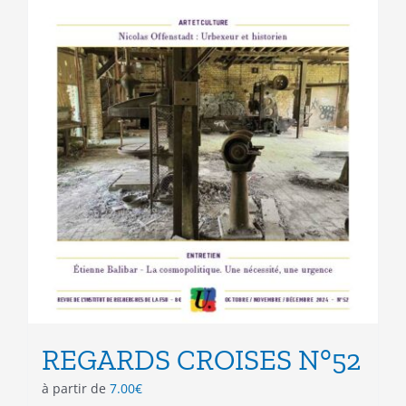
REGARDS CROISES N°52
à partir de
7.00
€