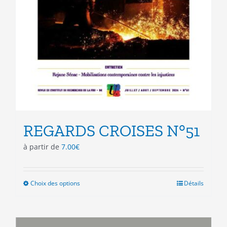
REGARDS CROISES N°51
à partir de
7.00
€
Choix des options
Ce
Détails
produit
a
plusieurs