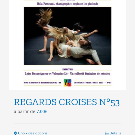
REGARDS CROISES N°53
à partir de
7.00
€
Choix des options
Ce
Détails