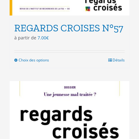
REGARDS CROISES N°57
à partir de
7.00
€
Choix des options
Ce
Détails
produit
a
plusieurs
variations.
Les
options
peuvent
être
choisies
sur
la