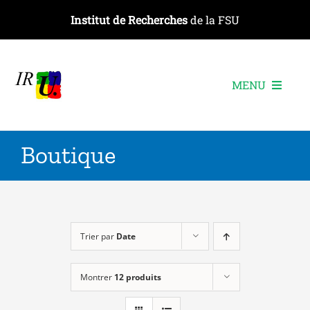
Passer
Institut de Recherches
de la FSU
au
contenu
MENU
L’institut
Boutique
Les recherches
Les publications
Les événements
Trier par
Date
Montrer
12 produits