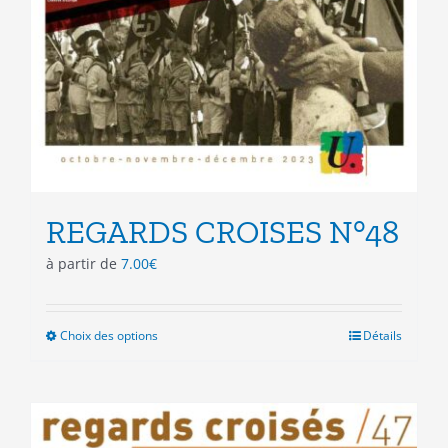
REGARDS CROISES N°48
à partir de
7.00
€
Choix des options
Ce
Détails
produit
a
plusieurs
variations.
Les