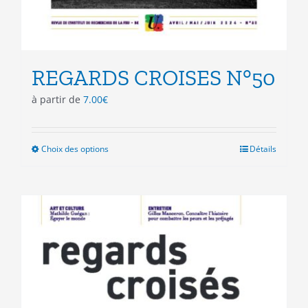
REGARDS CROISES N°50
à partir de
7.00
€
Choix des options
Ce
Détails
produit
a
plusieurs
variations.
Les
options
peuvent
être
choisies
sur