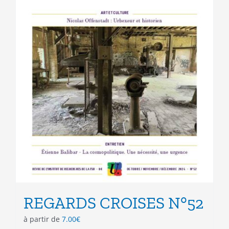
REGARDS CROISES N°52
à partir de
7.00
€