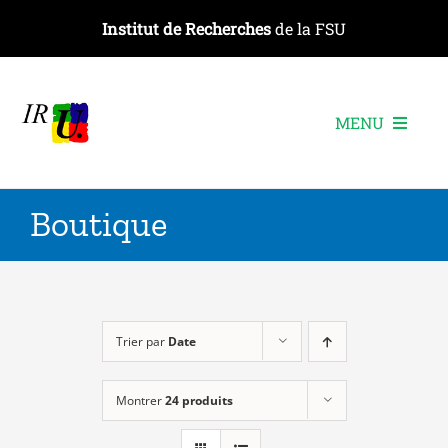
Passer
Institut de Recherches
de la FSU
au
contenu
MENU
L’institut
Boutique
Les recherches
Les publications
Les événements
Trier par
Date
Montrer
24 produits