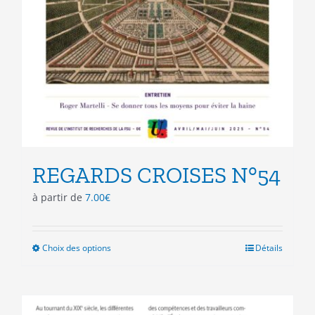
REGARDS CROISES N°54
à partir de
7.00
€
Choix des options
Ce
Détails
produit
a
plusieurs
variations.