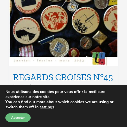
REGARDS CROISES N°45
à partir de
0.00
€
Nous utilisons des cookies pour vous offrir la meilleure
expérience sur notre site.
You can find out more about which cookies we are using or
Choix des options
Ce
Détails
switch them off in
settings
.
produit
Accepter
a
plusieurs