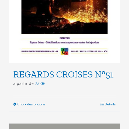
REGARDS CROISES N°51
à partir de
7.00
€
Choix des options
Ce
Détails
produit
a
plusieurs