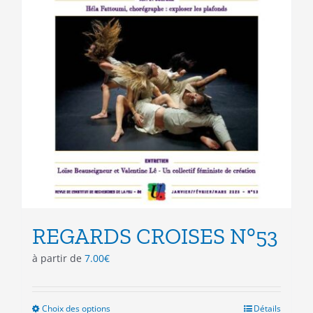
REGARDS CROISES N°53
à partir de
7.00
€
Choix des options
Ce
Détails