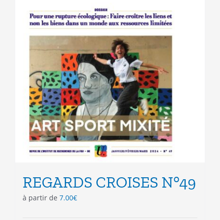
la
page
du
produit
REGARDS CROISES N°49
à partir de
7.00
€