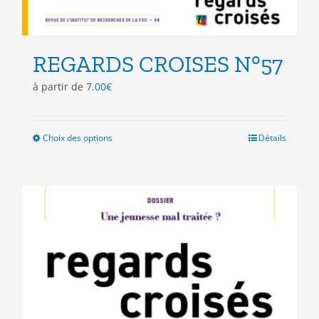
REGARDS CROISES N°57
à partir de
7.00
€
Choix des options
Ce
Détails
produit
a
plusieurs
variations.
Les
options
peuvent
être
choisies
sur
la