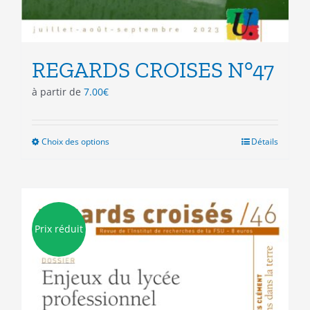
REGARDS CROISES N°47
à partir de
7.00
€
Choix des options
Ce
Détails
produit
a
plusieurs
variations.
Les
Prix réduit
options
peuvent
être
choisies
sur
la