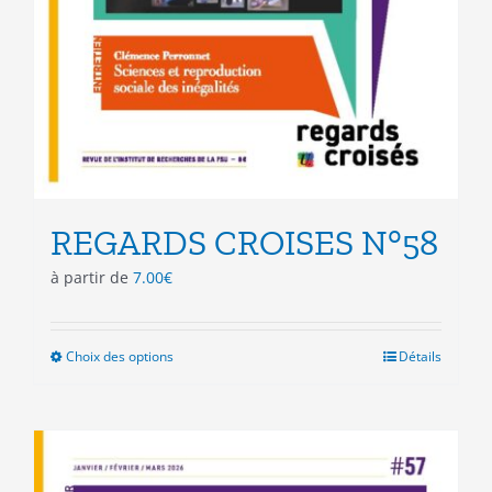
REGARDS CROISES N°58
à partir de
7.00
€
Choix des options
Ce
Détails
produit
a
plusieurs
variations.
Les