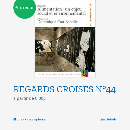
Les
Prix réduit
options
peuvent
être
choisies
sur
la
page
du
produit
REGARDS CROISES N°44
à partir de
0.00
€
Choix des options
Ce
Détails
produit