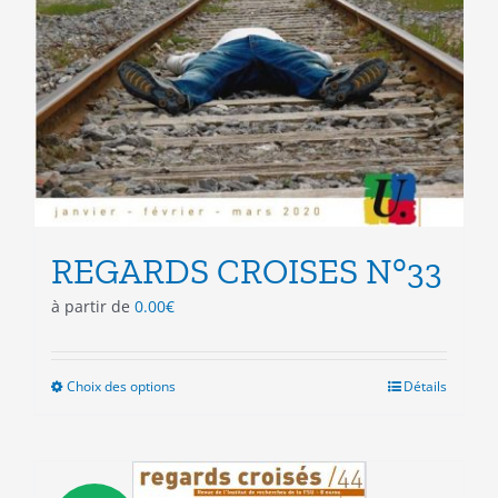
REGARDS CROISES N°33
à partir de
0.00
€
Choix des options
Ce
Détails
produit
a
plusieurs
variations.