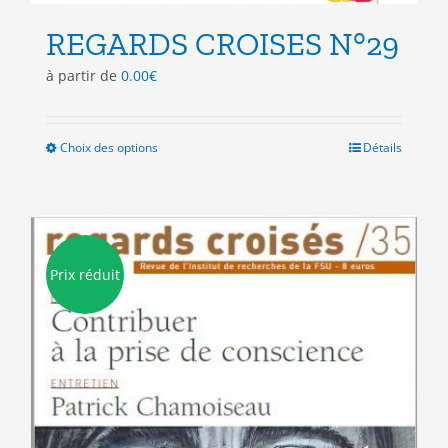
REGARDS CROISES N°29
à partir de
0.00
€
Choix des options
Ce
Détails
produit
a
plusieurs
variations.
Les
Prix réduit
options
peuvent
être
choisies
sur
la
page
du