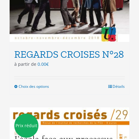
REGARDS CROISES N°28
à partir de
0.00
€
Choix des options
Ce
Détails
produit
a
plusieurs
variations.
Les
Prix réduit
options
peuvent