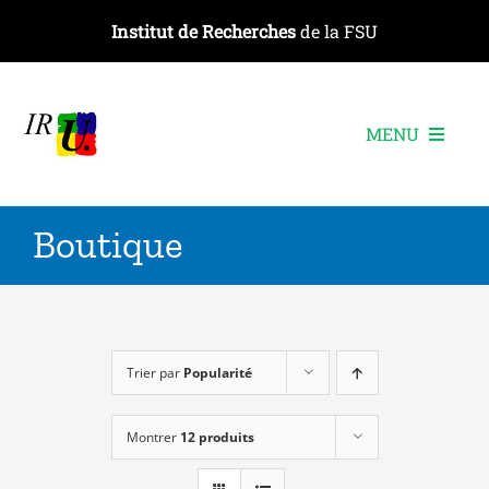
Passer
Institut de Recherches
de la FSU
au
contenu
MENU
L’institut
Boutique
Les recherches
Les publications
Les événements
Trier par
Popularité
Montrer
12 produits