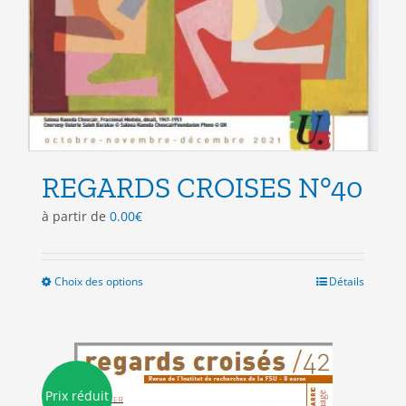
REGARDS CROISES N°40
à partir de
0.00
€
Choix des options
Ce
Détails
produit
a
plusieurs
variations.
Les
Prix réduit
options