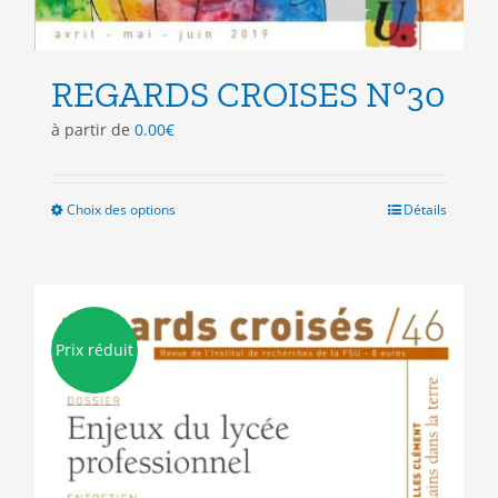
REGARDS CROISES N°30
à partir de
0.00
€
Choix des options
Ce
Détails
produit
a
plusieurs
variations.
Les
Prix réduit
options
peuvent
être
choisies
sur
la