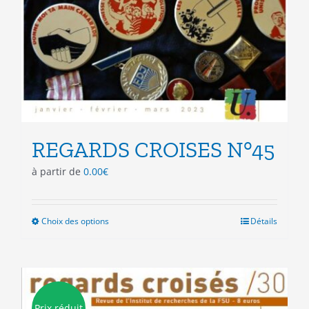
REGARDS CROISES N°45
à partir de
0.00
€
Choix des options
Ce
Détails
produit
a
plusieurs
variations.
Les
Prix réduit