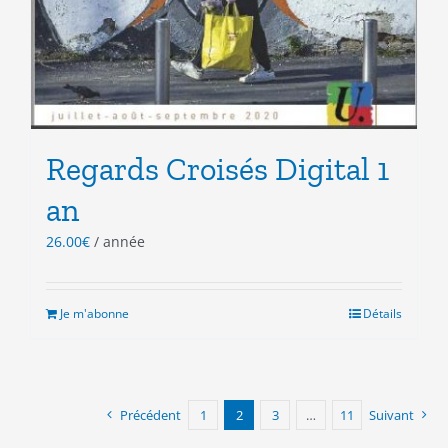
Regards Croisés Digital 1
an
26.00
€
/ année
Je m'abonne
Détails
Précédent
1
2
3
…
11
Suivant