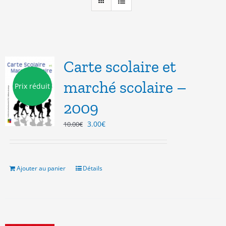
Carte scolaire et
marché scolaire –
Prix réduit
2009
Le
Le
3.00
€
10.00
€
prix
prix
initial
actuel
était :
est :
10.00€.
3.00€.
Ajouter au panier
Détails