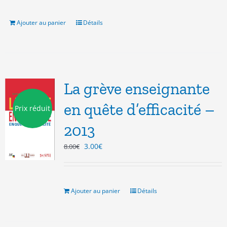
était :
est :
7.00€.
3.00€.
Ajouter au panier
Détails
La grève enseignante
en quête d’efficacité –
Prix réduit
2013
Le
Le
3.00
€
8.00
€
prix
prix
initial
actuel
était :
est :
8.00€.
3.00€.
Ajouter au panier
Détails