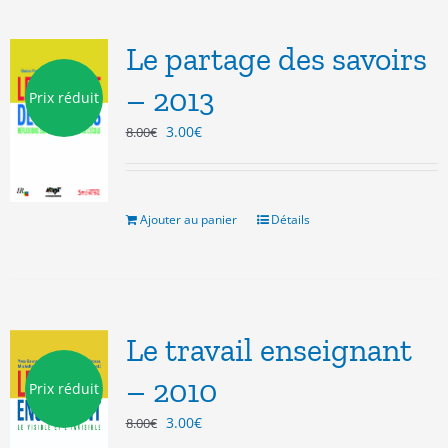
Le partage des savoirs
– 2013
Prix réduit
Le
Le
3.00
€
8.00
€
prix
prix
initial
actuel
était :
est :
8.00€.
3.00€.
Ajouter au panier
Détails
Le travail enseignant
– 2010
Prix réduit
Le
Le
3.00
€
8.00
€
prix
prix