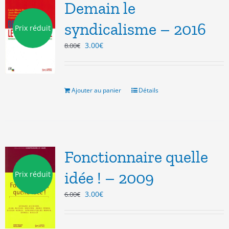
Demain le
syndicalisme – 2016
Prix réduit
Le
Le
3.00
€
8.00
€
prix
prix
initial
actuel
était :
est :
8.00€.
3.00€.
Ajouter au panier
Détails
Fonctionnaire quelle
idée ! – 2009
Prix réduit
Le
Le
3.00
€
6.00
€
prix
prix
initial
actuel
était :
est :