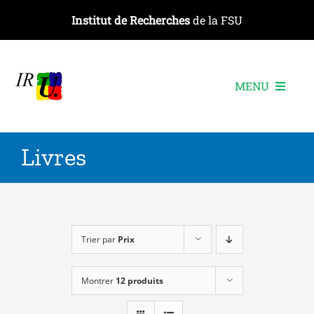
Passer
Institut de Recherches
de la FSU
au
contenu
MENU
L’institut
Livres
Les recherches
Les publications
Les événements
Trier par
Prix
Montrer
12 produits