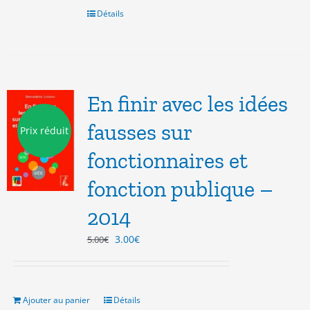
6.00€.
3.00€.
Détails
En finir avec les idées
fausses sur
Prix réduit
fonctionnaires et
fonction publique –
2014
Le
Le
3.00
€
5.00
€
prix
prix
initial
actuel
était :
est :
5.00€.
3.00€.
Ajouter au panier
Détails