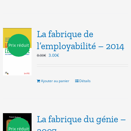
La fabrique de
l’employabilité – 2014
Prix réduit
Le
Le
3.00
€
8.00
€
prix
prix
initial
actuel
était :
est :
8.00€.
3.00€.
Ajouter au panier
Détails
La fabrique du génie –
Prix réduit