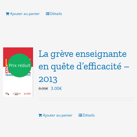
était :
est :
7.00€.
3.00€.
Ajouter au panier
Détails
La grève enseignante
en quête d’efficacité –
Prix réduit
2013
Le
Le
3.00
€
8.00
€
prix
prix
initial
actuel
était :
est :
8.00€.
3.00€.
Ajouter au panier
Détails