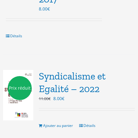
8.00
€
Détails
Syndicalisme et
Egalité – 2022
Prix réduit
Le
Le
8.00
€
11.00
€
prix
prix
initial
actuel
était :
est :
11.00€.
8.00€.
Ajouter au panier
Détails