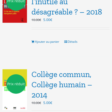
l’inutile au
Prix réduit
désagréable ? – 2018
Le
Le
5.00
€
10.00
€
prix
prix
initial
actuel
était :
est :
10.00€.
5.00€.
Ajouter au panier
Détails
Collège commun,
Collège humain –
Prix réduit
2014
Le
Le
5.00
€
10.00
€
prix
prix