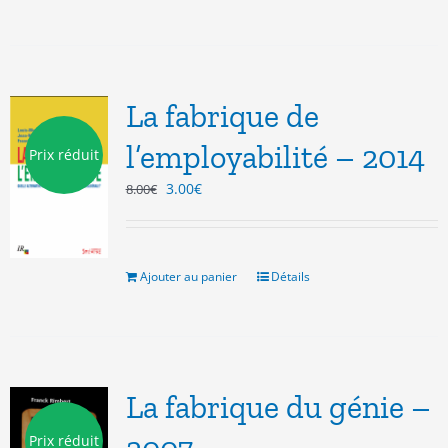
La fabrique de
l’employabilité – 2014
Prix réduit
Le
Le
3.00
€
8.00
€
prix
prix
initial
actuel
était :
est :
8.00€.
3.00€.
Ajouter au panier
Détails
La fabrique du génie –
Prix réduit