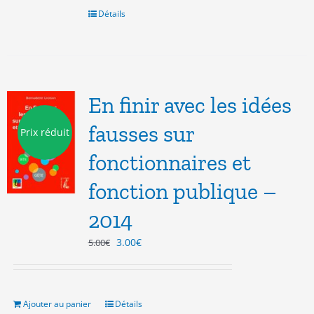
6.00€.
3.00€.
Détails
En finir avec les idées
fausses sur
Prix réduit
fonctionnaires et
fonction publique –
2014
Le
Le
3.00
€
5.00
€
prix
prix
initial
actuel
était :
est :
5.00€.
3.00€.
Ajouter au panier
Détails