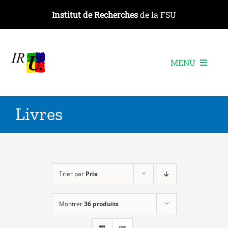
Passer
Institut de Recherches
de la FSU
au
contenu
MENU
L’institut
Livres
Les recherches
Les publications
Les événements
Trier par
Prix
Montrer
36 produits