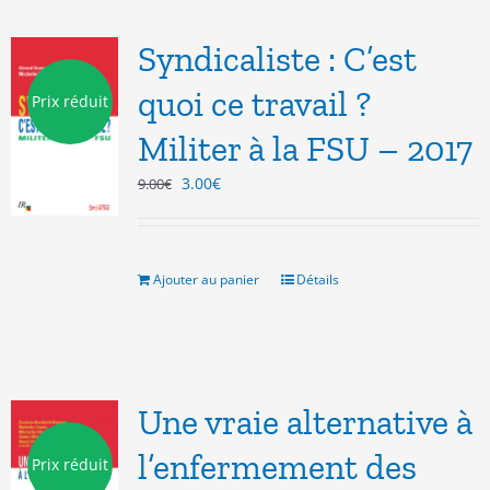
Syndicaliste : C’est
quoi ce travail ?
Prix réduit
Militer à la FSU – 2017
Le
Le
3.00
€
9.00
€
prix
prix
initial
actuel
était :
est :
9.00€.
3.00€.
Ajouter au panier
Détails
Une vraie alternative à
l’enfermement des
Prix réduit