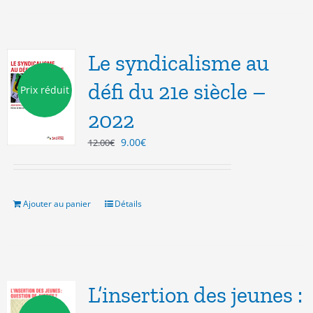
Le syndicalisme au
défi du 21e siècle –
Prix réduit
2022
Le
Le
9.00
€
12.00
€
prix
prix
initial
actuel
était :
est :
12.00€.
9.00€.
Ajouter au panier
Détails
L’insertion des jeunes :