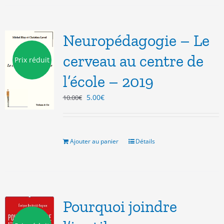
Neuropédagogie – Le
cerveau au centre de
Prix réduit
l’école – 2019
Le
Le
5.00
€
10.00
€
prix
prix
initial
actuel
était :
est :
10.00€.
5.00€.
Ajouter au panier
Détails
Pourquoi joindre