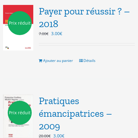
Payer pour réussir ? –
2018
Prix réduit
Le
Le
3.00
€
7.00
€
prix
prix
initial
actuel
était :
est :
7.00€.
3.00€.
Ajouter au panier
Détails
Pratiques
émancipatrices –
Prix réduit
2009
Le
Le
3.00
€
20.00
€