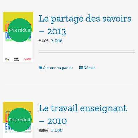
Le partage des savoirs
– 2013
Prix réduit
Le
Le
3.00
€
8.00
€
prix
prix
initial
actuel
était :
est :
8.00€.
3.00€.
Ajouter au panier
Détails
Le travail enseignant
– 2010
Prix réduit
Le
Le
3.00
€
8.00
€
prix
prix