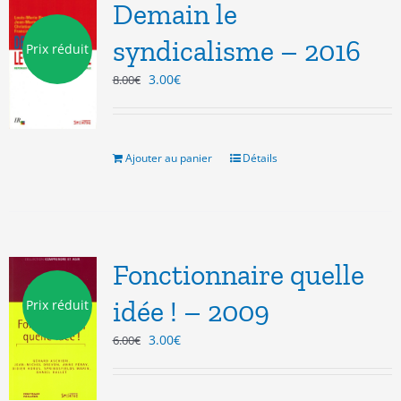
Demain le
syndicalisme – 2016
Prix réduit
Le
Le
3.00
€
8.00
€
prix
prix
initial
actuel
était :
est :
8.00€.
3.00€.
Ajouter au panier
Détails
Fonctionnaire quelle
idée ! – 2009
Prix réduit
Le
Le
3.00
€
6.00
€
prix
prix
initial
actuel
était :
est :