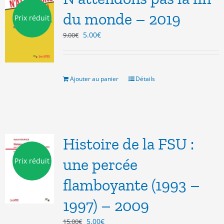
du monde – 2019
Prix réduit
Le
Le
5.00
€
9.00
€
prix
prix
initial
actuel
était :
est :
9.00€.
5.00€.
Ajouter au panier
Détails
Histoire de la FSU :
une percée
Prix réduit
flamboyante (1993 –
1997) – 2009
Le
Le
5.00
€
15.00
€