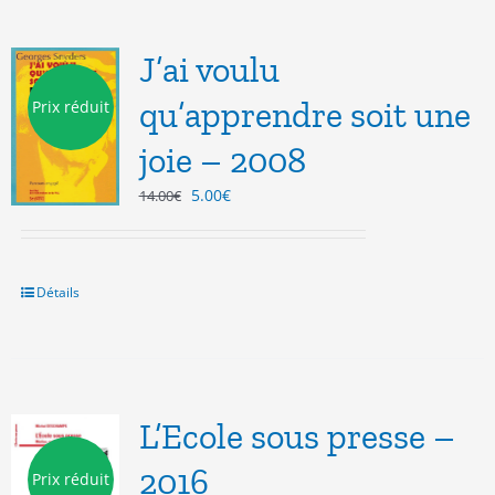
J’ai voulu
qu’apprendre soit une
Prix réduit
joie – 2008
Le
Le
5.00
€
14.00
€
prix
prix
initial
actuel
était :
est :
14.00€.
5.00€.
Détails
L’Ecole sous presse –
2016
Prix réduit