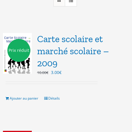
Carte scolaire et
marché scolaire –
Prix réduit
2009
Le
Le
3.00
€
10.00
€
prix
prix
initial
actuel
était :
est :
10.00€.
3.00€.
Ajouter au panier
Détails