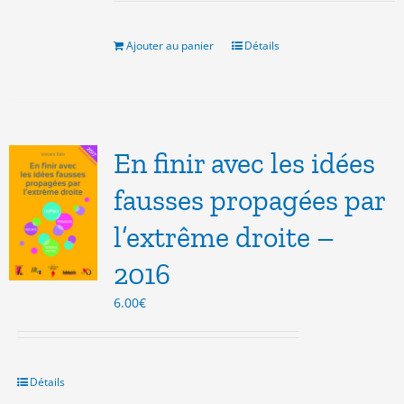
initial
actuel
était :
est :
10.00€.
5.00€.
Ajouter au panier
Détails
En finir avec les idées
fausses propagées par
l’extrême droite –
2016
6.00
€
Détails