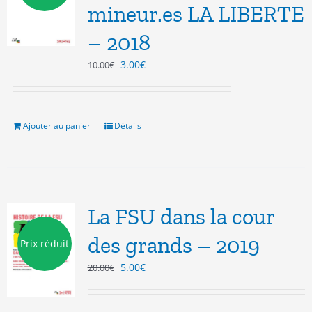
mineur.es LA LIBERTE
– 2018
Le
Le
3.00
€
10.00
€
prix
prix
initial
actuel
était :
est :
10.00€.
3.00€.
Ajouter au panier
Détails
La FSU dans la cour
des grands – 2019
Prix réduit
Le
Le
5.00
€
20.00
€
prix
prix
initial
actuel