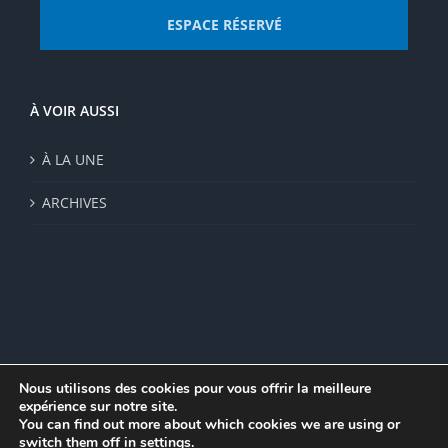
ESPACE RÉSERVÉ
À VOIR AUSSI
À LA UNE
ARCHIVES
Nous utilisons des cookies pour vous offrir la meilleure
expérience sur notre site.
© Institut de recherche de la FSU 2023 | Par
FSU
|
Plan du site
|
You can find out more about which cookies we are using or
Mentions légales
|
Politique de confidentialité
|
CGV
switch them off in
settings
.