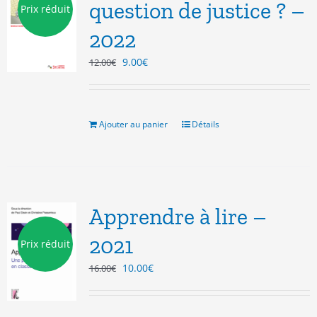
question de justice ? –
Prix réduit
2022
Le
Le
9.00
€
12.00
€
prix
prix
initial
actuel
était :
est :
12.00€.
9.00€.
Ajouter au panier
Détails
Apprendre à lire –
2021
Prix réduit
Le
Le
10.00
€
16.00
€
prix
prix
initial
actuel
était :
est :