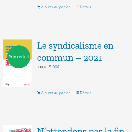
était :
est :
20.00€.
5.00€.
Ajouter au panier
Détails
Le syndicalisme en
commun – 2021
Prix réduit
Le
Le
5.00
€
7.00
€
prix
prix
initial
actuel
était :
est :
7.00€.
5.00€.
Ajouter au panier
Détails
N’attendons pas la fin