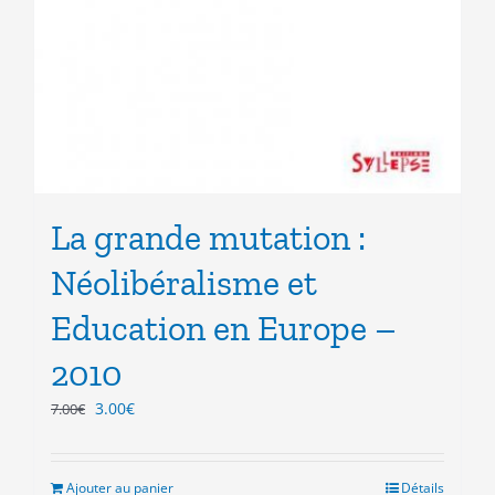
La grande mutation :
Néolibéralisme et
Education en Europe –
2010
Le
Le
3.00
€
7.00
€
prix
prix
initial
actuel
était :
est :
Ajouter au panier
Détails