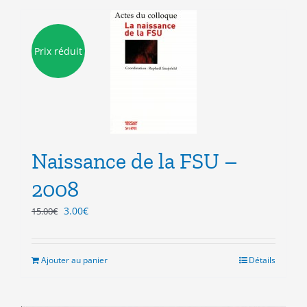
Prix réduit
Naissance de la FSU –
2008
Le
Le
3.00
€
15.00
€
prix
prix
initial
actuel
était :
est :
Ajouter au panier
Détails
15.00€.
3.00€.