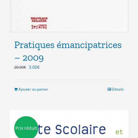
Pratiques émancipatrices
– 2009
Le
Le
3.00
€
20.00
€
prix
prix
initial
actuel
était :
est :
Ajouter au panier
Détails
20.00€.
3.00€.
Prix réduit