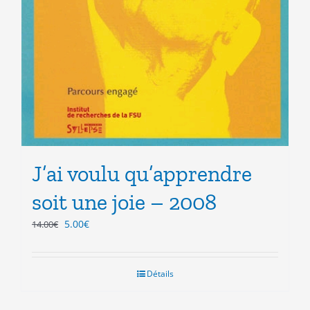
J’ai voulu qu’apprendre
soit une joie – 2008
Le
Le
5.00
€
14.00
€
prix
prix
initial
actuel
était :
est :
Détails
14.00€.
5.00€.