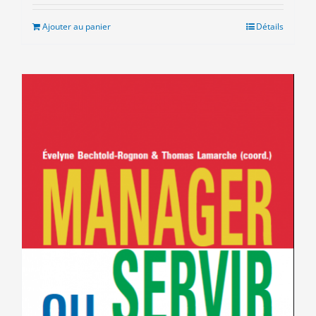
initial
actuel
était :
est :
Ajouter au panier
Détails
8.00€.
3.00€.