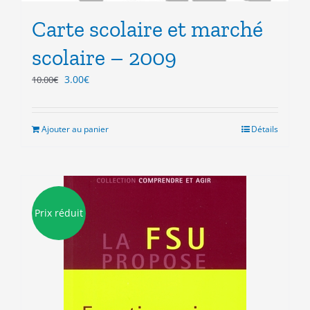
Carte scolaire et marché
scolaire – 2009
Le
Le
3.00
€
10.00
€
prix
prix
initial
actuel
était :
est :
Ajouter au panier
Détails
10.00€.
3.00€.
Prix réduit