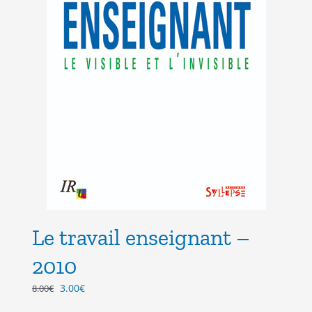
Le travail enseignant –
2010
Le
Le
3.00
€
8.00
€
prix
prix