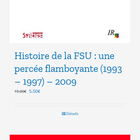
Histoire de la FSU : une
percée flamboyante (1993
– 1997) – 2009
Le
Le
5.00
€
15.00
€
prix
prix
initial
actuel
était :
est :
Détails
15.00€.
5.00€.