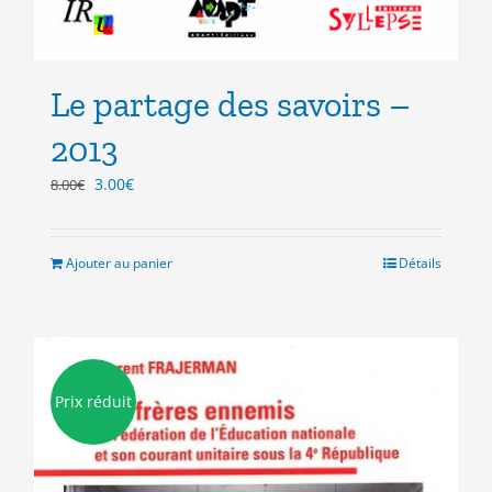
Le partage des savoirs –
2013
Le
Le
3.00
€
8.00
€
prix
prix
initial
actuel
était :
est :
Ajouter au panier
Détails
8.00€.
3.00€.
Prix réduit