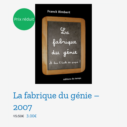
Prix réduit
La fabrique du génie –
2007
Le
Le
3.00
€
15.50
€
prix
prix