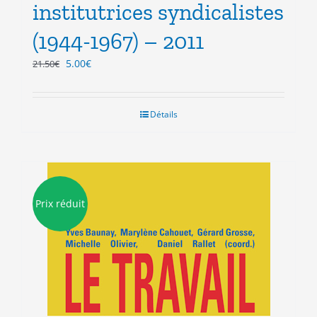
institutrices syndicalistes
(1944-1967) – 2011
Le
Le
5.00
€
21.50
€
prix
prix
initial
actuel
était :
est :
Détails
21.50€.
5.00€.
Prix réduit