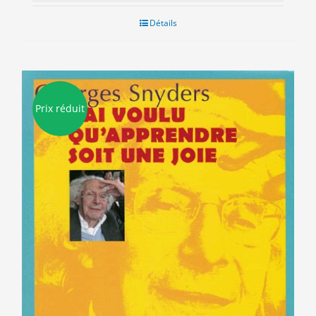
initial
actuel
était :
est :
Détails
15.50€.
3.00€.
Prix réduit