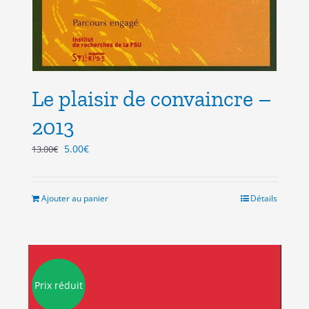
Le plaisir de convaincre –
2013
Le
Le
5.00
€
13.00
€
prix
prix
initial
actuel
était :
est :
Ajouter au panier
Détails
13.00€.
5.00€.
Prix réduit