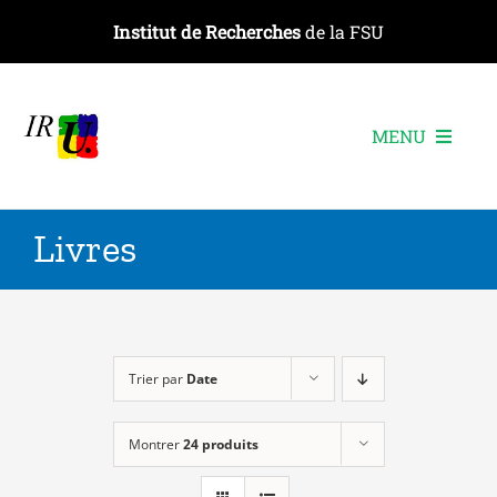
Passer
Institut de Recherches
de la FSU
au
contenu
MENU
L’institut
Livres
Les recherches
Les publications
Les événements
Trier par
Date
Montrer
24 produits