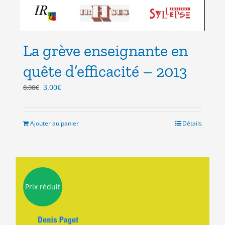
La grève enseignante en
quête d’efficacité – 2013
Le
Le
3.00
€
8.00
€
prix
prix
initial
actuel
était :
est :
Ajouter au panier
Détails
8.00€.
3.00€.
Prix réduit