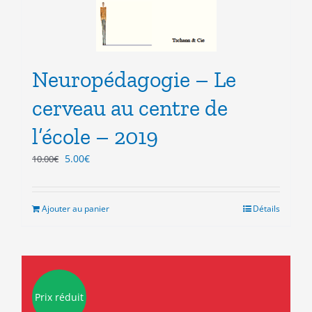
Neuropédagogie – Le
cerveau au centre de
l’école – 2019
Le
Le
5.00
€
10.00
€
prix
prix
initial
actuel
était :
est :
Ajouter au panier
Détails
10.00€.
5.00€.
Prix réduit