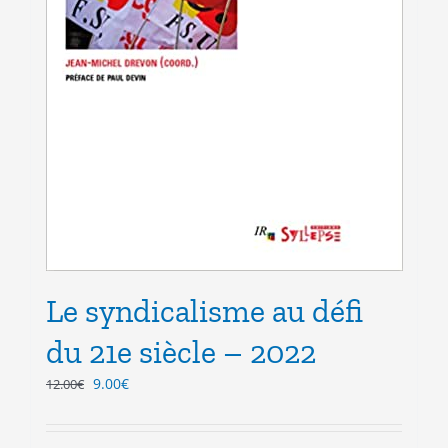
Le syndicalisme au défi
du 21e siècle – 2022
Le
Le
9.00
€
12.00
€
prix
prix
initial
actuel