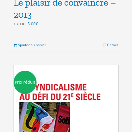
Le plaisir de convaincre –
2013
Le
Le
5.00
€
13.00
€
prix
prix
initial
actuel
était :
est :
Ajouter au panier
Détails
13.00€.
5.00€.
Prix réduit