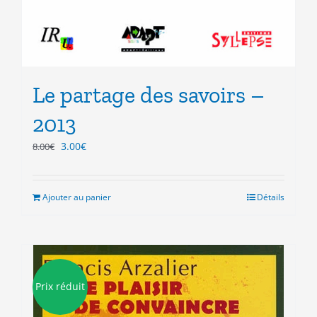
Le partage des savoirs –
2013
Le
Le
3.00
€
8.00
€
prix
prix
initial
actuel
était :
est :
Ajouter au panier
Détails
8.00€.
3.00€.
Prix réduit