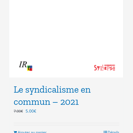
Le syndicalisme en
commun – 2021
Le
Le
5.00
€
7.00
€
prix
prix
initial
actuel
était :
est :
Ajouter au panier
Détails