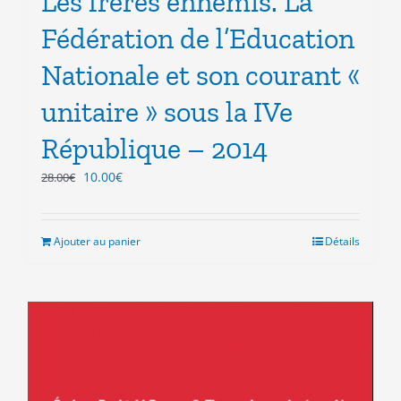
Les frères ennemis. La
Fédération de l’Education
Nationale et son courant «
unitaire » sous la IVe
République – 2014
Le
Le
10.00
€
28.00
€
prix
prix
initial
actuel
était :
est :
Ajouter au panier
Détails
28.00€.
10.00€.