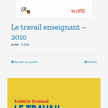
Le travail enseignant –
2010
Le
Le
3.00
€
8.00
€
prix
prix
initial
actuel
était :
est :
Ajouter au panier
Détails
8.00€.
3.00€.