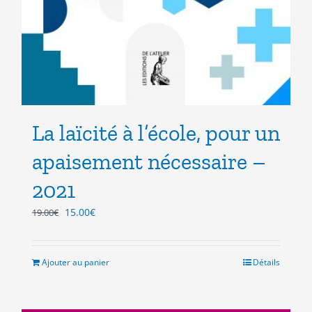
La laïcité à l’école, pour un
apaisement nécessaire –
2021
Le
Le
15.00
€
19.00
€
prix
prix
initial
actuel
était :
est :
Ajouter au panier
Détails
19.00€.
15.00€.