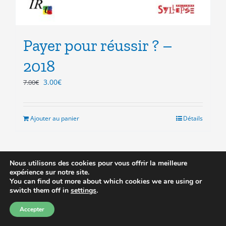
Payer pour réussir ? –
2018
Le
Le
3.00
€
7.00
€
prix
prix
initial
actuel
était :
est :
Ajouter au panier
Détails
7.00€.
3.00€.
Nous utilisons des cookies pour vous offrir la meilleure
expérience sur notre site.
You can find out more about which cookies we are using or
Prix réduit
switch them off in
settings
.
Accepter