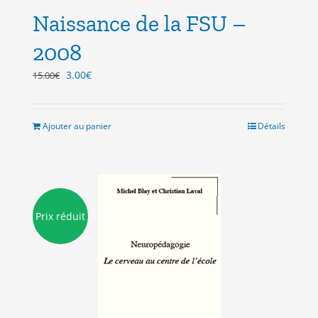
Naissance de la FSU –
2008
Le
Le
3.00
€
15.00
€
prix
prix
initial
actuel
était :
est :
Ajouter au panier
Détails
15.00€.
3.00€.
Prix réduit