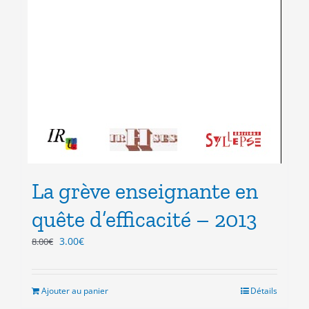
La grève enseignante en
quête d’efficacité – 2013
Le
Le
3.00
€
8.00
€
prix
prix
initial
actuel
était :
est :
Ajouter au panier
Détails
8.00€.
3.00€.