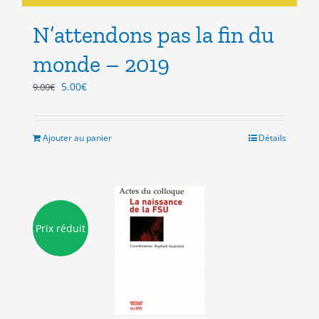
N’attendons pas la fin du
monde – 2019
Le
Le
5.00
€
9.00
€
prix
prix
initial
actuel
était :
est :
Ajouter au panier
Détails
9.00€.
5.00€.
Prix réduit