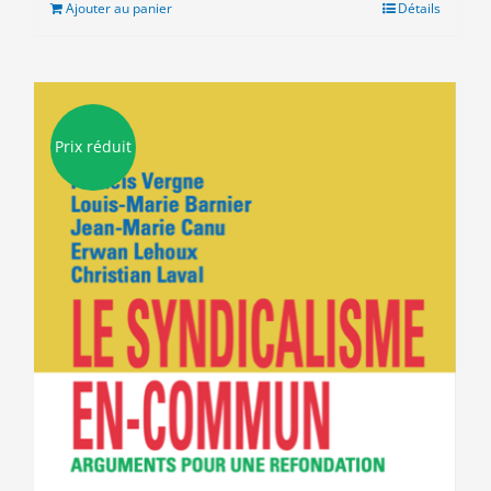
était :
est :
Ajouter au panier
Détails
12.00€.
9.00€.
Prix réduit