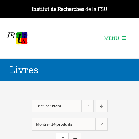
Passer
Institut de Recherches
de la FSU
au
contenu
MENU
L’institut
Livres
Les recherches
Les publications
Les événements
Trier par
Nom
Montrer
24 produits