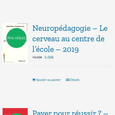
Neuropédagogie – Le
cerveau au centre de
Prix réduit
l’école – 2019
Le
Le
5.00
€
10.00
€
prix
prix
initial
actuel
était :
est :
10.00€.
5.00€.
Ajouter au panier
Détails
Payer pour réussir ? –