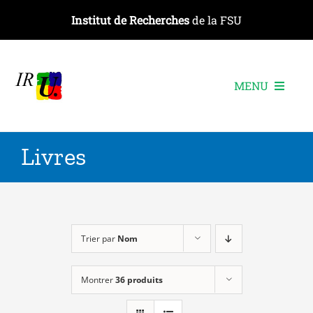
Passer
Institut de Recherches
de la FSU
au
contenu
MENU
L’institut
Livres
Les recherches
Les publications
Les événements
Trier par
Nom
Montrer
36 produits