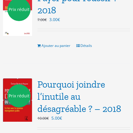
2018
Prix réduit
Le
Le
3.00
€
7.00
€
prix
prix
initial
actuel
était :
est :
7.00€.
3.00€.
Ajouter au panier
Détails
Pourquoi joindre
l’inutile au
Prix réduit
désagréable ? – 2018
Le
Le
5.00
€
10.00
€
prix
prix
initial
actuel