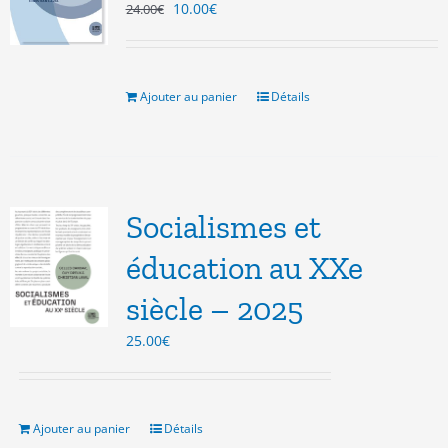
Le
Le
10.00
€
24.00
€
prix
prix
initial
actuel
était :
est :
24.00€.
10.00€.
Ajouter au panier
Détails
Socialismes et
éducation au XXe
siècle – 2025
25.00
€
Ajouter au panier
Détails