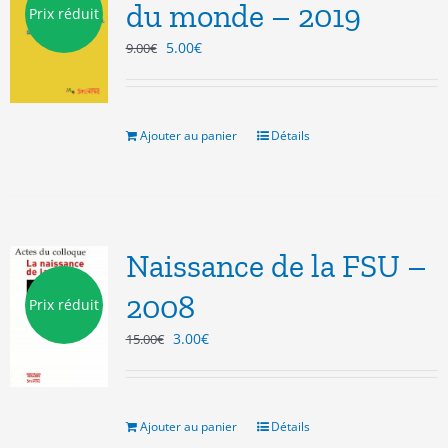
du monde – 2019
Prix réduit
Le
Le
5.00
€
9.00
€
prix
prix
initial
actuel
était :
est :
9.00€.
5.00€.
Ajouter au panier
Détails
Naissance de la FSU –
2008
Prix réduit
Le
Le
3.00
€
15.00
€
prix
prix
initial
actuel
était :
est :
15.00€.
3.00€.
Ajouter au panier
Détails