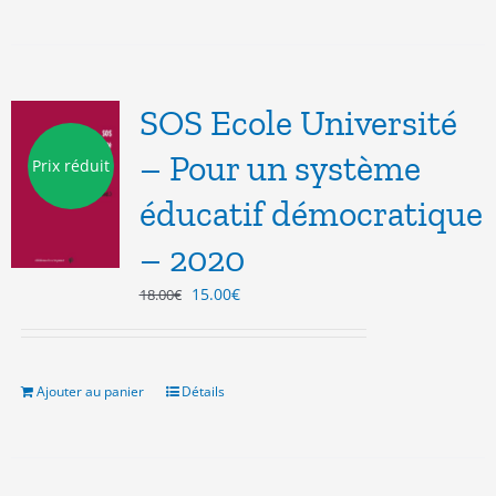
SOS Ecole Université
– Pour un système
Prix réduit
éducatif démocratique
– 2020
Le
Le
15.00
€
18.00
€
prix
prix
initial
actuel
était :
est :
18.00€.
15.00€.
Ajouter au panier
Détails