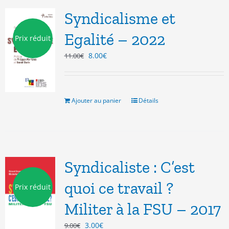
Syndicalisme et
Egalité – 2022
Prix réduit
Le
Le
8.00
€
11.00
€
prix
prix
initial
actuel
était :
est :
11.00€.
8.00€.
Ajouter au panier
Détails
Syndicaliste : C’est
quoi ce travail ?
Prix réduit
Militer à la FSU – 2017
Le
Le
3.00
€
9.00
€