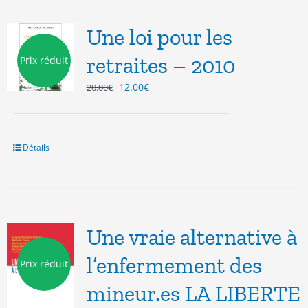
Une loi pour les
retraites – 2010
Prix réduit
Le
Le
12.00
€
20.00
€
prix
prix
initial
actuel
était :
est :
20.00€.
12.00€.
Détails
Une vraie alternative à
l’enfermement des
Prix réduit
mineur.es LA LIBERTE