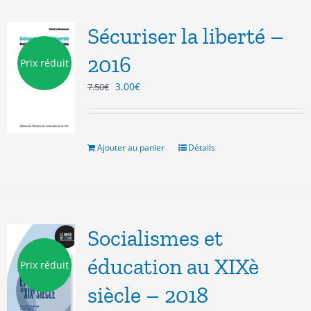
Sécuriser la liberté –
2016
Prix réduit
Le
Le
3.00
€
7.50
€
prix
prix
initial
actuel
était :
est :
7.50€.
3.00€.
Ajouter au panier
Détails
Socialismes et
éducation au XIXè
Prix réduit
siècle – 2018