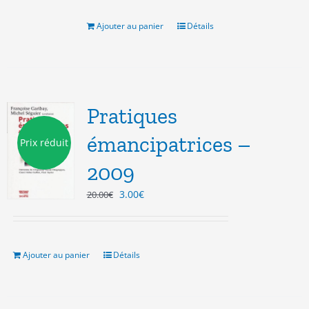
était :
est :
10.00€.
5.00€.
Ajouter au panier
Détails
Pratiques
émancipatrices –
Prix réduit
2009
Le
Le
3.00
€
20.00
€
prix
prix
initial
actuel
était :
est :
20.00€.
3.00€.
Ajouter au panier
Détails