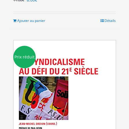
prix
prix
initial
actuel
était :
est :
Ajouter au panier
Détails
11.00€.
8.00€.
Prix réduit