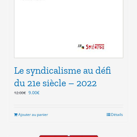
Le syndicalisme au défi
du 21e siècle – 2022
Le
Le
9.00
€
12.00
€
prix
prix
initial
actuel
était :
est :
Ajouter au panier
Détails
12.00€.
9.00€.