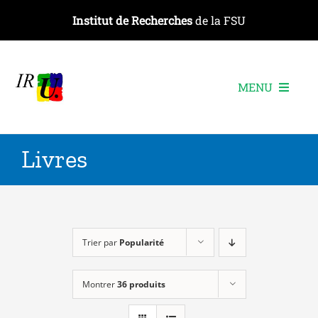
Passer
Institut de Recherches
de la FSU
au
contenu
MENU
L’institut
Livres
Les recherches
Les publications
Les événements
Trier par
Popularité
Montrer
36 produits