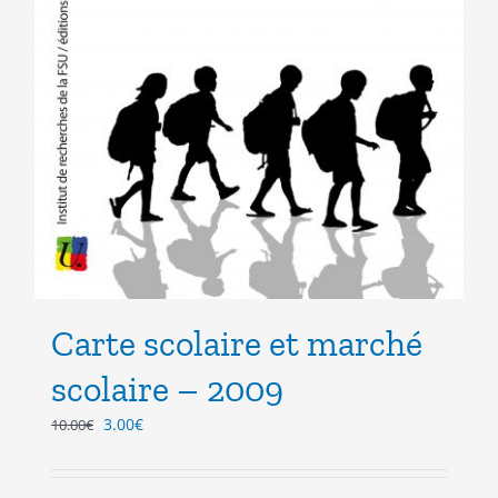
Carte scolaire et marché
scolaire – 2009
Le
Le
3.00
€
10.00
€
prix
prix
initial
actuel
était :
est :