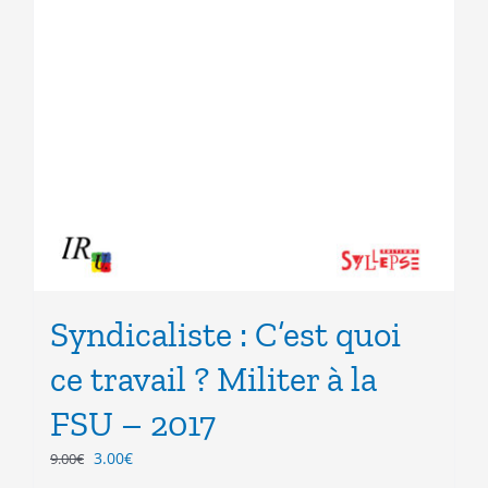
Syndicaliste : C’est quoi
ce travail ? Militer à la
FSU – 2017
Le
Le
3.00
€
9.00
€
prix
prix