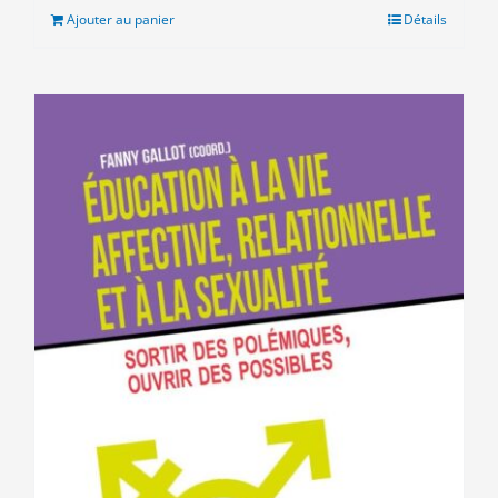
était :
est :
Ajouter au panier
Détails
10.00€.
5.00€.