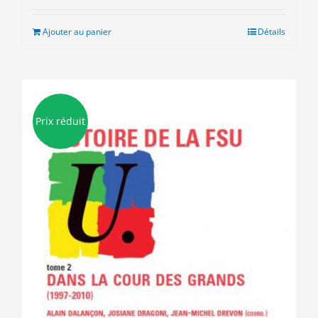
initial
actuel
était :
est :
Ajouter au panier
Détails
9.00€.
3.00€.
Prix réduit