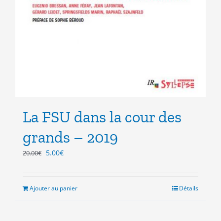
La FSU dans la cour des
grands – 2019
Le
Le
5.00
€
20.00
€
prix
prix
initial
actuel
était :
est :
Ajouter au panier
Détails
20.00€.
5.00€.