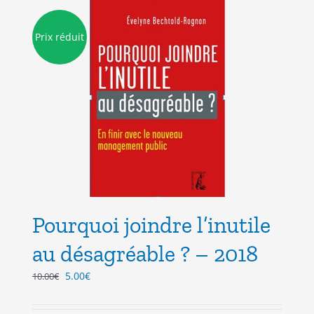
Prix réduit
Pourquoi joindre l’inutile
au désagréable ? – 2018
Le
Le
5.00
€
10.00
€
prix
prix
initial
actuel