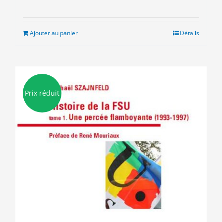
prix
prix
initial
actuel
était :
est :
Ajouter au panier
Détails
9.00€.
5.00€.
Prix réduit