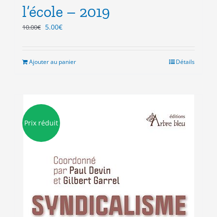
l’école – 2019
Le
Le
5.00
€
10.00
€
prix
prix
initial
actuel
était :
est :
Ajouter au panier
Détails
10.00€.
5.00€.
Prix réduit