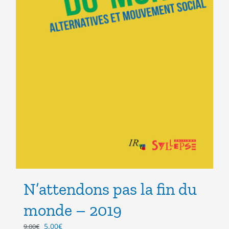
N’attendons pas la fin du
monde – 2019
Le
Le
5.00
€
9.00
€