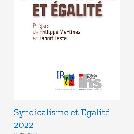
Syndicalisme et Egalité –
2022
Le
Le
8.00
€
11.00
€