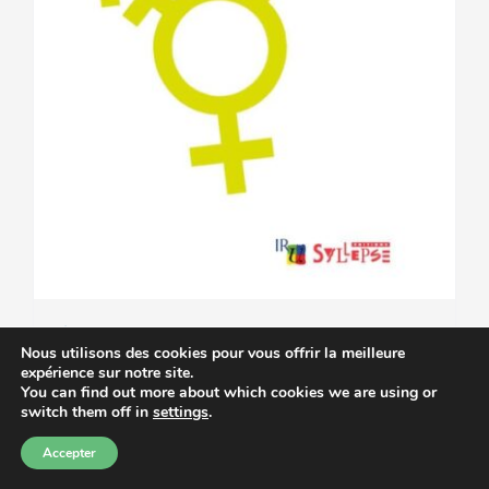
Éducation à la vie
Nous utilisons des cookies pour vous offrir la meilleure
expérience sur notre site.
affective, relationnelle et
You can find out more about which cookies we are using or
switch them off in
settings
.
à la sexualité – 2025
Accepter
10.00
€