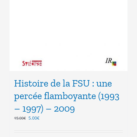
Histoire de la FSU : une
percée flamboyante (1993
– 1997) – 2009
Le
Le
5.00
€
15.00
€
prix
prix
initial
actuel