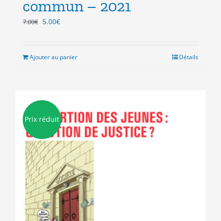
commun – 2021
Le
Le
5.00
€
7.00
€
prix
prix
initial
actuel
était :
est :
Ajouter au panier
Détails
7.00€.
5.00€.
Prix réduit