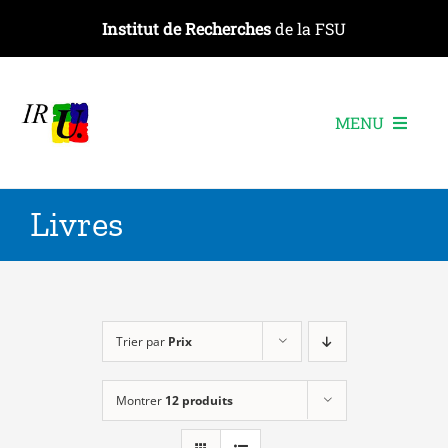
Passer
Institut de Recherches
de la FSU
au
contenu
MENU
L’institut
Livres
Les recherches
Les publications
Les événements
Trier par
Prix
Montrer
12 produits