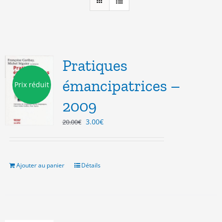
Pratiques
émancipatrices –
Prix réduit
2009
Le
Le
3.00
€
20.00
€
prix
prix
initial
actuel
était :
est :
20.00€.
3.00€.
Ajouter au panier
Détails