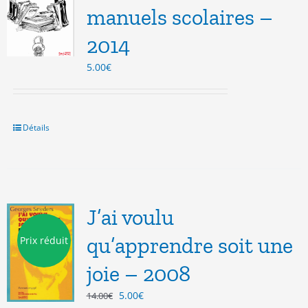
manuels scolaires –
2014
5.00
€
Détails
J’ai voulu
qu’apprendre soit une
Prix réduit
joie – 2008
Le
Le
5.00
€
14.00
€