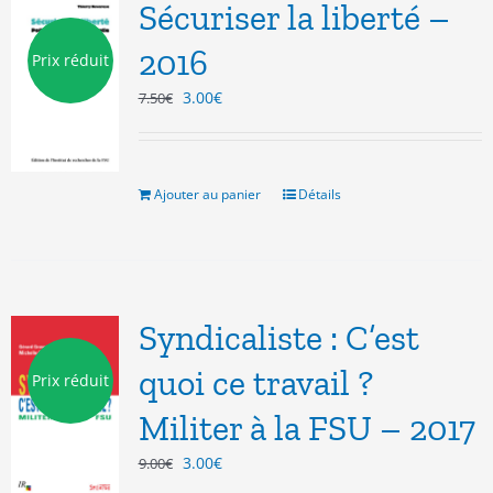
Sécuriser la liberté –
2016
Prix réduit
Le
Le
3.00
€
7.50
€
prix
prix
initial
actuel
était :
est :
7.50€.
3.00€.
Ajouter au panier
Détails
Syndicaliste : C’est
quoi ce travail ?
Prix réduit
Militer à la FSU – 2017
Le
Le
3.00
€
9.00
€
prix
prix