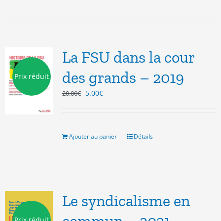
La FSU dans la cour
des grands – 2019
Prix réduit
Le
Le
5.00
€
20.00
€
prix
prix
initial
actuel
était :
est :
20.00€.
5.00€.
Ajouter au panier
Détails
Le syndicalisme en
Prix réduit