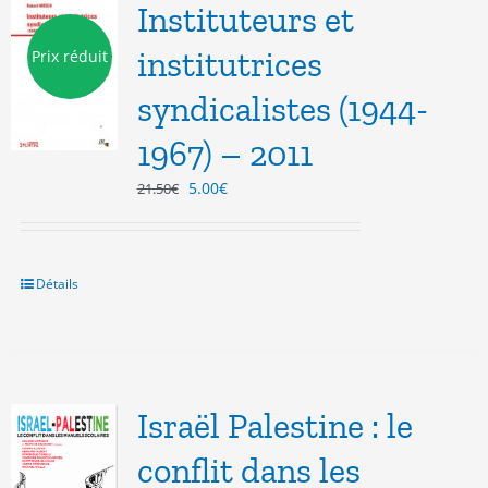
Instituteurs et
institutrices
Prix réduit
syndicalistes (1944-
1967) – 2011
Le
Le
5.00
€
21.50
€
prix
prix
initial
actuel
était :
est :
21.50€.
5.00€.
Détails
Israël Palestine : le
conflit dans les