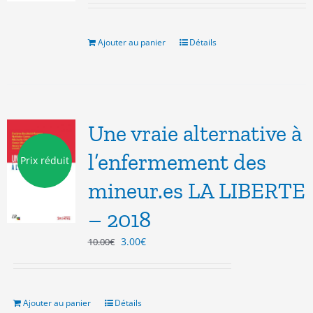
initial
actuel
était :
est :
9.00€.
3.00€.
Ajouter au panier
Détails
Une vraie alternative à
l’enfermement des
Prix réduit
mineur.es LA LIBERTE
– 2018
Le
Le
3.00
€
10.00
€
prix
prix
initial
actuel
était :
est :
10.00€.
3.00€.
Ajouter au panier
Détails