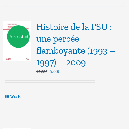
Histoire de la FSU :
une percée
Prix réduit
flamboyante (1993 –
1997) – 2009
Le
Le
5.00
€
15.00
€
prix
prix
initial
actuel
était :
est :
15.00€.
5.00€.
Détails